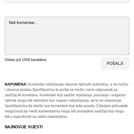
Komentar
Ostalo još
1500
karaktera
POŠALJI
NAPOMENA:
Komentari odražavaju stavove njihovih autora/ica, a ne nužno
i stavove portala SportSport.ba te portal ne može i neće odgovarati za
sadržaj tih kometara. Komentari koji sadrže vrijeđanja, psovanja i vulgaran
riječnik mogu biti uklonjeni bez najave i objašnjenja, ali to ne obavezuje
SportSport.ba da obriše sve komentare koji krše pravila. Čitanjem prihvatate
mogućnost da među komentarima mogu biti pronađeni sadržaji koji mogu
biti u suprotnosti sa vašim uvjerenjima.
NAJNOVIJE VIJESTI