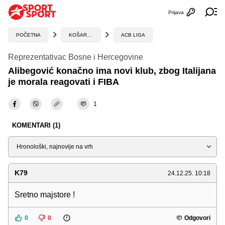
Prijava
Otvori profi
Ot
POČETNA
KOŠARKA
ACB LIGA
Reprezentativac Bosne i Hercegovine
Alibegović konačno ima novi klub, zbog Italijana
je morala reagovati i FIBA
1
KOMENTARI (1)
Sortiraj
K79
24.12.25. 10:18
Sretno majstore !
0
0
Odgovori