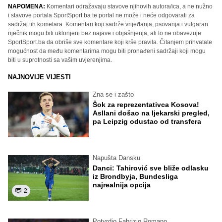
NAPOMENA:
Komentari odražavaju stavove njihovih autora/ica, a ne nužno
i stavove portala SportSport.ba te portal ne može i neće odgovarati za
sadržaj tih kometara. Komentari koji sadrže vrijeđanja, psovanja i vulgaran
riječnik mogu biti uklonjeni bez najave i objašnjenja, ali to ne obavezuje
SportSport.ba da obriše sve komentare koji krše pravila. Čitanjem prihvatate
mogućnost da među komentarima mogu biti pronađeni sadržaji koji mogu
biti u suprotnosti sa vašim uvjerenjima.
NAJNOVIJE VIJESTI
Zna se i zašto
Šok za reprezentativca Kosova!
Asllani došao na ljekarski pregled,
pa Leipzig odustao od transfera
Napušta Dansku
Danci: Tahirović sve bliže odlasku
iz Brondbyja, Bundesliga
najrealnija opcija
2
Potvrdio Fabrizio Romano