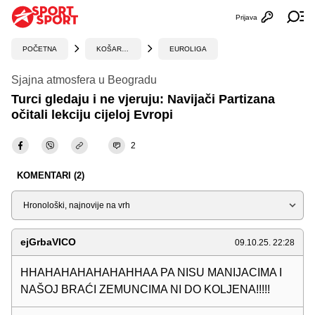
Prijava
Otvori profi
Ot
POČETNA
KOŠARKA
EUROLIGA
Sjajna atmosfera u Beogradu
Turci gledaju i ne vjeruju: Navijači Partizana
očitali lekciju cijeloj Evropi
2
KOMENTARI (2)
Sortiraj
ejGrbaVICO
09.10.25. 22:28
HHAHAHAHAHAHAHHAA PA NISU MANIJACIMA I
NAŠOJ BRAĆI ZEMUNCIMA NI DO KOLJENA!!!!!