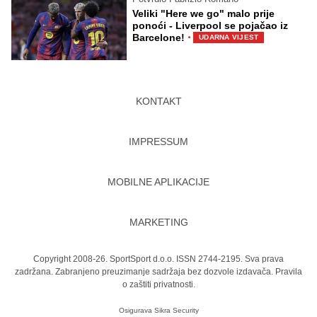
Veliki "Here we go" malo prije
ponoći - Liverpool se pojačao iz
·
Barcelone!
UDARNA VIJEST
KONTAKT
IMPRESSUM
MOBILNE APLIKACIJE
MARKETING
Copyright 2008-26. SportSport d.o.o. ISSN 2744-2195. Sva prava
zadržana. Zabranjeno preuzimanje sadržaja bez dozvole izdavača.
Pravila
o zaštiti privatnosti.
Osigurava
Sikra Security