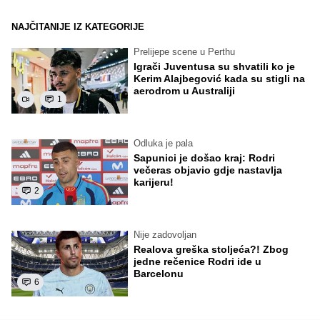
NAJČITANIJE IZ KATEGORIJE
Prelijepe scene u Perthu
Igrači Juventusa su shvatili ko je
Kerim Alajbegović kada su stigli na
aerodrom u Australiji
1
Odluka je pala
Sapunici je došao kraj: Rodri
večeras objavio gdje nastavlja
karijeru!
2
Nije zadovoljan
Realova greška stoljeća?! Zbog
jedne rečenice Rodri ide u
Barcelonu
6