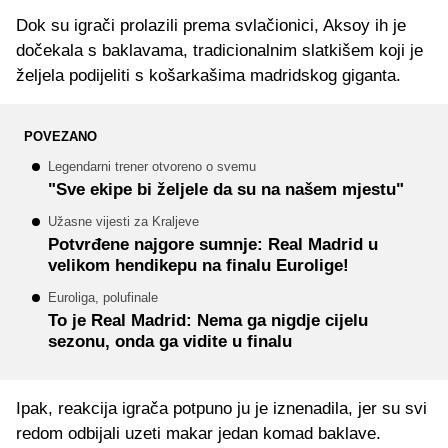
Dok su igrači prolazili prema svlačionici, Aksoy ih je
dočekala s baklavama, tradicionalnim slatkišem koji je
željela podijeliti s košarkašima madridskog giganta.
POVEZANO
Legendarni trener otvoreno o svemu
"Sve ekipe bi željele da su na našem mjestu"
Užasne vijesti za Kraljeve
Potvrđene najgore sumnje: Real Madrid u
velikom hendikepu na finalu Eurolige!
Euroliga, polufinale
To je Real Madrid: Nema ga nigdje cijelu
sezonu, onda ga vidite u finalu
Ipak, reakcija igrača potpuno ju je iznenadila, jer su svi
redom odbijali uzeti makar jedan komad baklave.