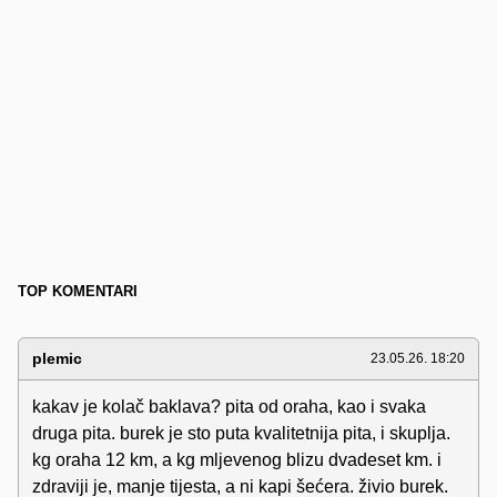
TOP KOMENTARI
plemic
23.05.26. 18:20
kakav je kolač baklava? pita od oraha, kao i svaka
druga pita. burek je sto puta kvalitetnija pita, i skuplja.
kg oraha 12 km, a kg mljevenog blizu dvadeset km. i
zdraviji je, manje tijesta, a ni kapi šećera. živio burek.