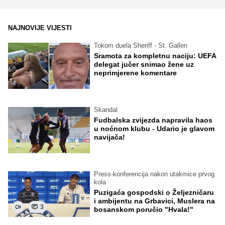
NAJNOVIJE VIJESTI
Tokom duela Sheriff - St. Gallen
Sramota za kompletnu naciju: UEFA
delegat jučer snimao žene uz
neprimjerene komentare
Skandal
Fudbalska zvijezda napravila haos
u noćnom klubu - Udario je glavom
navijača!
Press-konferencija nakon utakmice prvog
kola
Puzigaća gospodski o Željezničaru
i ambijentu na Grbavici, Muslera na
3
bosanskom poručio "Hvala!"