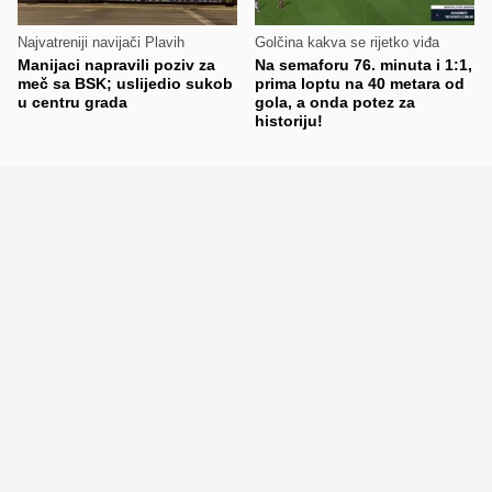
Najvatreniji navijači Plavih
Golčina kakva se rijetko viđa
Manijaci napravili poziv za
Na semaforu 76. minuta i 1:1,
meč sa BSK; uslijedio sukob
prima loptu na 40 metara od
u centru grada
gola, a onda potez za
historiju!