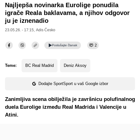
Najljepša novinarka Eurolige ponudila
igrače Reala baklavama, a njihov odgovor
ju je iznenadio
23.05.26. - 17:15,
Adis Ćesko
2
Poslušajte
članak
Teme:
BC Real Madrid
Deniz Aksoy
Dodajte SportSport u vaš Google izbor
Zanimljiva scena obilježila je završnicu polufinalnog
duela Eurolige između Real Madrida i Valencije u
Atini.