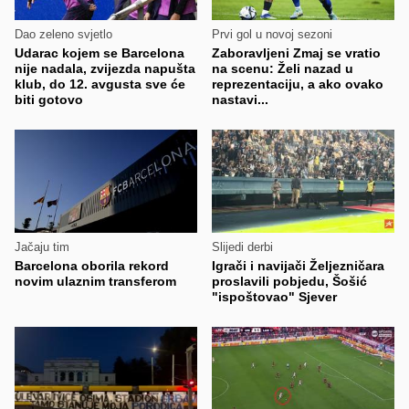
Dao zeleno svjetlo
Prvi gol u novoj sezoni
Udarac kojem se Barcelona
Zaboravljeni Zmaj se vratio
nije nadala, zvijezda napušta
na scenu: Želi nazad u
klub, do 12. avgusta sve će
reprezentaciju, a ako ovako
biti gotovo
nastavi...
Jačaju tim
Slijedi derbi
Barcelona oborila rekord
Igrači i navijači Željezničara
novim ulaznim transferom
proslavili pobjedu, Šošić
"ispoštovao" Sjever