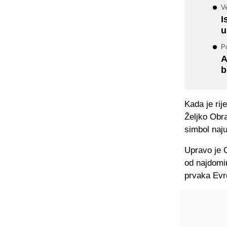
Ve
I
u
P
A
b
Kada je rij
Željko Obr
simbol naju
Upravo je 
od najdomin
prvaka Evr