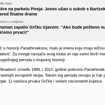
liki haos
skre na parketu Pireja: Jones ušao u sukob s Bartz
sred finalne drame
onovo o sudijama
taman zapalio Grčku izjavom: "Ako bude pošteno su
ićemo prvaci!"
eč o historiji Panathinaikosa, malo je imena koja imaju težin
adović. Za mnoge navijače ovog kluba on nije samo bivši tre
spješnijeg perioda u klupskoj historiji.
Obradović između 1999. i 2012. godine pretvorio Panathinaik
antnijih evropskih ekipa. Tokom tog perioda osvojio je čak pe
ope, 11 naslova prvaka Grčke i sedam nacionalnih kupova.