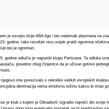
om je osvojio dvije ABA lige i bio nadomak plasmana na zavr
23. godine. Iako rezultati nisu uvijek pratili ogromna očekiv
klub bio je ogroman.
. godine odlučio je napustiti klupu Partizana. Ta odluka izne
 navijača, posebno zbog činjenice da je uživao gotovo jednog
nosti.
njegovo ime povezivalo s nekoliko velikih evropskih klubova
encijalna destinacija nema emotivnu težinu kakvu bi imao p
os je klub u kojem je Obradović izgradio najveći dio svoje 
 Upravo zbog toga eventualni povratak ne bi predstavljao s