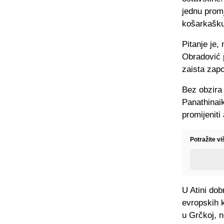
jednu promj
košarkašku
Pitanje je,
Obradović 
zaista zapo
Bez obzira
Panathinaik
promijenit
Potražite v
U Atini dob
evropskih 
u Grčkoj, n