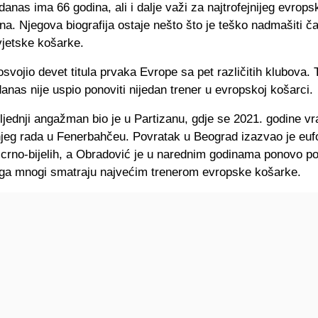
anas ima 66 godina, ali i dalje važi za najtrofejnijeg evrops
a. Njegova biografija ostaje nešto što je teško nadmašiti ča
vjetske košarke.
svojio devet titula prvaka Evrope sa pet različitih klubova.
anas nije uspio ponoviti nijedan trener u evropskoj košarci.
jednji angažman bio je u Partizanu, gdje se 2021. godine vr
jeg rada u Fenerbahčeu. Povratak u Beograd izazvao je euf
 crno-bijelih, a Obradović je u narednim godinama ponovo p
ga mnogi smatraju najvećim trenerom evropske košarke.