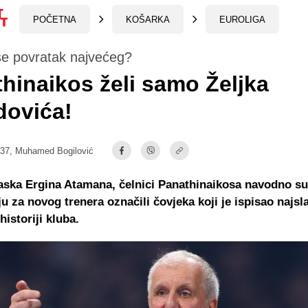
POČETNA
KOŠARKA
EUROLIGA
e povratak najvećeg?
hinaikos želi samo Željka
dovića!
:37,
Muhamed Bogilović
aska Ergina Atamana, čelnici Panathinaikosa navodno su
ju za novog trenera označili čovjeka koji je ispisao najsl
historiji kluba.