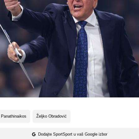
 Panathinaikos
Željko Obradović
Dodajte SportSport u vaš Google izbor