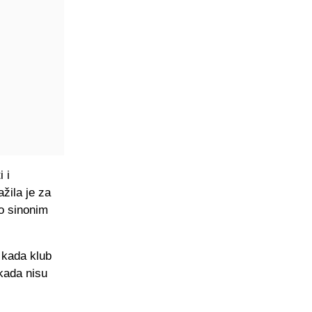
 i
žila je za
io sinonim
 kada klub
ikada nisu