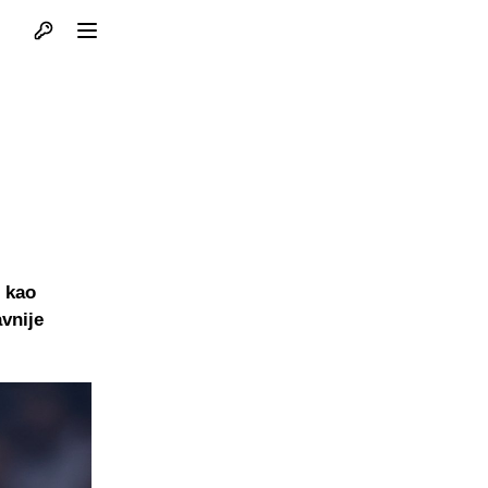
Otvori profil
Otvori meni
 kao
avnije