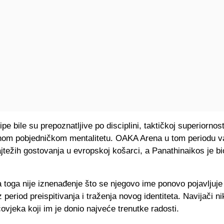
pe bile su prepoznatljive po disciplini, taktičkoj superiornosti
nom pobjedničkom mentalitetu. OAKA Arena u tom periodu va
jtežih gostovanja u evropskoj košarci, a Panathinaikos je b
 toga nije iznenađenje što se njegovo ime ponovo pojavljuje
z period preispitivanja i traženja novog identiteta. Navijači n
čovjeka koji im je donio najveće trenutke radosti.