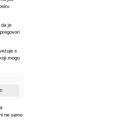
opsku
 da je
 pregovori
vezuje s
 koji mogu
ED
et
eni ne samo