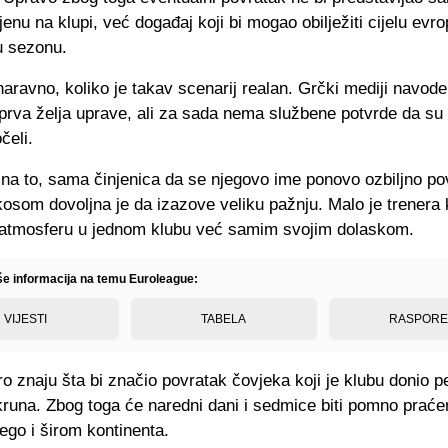
enu na klupi, već događaj koji bi mogao obilježiti cijelu evr
 sezonu.
 naravno, koliko je takav scenarij realan. Grčki mediji navode
prva želja uprave, ali za sada nema službene potvrde da su
čeli.
 na to, sama činjenica da se njegovo ime ponovo ozbiljno po
osom dovoljna je da izazove veliku pažnju. Malo je trenera
i atmosferu u jednom klubu već samim svojim dolaskom.
iše informacija na temu Euroleague:
VIJESTI
TABELA
RASPOR
ro znaju šta bi značio povratak čovjeka koji je klubu donio p
kruna. Zbog toga će naredni dani i sedmice biti pomno prać
ego i širom kontinenta.