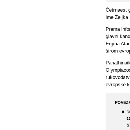
Četrnaest 
ime Željka
Prema infor
glavni kan
Ergina Atam
širom evro
Panathinaik
Olympiacosa
rukovodstvo
evropske k
POVEZ
N
O
s