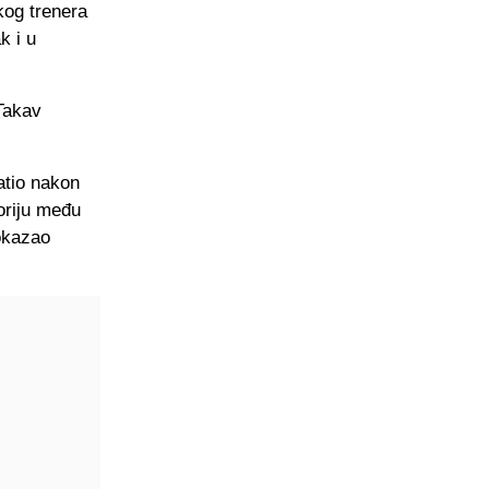
kog trenera
k i u
 Takav
atio nakon
oriju među
okazao