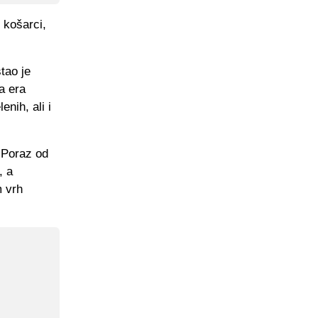
 košarci,
tao je
a era
nih, ali i
. Poraz od
, a
m vrh