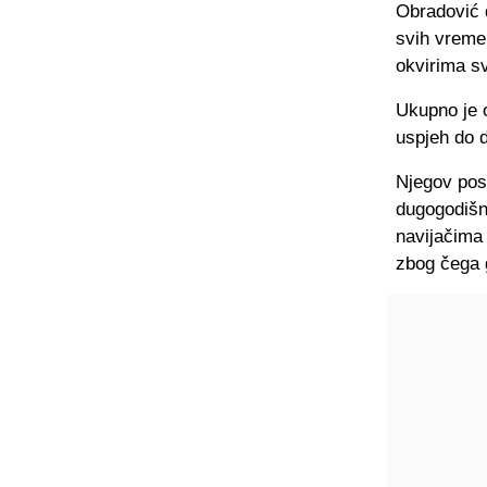
Obradović d
svih vremen
okvirima s
Ukupno je o
uspjeh do d
Njegov posl
dugogodišn
navijačima
zbog čega 