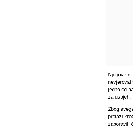
Njegove eki
nevjerovat
jedno od na
za uspjeh.
Zbog svega
prolazi kro
zaboravili 