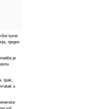
šni turnir
anja, njegov
nadila je
lasnu
. Ipak,
ovratak u
trenerske
amo još