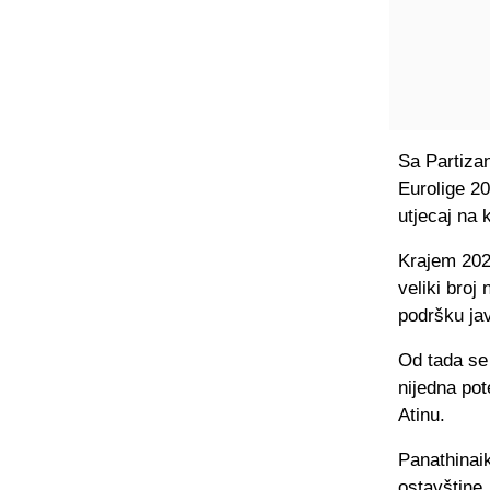
Sa Partizan
Eurolige 20
utjecaj na 
Krajem 2025
veliki broj
podršku jav
Od tada se 
nijedna pot
Atinu.
Panathinaik
ostavštine.