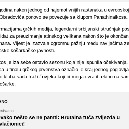
godina nakon jednog od najemotivnijih rastanaka u evropskoj
 Obradovića ponovo se povezuje sa klupom Panathinaikosa.
macijama grčkih medija, legendarni srbijanski stručnjak pos
didat za preuzimanje atinskog velikana nakon što je okončan
ana. Vijest je izazvala ogromnu pažnju među navijačima zele
pske košarkaške javnosti.
os je iza sebe ostavio sezonu koja nije ispunila očekivanja
 u finalu grčkog prvenstva označio je kraj jednog poglavlja
 kluba sada traži čovjeka koji bi mogao vratiti ekipu na sa
ošarke.
ANO
estvarno
vako nešto se ne pamti: Brutalna tuča zvijezda u
vlačionici!