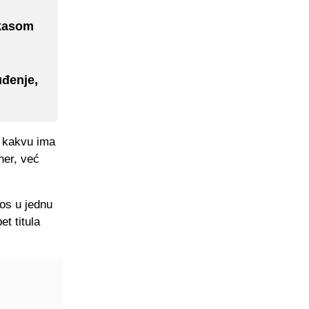
okasom
đenje,
u kakvu ima
ner, već
os u jednu
t titula