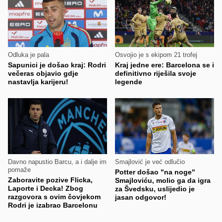
Odluka je pala
Osvojio je s ekipom 21 trofej
Sapunici je došao kraj: Rodri
Kraj jedne ere: Barcelona se i
večeras objavio gdje
definitivno riješila svoje
nastavlja karijeru!
legende
Davno napustio Barcu, a i dalje im
Smajlović je već odlučio
pomaže
Potter došao "na noge"
Zaboravite pozive Flicka,
Smajloviću, molio ga da igra
Laporte i Decka! Zbog
za Švedsku, uslijedio je
razgovora s ovim čovjekom
jasan odgovor!
Rodri je izabrao Barcelonu