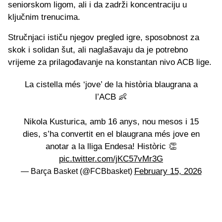
seniorskom ligom, ali i da zadrži koncentraciju u
ključnim trenucima.
Stručnjaci ističu njegov pregled igre, sposobnost za
skok i solidan šut, ali naglašavaju da je potrebno
vrijeme za prilagođavanje na konstantan nivo ACB lige.
La cistella més ‘jove’ de la història blaugrana a
l’ACB 👶
Nikola Kusturica, amb 16 anys, nou mesos i 15
dies, s’ha convertit en el blaugrana més jove en
anotar a la lliga Endesa! Històric 👏
pic.twitter.com/jKC57vMr3G
February 15, 2026
— Barça Basket (@FCBbasket)