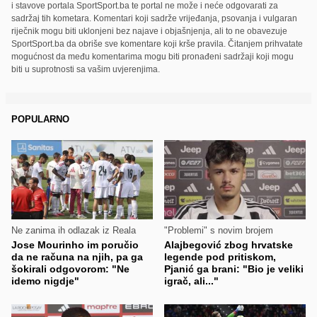
i stavove portala SportSport.ba te portal ne može i neće odgovarati za
sadržaj tih kometara. Komentari koji sadrže vrijeđanja, psovanja i vulgaran
riječnik mogu biti uklonjeni bez najave i objašnjenja, ali to ne obavezuje
SportSport.ba da obriše sve komentare koji krše pravila. Čitanjem prihvatate
mogućnost da među komentarima mogu biti pronađeni sadržaji koji mogu
biti u suprotnosti sa vašim uvjerenjima.
POPULARNO
Ne zanima ih odlazak iz Reala
"Problemi" s novim brojem
Jose Mourinho im poručio
Alajbegović zbog hrvatske
da ne računa na njih, pa ga
legende pod pritiskom,
šokirali odgovorom: "Ne
Pjanić ga brani: "Bio je veliki
idemo nigdje"
igrač, ali..."