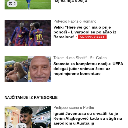
najrealnija opcija
2
Potvrdio Fabrizio Romano
Veliki "Here we go" malo prije
ponoći - Liverpool se pojačao iz
·
Barcelone!
UDARNA VIJEST
Tokom duela Sheriff - St. Gallen
Sramota za kompletnu naciju: UEFA
delegat jučer snimao žene uz
neprimjerene komentare
NAJČITANIJE IZ KATEGORIJE
Prelijepe scene u Perthu
Igrači Juventusa su shvatili ko je
Kerim Alajbegović kada su stigli na
aerodrom u Australiji
1