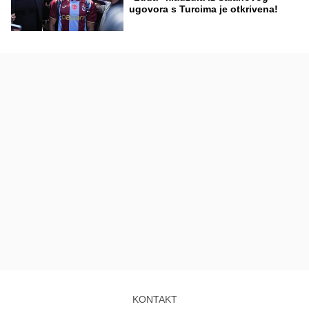
ugovora s Turcima je otkrivena!
KONTAKT