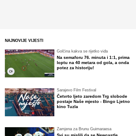
NAJNOVIJE VIJESTI
Golčina kakva se rijetko viđa
Na semaforu 76. minuta i 1:1, prima
loptu na 40 metara od gola, a onda
potez za historiju!
Sarajevo Film Festival
Četvrto ljeto zaredom Trg slobode
postaje Naše mjesto - Bingo Ljetno
kino Tuzla
Zamjena za Brunu Guimaraesa
Svi su mislili da se Newcastle