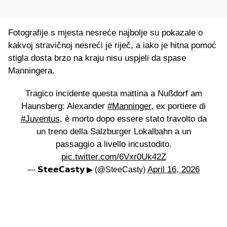
Fotografije s mjesta nesreće najbolje su pokazale o
kakvoj stravičnoj nesreći je riječ, a iako je hitna pomoć
stigla dosta brzo na kraju nisu uspjeli da spase
Manningera.
Tragico incidente questa mattina a Nußdorf am
Haunsberg: Alexander
#Manninger
, ex portiere di
#Juventus
, è morto dopo essere stato travolto da
un treno della Salzburger Lokalbahn a un
passaggio a livello incustodito.
pic.twitter.com/6Vxr0Uk42Z
April 16, 2026
— 𝗦𝘁𝗲𝗲𝗖𝗮𝘀𝘁𝘆 ▶ (@SteeCasty)