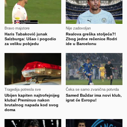
Bravo majstore
Nije zadovoljan
Haris Tabaković junak
Realova greška stoljeća?!
Salzburga: Ušao i pogodio
Zbog jedne rečenice Rodri
za veliku pobjedu
ide u Barcelonu
Tragedija potresla sve
Čeka se samo zvanična potvrda
Ubijen kapiten najtrofejnijeg
Samed Baždar ima novi klub,
kluba! Preminuo nakon
igrat će Evropu!
brutalnog napada kod svog
doma