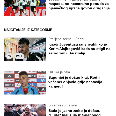
raspada, no nemoralna ponuda za
njemačkog igrača govori drugačije
NAJČITANIJE IZ KATEGORIJE
Prelijepe scene u Perthu
Igrači Juventusa su shvatili ko je
Kerim Alajbegović kada su stigli na
aerodrom u Australiji
1
Odluka je pala
Sapunici je došao kraj: Rodri
večeras objavio gdje nastavlja
karijeru!
Spremni su na sve
Sada je jasno zašto je došao:
"Luda" klauzula iz Salahovog