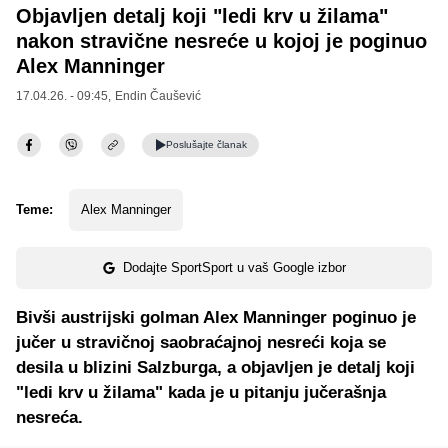
Objavljen detalj koji "ledi krv u žilama"
nakon stravične nesreće u kojoj je poginuo
Alex Manninger
17.04.26. - 09:45,
Endin Čaušević
Poslušajte
članak
Teme:
Alex Manninger
Dodajte SportSport u vaš Google izbor
Bivši austrijski golman Alex Manninger poginuo je
jučer u stravičnoj saobraćajnoj nesreći koja se
desila u blizini Salzburga, a objavljen je detalj koji
"ledi krv u žilama" kada je u pitanju jučerašnja
nesreća.