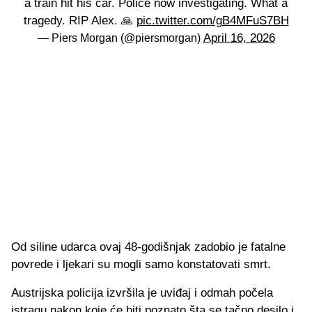
a train hit his car. Police now investigating. What a
tragedy. RIP Alex. 🙏
pic.twitter.com/gB4MFuS7BH
April 16, 2026
— Piers Morgan (@piersmorgan)
Od siline udarca ovaj 48-godišnjak zadobio je fatalne
povrede i ljekari su mogli samo konstatovati smrt.
Austrijska policija izvršila je uviđaj i odmah počela
istragu nakon koje će biti poznato šta se tačno desilo i