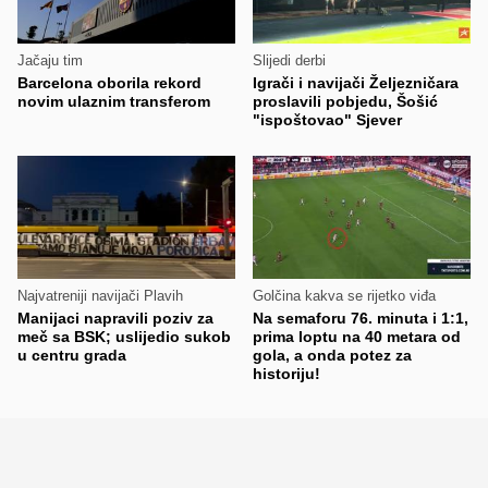
Jačaju tim
Slijedi derbi
Barcelona oborila rekord
Igrači i navijači Željezničara
novim ulaznim transferom
proslavili pobjedu, Šošić
"ispoštovao" Sjever
Najvatreniji navijači Plavih
Golčina kakva se rijetko viđa
Manijaci napravili poziv za
Na semaforu 76. minuta i 1:1,
meč sa BSK; uslijedio sukob
prima loptu na 40 metara od
u centru grada
gola, a onda potez za
historiju!