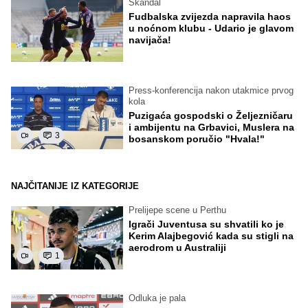
Skandal
Fudbalska zvijezda napravila haos
u noćnom klubu - Udario je glavom
navijača!
Press-konferencija nakon utakmice prvog
kola
Puzigaća gospodski o Željezničaru
i ambijentu na Grbavici, Muslera na
3
bosanskom poručio "Hvala!"
NAJČITANIJE IZ KATEGORIJE
Prelijepe scene u Perthu
Igrači Juventusa su shvatili ko je
Kerim Alajbegović kada su stigli na
aerodrom u Australiji
1
Odluka je pala