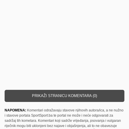
PRIKAŽI STRANICU KOMENTARA (0)
NAPOMENA:
Komentari odražavaju stavove njihovih autora/ica, a ne nužno
i stavove portala SportSport.ba te portal ne može i neće odgovarati za
sadržaj tih kometara. Komentari koji sadrže vrijeđanja, psovanja i vulgaran
riječnik mogu biti uklonjeni bez najave i objašnjenja, ali to ne obavezuje