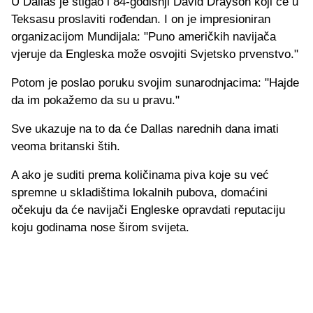
U Dallas je stigao i 84-godišnji David Drayson koji će u
Teksasu proslaviti rođendan. I on je impresioniran
organizacijom Mundijala: "Puno američkih navijača
vjeruje da Engleska može osvojiti Svjetsko prvenstvo."
Potom je poslao poruku svojim sunarodnjacima: "Hajde
da im pokažemo da su u pravu."
Sve ukazuje na to da će Dallas narednih dana imati
veoma britanski štih.
A ako je suditi prema količinama piva koje su već
spremne u skladištima lokalnih pubova, domaćini
očekuju da će navijači Engleske opravdati reputaciju
koju godinama nose širom svijeta.