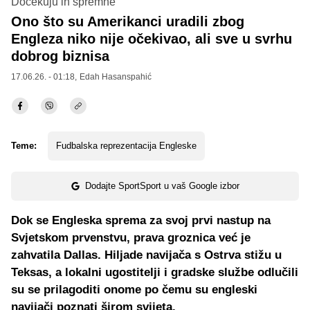
Dočekuju ih spremne
Ono što su Amerikanci uradili zbog
Engleza niko nije očekivao, ali sve u svrhu
dobrog biznisa
17.06.26. - 01:18,
Edah Hasanspahić
Teme:
Fudbalska reprezentacija Engleske
Dodajte SportSport u vaš Google izbor
Dok se Engleska sprema za svoj prvi nastup na
Svjetskom prvenstvu, prava groznica već je
zahvatila Dallas. Hiljade navijača s Ostrva stižu u
Teksas, a lokalni ugostitelji i gradske službe odlučili
su se prilagoditi onome po čemu su engleski
navijači poznati širom svijeta.