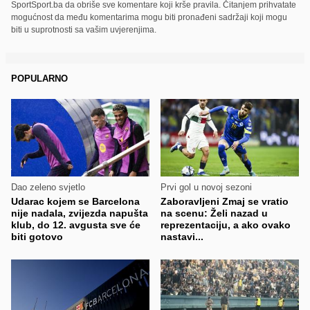
SportSport.ba da obriše sve komentare koji krše pravila. Čitanjem prihvatate
mogućnost da među komentarima mogu biti pronađeni sadržaji koji mogu
biti u suprotnosti sa vašim uvjerenjima.
POPULARNO
Dao zeleno svjetlo
Prvi gol u novoj sezoni
Udarac kojem se Barcelona
Zaboravljeni Zmaj se vratio
nije nadala, zvijezda napušta
na scenu: Želi nazad u
klub, do 12. avgusta sve će
reprezentaciju, a ako ovako
biti gotovo
nastavi...