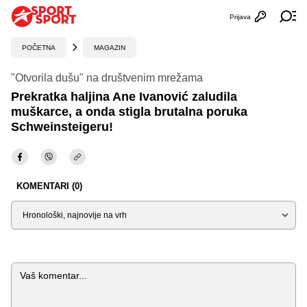
Prijava
Otvori profi
Ot
POČETNA
MAGAZIN
"Otvorila dušu" na društvenim mrežama
Prekratka haljina Ane Ivanović zaludila
muškarce, a onda stigla brutalna poruka
Schweinsteigeru!
KOMENTARI (0)
Sortiraj
Komentar