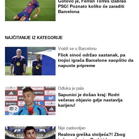
Gotovo je, Ferran Torres izabrao
PSG! Poznato koliko će zaraditi
Barcelona
NAJČITANIJE IZ KATEGORIJE
Vratili se u Barcelonu
Flick sinoć održao sastanak, pa
trojici igrača Barcelone saopštio da
napuste pripreme
Odluka je pala
Sapunici je došao kraj: Rodri
večeras objavio gdje nastavlja
karijeru!
2
Nije zadovoljan
Realova greška stoljeća?! Zbog