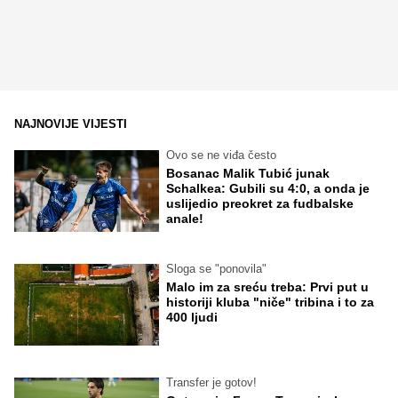
NAJNOVIJE VIJESTI
Ovo se ne viđa često
Bosanac Malik Tubić junak
Schalkea: Gubili su 4:0, a onda je
uslijedio preokret za fudbalske
anale!
Sloga se "ponovila"
Malo im za sreću treba: Prvi put u
historiji kluba "niče" tribina i to za
400 ljudi
Transfer je gotov!