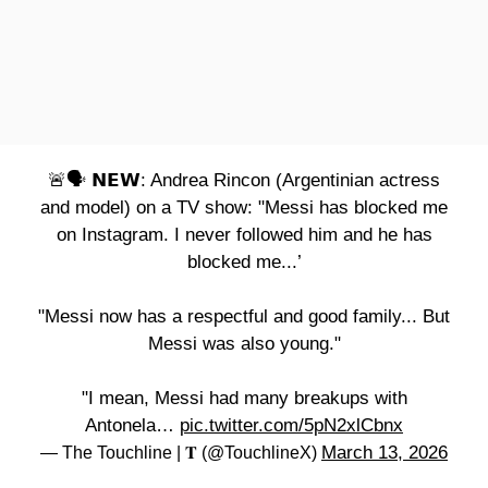
🚨🗣️ 𝗡𝗘𝗪: Andrea Rincon (Argentinian actress
and model) on a TV show: "Messi has blocked me
on Instagram. I never followed him and he has
blocked me...’
"Messi now has a respectful and good family... But
Messi was also young."
"I mean, Messi had many breakups with
Antonela…
pic.twitter.com/5pN2xlCbnx
March 13, 2026
— The Touchline | 𝐓 (@TouchlineX)