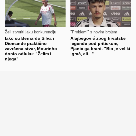
Želi stvoriti jaku konkurenciju
"Problemi" s novim brojem
Iako su Bernardo Silva i
Alajbegović zbog hrvatske
Diomande praktično
legende pod pritiskom,
završena stvar, Mourinho
Pjanić ga brani: "Bio je veliki
donio odluku: "Želim i
igrač, ali..."
njega"