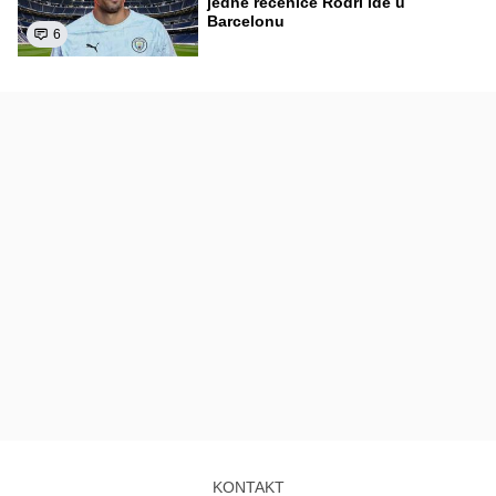
jedne rečenice Rodri ide u
Barcelonu
6
KONTAKT