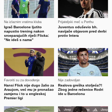
Na izlaznim vratima kluba
Prijateljski meč u Perthu
Igrač Barcelone ljutito
Juventus oduševio bh.
napustio trening nakon
navijače objavom pred derbi
srceparajućih riječi Flicka:
protiv Intera
"Ne ideš s nama"
Favoriti su za dovođenje
Nije zadovoljan
Hansi Flick nije dugo žalio za
Realova greška stoljeća?!
Araujom, već mu je pronašao
Zbog jedne rečenice Rodri
zamjenu i to u engleskoj
ide u Barcelonu
Premier ligi