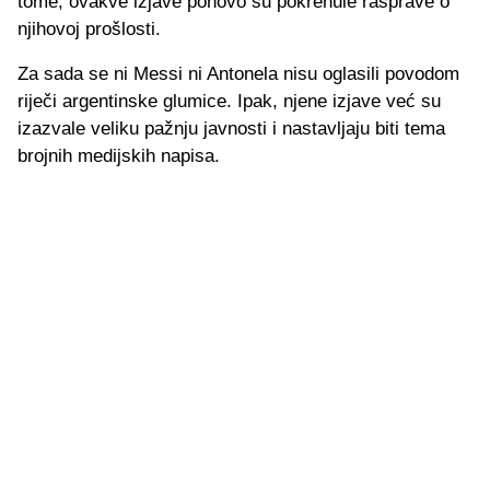
tome, ovakve izjave ponovo su pokrenule rasprave o
njihovoj prošlosti.
Za sada se ni Messi ni Antonela nisu oglasili povodom
riječi argentinske glumice. Ipak, njene izjave već su
izazvale veliku pažnju javnosti i nastavljaju biti tema
brojnih medijskih napisa.