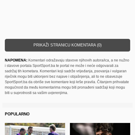
PRIKAŽI STRANICU KOMENTARA (0)
NAPOMENA:
Komentari odražavaju stavove njihovih autora/ica, a ne nužno
i stavove portala SportSport.ba te portal ne može i neće odgovarati za
sadržaj tih kometara. Komentari koji sadrže vrijeđanja, psovanja i vulgaran
riječnik mogu biti uklonjeni bez najave i objašnjenja, ali to ne obavezuje
SportSport.ba da obriše sve komentare koji krše pravila. Čitanjem prihvatate
mogućnost da među komentarima mogu biti pronađeni sadržaji koji mogu
biti u suprotnosti sa vašim uvjerenjima.
POPULARNO