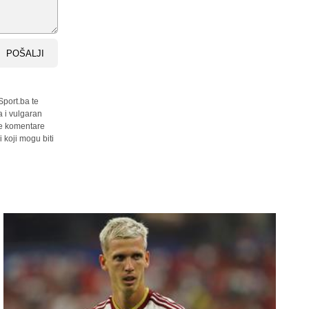
POŠALJI
Sport.ba te
a i vulgaran
sve komentare
 koji mogu biti