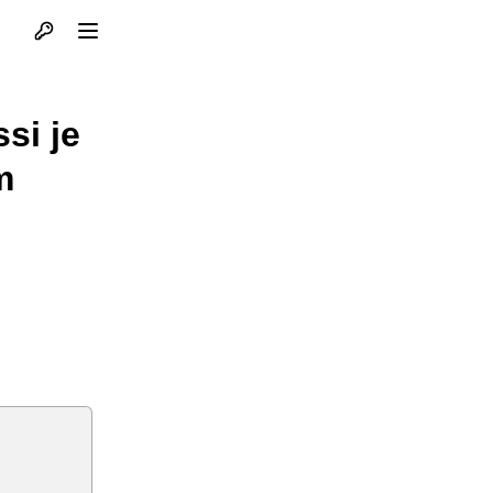
Otvori profil
Otvori meni
si je
m