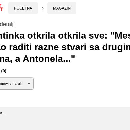
POČETNA
MAGAZIN
etalji
tinka otkrila otkrila sve: "Mes
 raditi razne stvari sa drugi
a, a Antonela..."
(0)