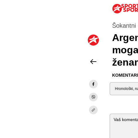
Šokantni d
Argen
mogao
ženam
KOMENTARI 
Sortiraj
Komentar