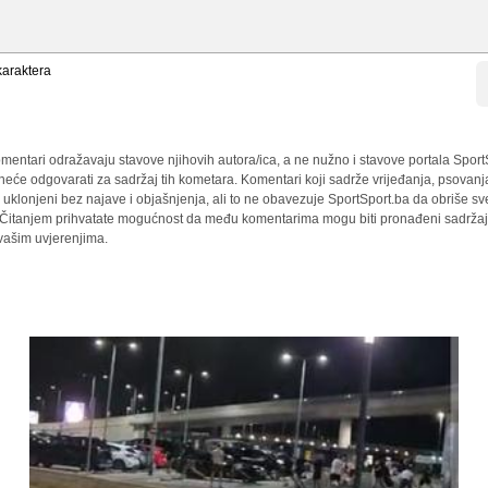
araktera
mentari odražavaju stavove njihovih autora/ica, a ne nužno i stavove portala Sport
 neće odgovarati za sadržaj tih kometara. Komentari koji sadrže vrijeđanja, psovanj
i uklonjeni bez najave i objašnjenja, ali to ne obavezuje SportSport.ba da obriše 
a. Čitanjem prihvatate mogućnost da među komentarima mogu biti pronađeni sadržaji
 vašim uvjerenjima.