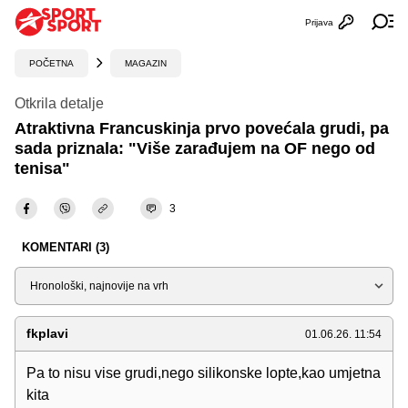
Prijava
Otvori profi
Ot
POČETNA
MAGAZIN
Otkrila detalje
Atraktivna Francuskinja prvo povećala grudi, pa
sada priznala: "Više zarađujem na OF nego od
tenisa"
3
KOMENTARI (3)
Sortiraj
fkplavi
01.06.26. 11:54
Pa to nisu vise grudi,nego silikonske lopte,kao umjetna
kita