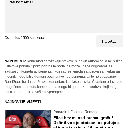
Ostalo još
1500
karaktera
POŠALJI
NAPOMENA:
Komentari odražavaju stavove njihovih autora/ica, a ne nužno
i stavove portala SportSport.ba te portal ne može i neće odgovarati za
sadržaj tih kometara. Komentari koji sadrže vrijeđanja, psovanja i vulgaran
riječnik mogu biti uklonjeni bez najave i objašnjenja, ali to ne obavezuje
SportSport.ba da obriše sve komentare koji krše pravila. Čitanjem prihvatate
mogućnost da među komentarima mogu biti pronađeni sadržaji koji mogu
biti u suprotnosti sa vašim uvjerenjima.
NAJNOVIJE VIJESTI
Potvrdio i Fabrizio Romano
Flick bez milosti prema igraču!
Definitivno je otpisan, ne putuje s
ekipom i može tražiti novi klub