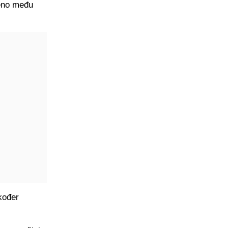
ženo među
akođer