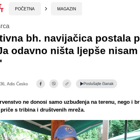
POČETNA
MAGAZIN
srca
tivna bh. navijačica postala p
"Ja odavno ništa ljepše nisam
"
:36,
Adis Ćesko
Poslušajte
članak
rvenstvo ne donosi samo uzbuđenja na terenu, nego i br
 priče s tribina i društvenih mreža.