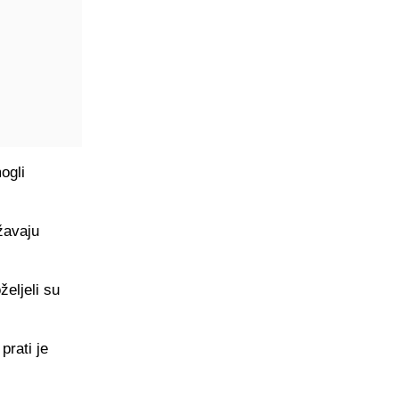
ogli
ržavaju
željeli su
prati je