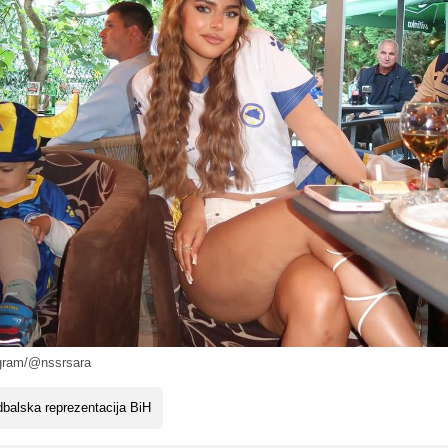
gram/@nssrsara
balska reprezentacija BiH