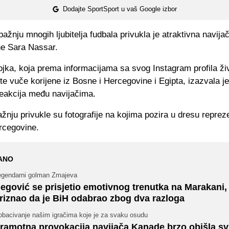
Dodajte SportSport u vaš Google izbor
ažnju mnogih ljubitelja fudbala privukla je atraktivna navija
e Sara Nassar.
ojka, koja prema informacijama sa svog Instagram profila živ
te vuče korijene iz Bosne i Hercegovine i Egipta, izazvala 
reakcija među navijačima.
nju privukle su fotografije na kojima pozira u dresu reprez
rcegovine.
ANO
egendarni golman Zmajeva
egović se prisjetio emotivnog trenutka na Marakani,
riznao da je BiH odabrao zbog dva razloga
obacivanje našim igračima koje je za svaku osudu
ramotna provokacija navijača Kanade brzo obišla svi