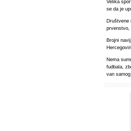
Velika spor
se da je up
Društvene 
prvenstvo, 
Brojni navi
Hercegovin
Nema sumnje
fudbala, z
van samog 