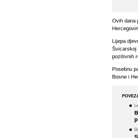
Ovih dana p
Hercegovin
Lijepa djev
Švicarskoj 
pozitivnih 
Posebnu paž
Bosne i He
POVEZ
L
B
p
D
S