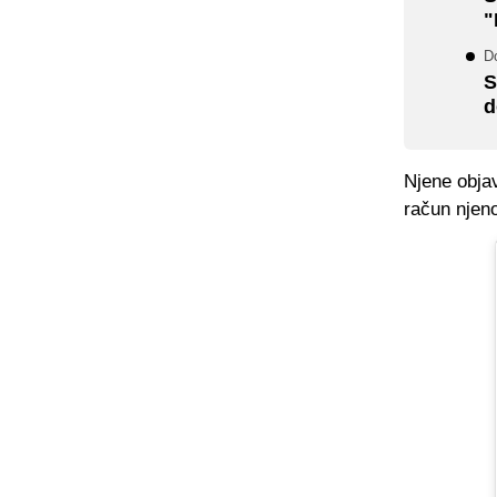
"
D
S
d
Njene objav
račun njeno