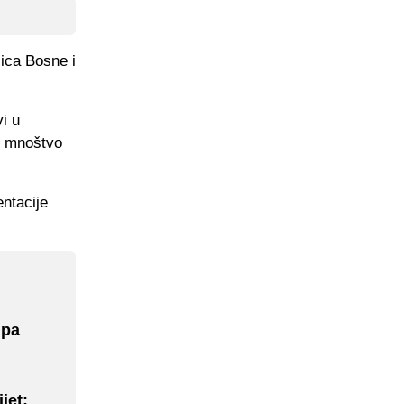
čica Bosne i
i u
je mnoštvo
entacije
 pa
jet: