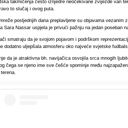
tska takmičenja često iznjedre neočekivane zvijezde van ter
ravo to slučaj i ovog puta.
mreže posljednjih dana preplavljene su objavama vezanim z
a Sara Nassar uspjela je privući pažnju na jedan poseban n
jači smatraju da je svojom pojavom i podrškom reprezentacij
e dodatno uljepšala atmosferu oko najveće svjetske fudbal
 da je atraktivna bh. navijačica osvojila srca mnogih ljubit
bog čega se njeno ime sve češće spominje među najzapaženi
terena.