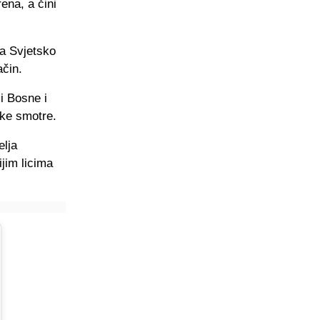
ena, a čini
a Svjetsko
ačin.
i Bosne i
ske smotre.
elja
jim licima