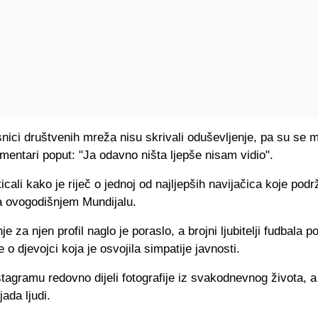
nici društvenih mreža nisu skrivali oduševljenje, pa su se m
omentari poput: "Ja odavno ništa ljepše nisam vidio".
ticali kako je riječ o jednoj od najljepših navijačica koje pod
 ovogodišnjem Mundijalu.
e za njen profil naglo je poraslo, a brojni ljubitelji fudbala po
e o djevojci koja je osvojila simpatije javnosti.
tagramu redovno dijeli fotografije iz svakodnevnog života, a 
jada ljudi.