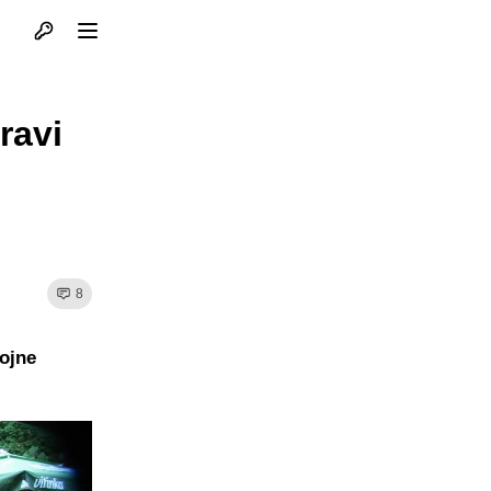
Otvori profil
Otvori meni
ravi
8
ojne