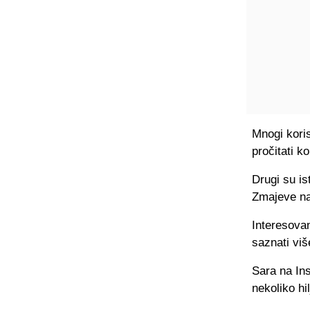
Mnogi koris
pročitati k
Drugi su is
Zmajeve na
Interesovanj
saznati viš
Sara na Ins
nekoliko hil