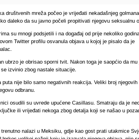
ka društvenih mreža počeo je vrijeđati nekadašnjeg golmana
oliko daleko da su javno počeli propitivati njegovu seksualnu or
ma su mnogi podsjetili i na događaj od prije nekoliko godina
ovom Twitter profilu osvanula objava u kojoj je pisalo da je
alac.
n ubrzo je obrisao sporni tvit. Nakon toga je saopćio da mu j
se izvinio zbog nastale situacije.
 puta nije bilo samo negativnih reakcija. Veliki broj njegovih 
jegovu odbranu.
snici osudili su uvrede upućene Casillasu. Smatraju da je ne
ključke ili vrijeđati nekoga zbog detalja koji se našao u poza
 trenutno nalazi u Meksiku, gdje kao gost prati utakmice Sv
Uprkos velikoj pažnji koju je izazvala njegova objava, nije s