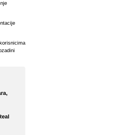
nje
ntacije
korisnicima
ozadini
ra,
Real