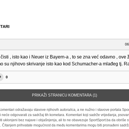
TARI
06
čisti , isto kao i Neuer iz Bayern-a , to se zna već odavno , ove 
o su njihovo skrivanje isto kao kod Schumacher-a mlađeg tj. Ra
0
PRIKAŽI STRANICU KOMENTARA (1)
omentari odražavaju stavove njihovih autora/ica, a ne nužno i stavove portala Spor
i neće odgovarati za sadržaj tih kometara. Komentari koji sadrže vrijeđanja, psovan
iti uklonjeni bez najave i objašnjenja, ali to ne obavezuje SportSport.ba da obriše
la. Čitanjem prihvatate mogućnost da među komentarima mogu biti pronađeni sadrža