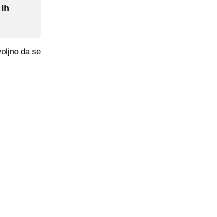
 ih
voljno da se