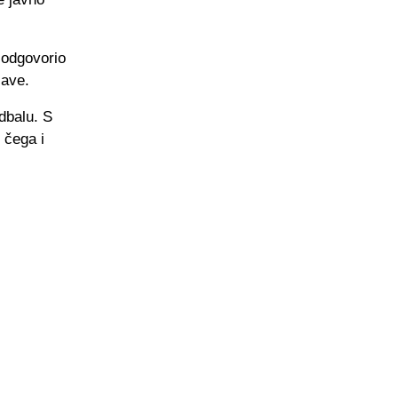
 odgovorio
jave.
dbalu. S
 čega i