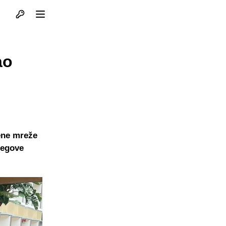
Otvori profil
Otvori meni
ao
ene mreže
jegove