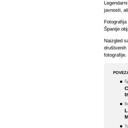
Legendarni
javnosti, a
Fotografija
Španije obj
Naizgled s
društvenih 
fotografije.
POVEZ
Šp
C
t
Be
L
M
T