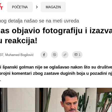
POČETNA
MAGAZIN
og detalja našao se na meti uvreda
las objavio fotografiju i izazv
u reakcija!
:37,
Muhamed Bogilović
1
i španski golman nije se oglašavao nakon što su društv
 brojni komentari zbog zastave duginih boja u pozadini n
.