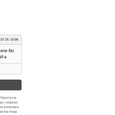
.07.26. 10:08
žene što
lf-a
tSport.ba te
ja i vulgaran
 sve komentare
ji koji mogu