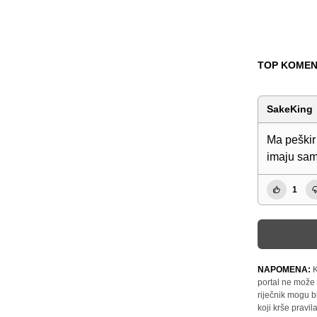
TOP KOMEN
SakeKing
Ma peškir 
imaju sam
1
NAPOMENA:
K
portal ne može 
riječnik mogu b
koji krše pravi