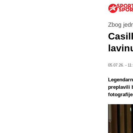
Zbog jedn
Casil
lavin
05.07.26. - 11
Legendarn
preplavili
fotografije