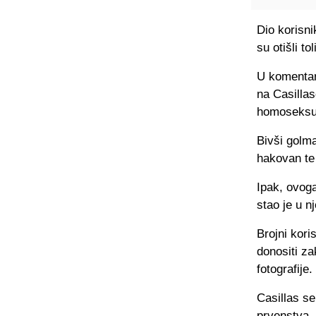
Dio korisni
su otišli t
U komentari
na Casillas
homoseksu
Bivši golma
hakovan te 
Ipak, ovoga
stao je u n
Brojni kori
donositi za
fotografije.
Casillas se
prvenstva. 