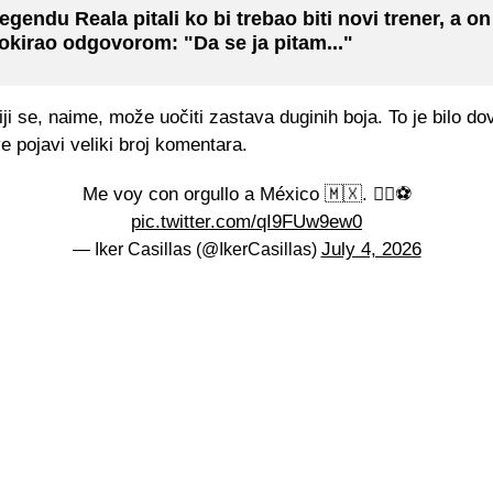
egendu Reala pitali ko bi trebao biti novi trener, a on
okirao odgovorom: "Da se ja pitam..."
iji se, naime, može uočiti zastava duginih boja. To je bilo do
e pojavi veliki broj komentara.
Me voy con orgullo a México 🇲🇽. ✌🏼⚽️
pic.twitter.com/qI9FUw9ew0
July 4, 2026
— Iker Casillas (@IkerCasillas)