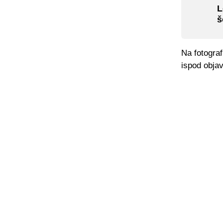
L
š
Na fotograf
ispod objav