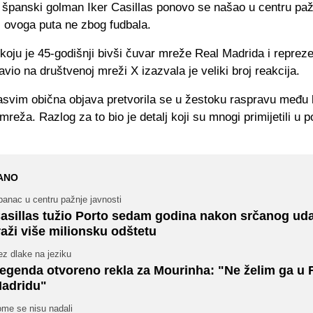
 španski golman Iker Casillas ponovo se našao u centru paž
li ovoga puta ne zbog fudbala.
 koju je 45-godišnji bivši čuvar mreže Real Madrida i repreze
avio na društvenoj mreži X izazvala je veliki broj reakcija.
asvim obična objava pretvorila se u žestoku raspravu među 
mreža. Razlog za to bio je detalj koji su mnogi primijetili u p
ANO
anac u centru pažnje javnosti
asillas tužio Porto sedam godina nakon srčanog uda
raži više milionsku odštetu
z dlake na jeziku
egenda otvoreno rekla za Mourinha: "Ne želim ga u 
adridu"
ome se nisu nadali