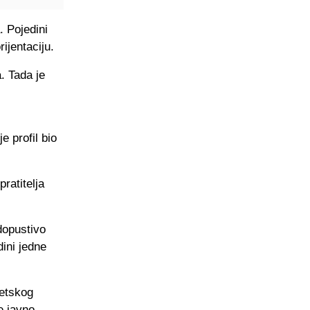
. Pojedini
ijentaciju.
. Tada je
e profil bio
pratitelja
dopustivo
dini jedne
jetskog
e javno