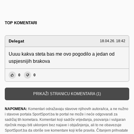
TOP KOMENTARI
Delegat
18.04.26. 18:42
Uuuu kakva steta bas me ovo pogodilo a jedan od
uspjesnijih brakova
0
0
PRIKAŽI STRANICU KOMENTARA (1)
NAPOMENA:
Komentari odražavaju stavove njihovih autora/ica, a ne nužno
i stavove portala SportSport.ba te portal ne može i neće odgovarati za
sadržaj tih kometara. Komentari koji sadrže vrijeđanja, psovanja i vulgaran
riječnik mogu biti uklonjeni bez najave i objašnjenja, ali to ne obavezuje
SportSport.ba da obriše sve komentare koji krše pravila. Čitanjem prihvatate