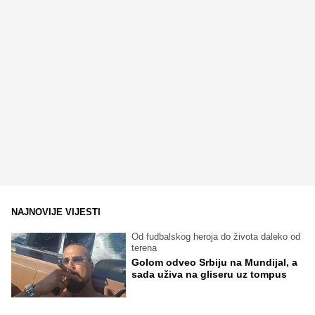
NAJNOVIJE VIJESTI
Od fudbalskog heroja do života daleko od
terena
Golom odveo Srbiju na Mundijal, a
sada uživa na gliseru uz tompus