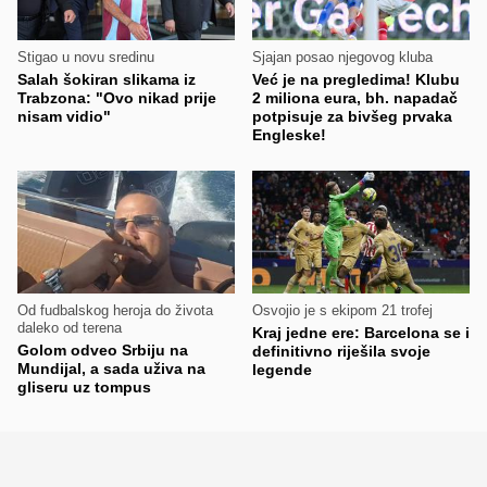
Stigao u novu sredinu
Sjajan posao njegovog kluba
Salah šokiran slikama iz
Već je na pregledima! Klubu
Trabzona: "Ovo nikad prije
2 miliona eura, bh. napadač
nisam vidio"
potpisuje za bivšeg prvaka
Engleske!
Od fudbalskog heroja do života
Osvojio je s ekipom 21 trofej
daleko od terena
Kraj jedne ere: Barcelona se i
Golom odveo Srbiju na
definitivno riješila svoje
Mundijal, a sada uživa na
legende
gliseru uz tompus