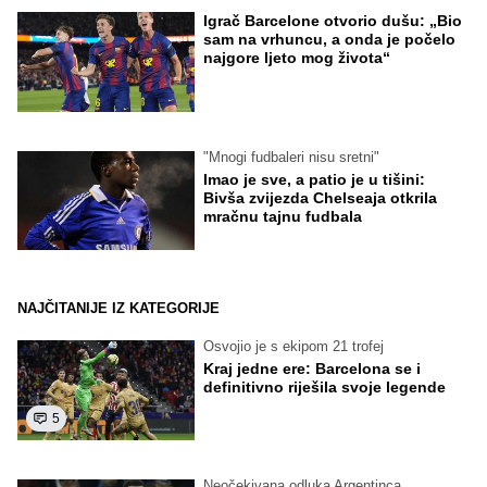
Igrač Barcelone otvorio dušu: „Bio
sam na vrhuncu, a onda je počelo
najgore ljeto mog života“
"Mnogi fudbaleri nisu sretni"
Imao je sve, a patio je u tišini:
Bivša zvijezda Chelseaja otkrila
mračnu tajnu fudbala
NAJČITANIJE IZ KATEGORIJE
Osvojio je s ekipom 21 trofej
Kraj jedne ere: Barcelona se i
definitivno riješila svoje legende
5
Neočekivana odluka Argentinca