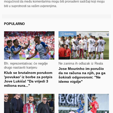
mogućnost da među komentarima mogu biti pronađeni sadržaji koji mogu
biti u suprotnosti sa vašim uvjerenjima.
POPULARNO
Bh. reprezentativac će negdje
Ne zanima ih odlazak iz Reala
drugo nastaviti karijeru
Jose Mourinho im poručio
Klub se brutalnom porukom
da ne računa na njih, pa ga
'povukao' iz borbe za potpis
šokirali odgovorom: "Ne
Jove Lukića! "Da vrijedi 3
idemo nigdje"
miliona eura..."