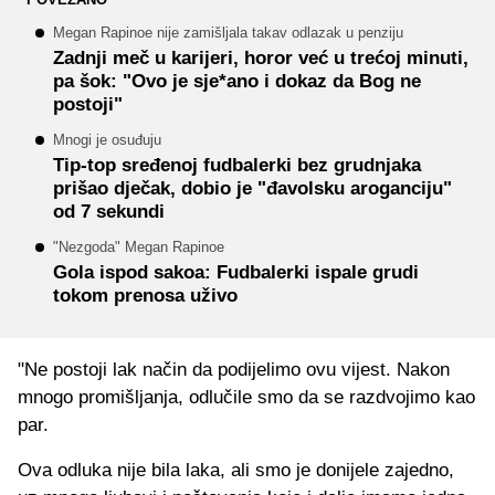
Megan Rapinoe nije zamišljala takav odlazak u penziju
Zadnji meč u karijeri, horor već u trećoj minuti,
pa šok: "Ovo je sje*ano i dokaz da Bog ne
postoji"
Mnogi je osuđuju
Tip-top sređenoj fudbalerki bez grudnjaka
prišao dječak, dobio je "đavolsku aroganciju"
od 7 sekundi
"Nezgoda" Megan Rapinoe
Gola ispod sakoa: Fudbalerki ispale grudi
tokom prenosa uživo
"Ne postoji lak način da podijelimo ovu vijest. Nakon
mnogo promišljanja, odlučile smo da se razdvojimo kao
par.
Ova odluka nije bila laka, ali smo je donijele zajedno,