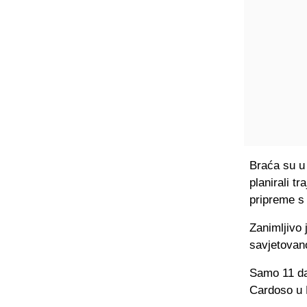
Braća su u
planirali t
pripreme s
Zanimljivo 
savjetovan
Samo 11 da
Cardoso u P