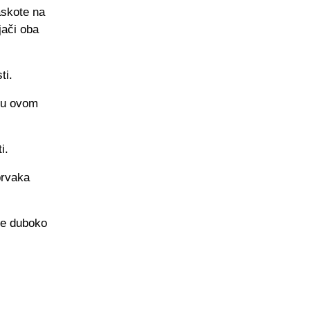
askote na
jači oba
ti.
i u ovom
i.
prvaka
 je duboko