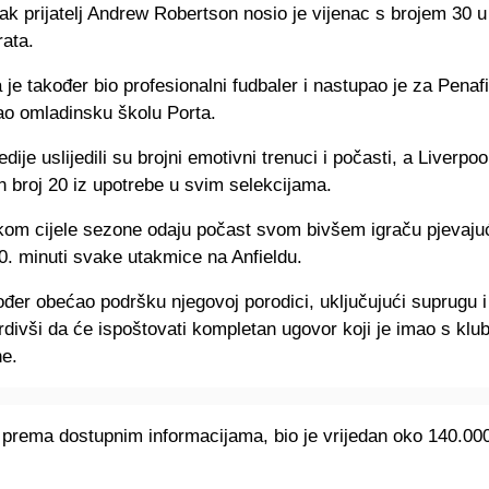
ak prijatelj Andrew Robertson nosio je vijenac s brojem 30 u
rata.
 je također bio profesionalni fudbaler i nastupao je za Penaf
ao omladinsku školu Porta.
dije uslijedili su brojni emotivni trenuci i počasti, a Liverpoo
n broj 20 iz upotrebe u svim selekcijama.
okom cijele sezone odaju počast svom bivšem igraču pjevaju
0. minuti svake utakmice na Anfieldu.
ođer obećao podršku njegovoj porodici, uključujući suprugu i 
rdivši da će ispoštovati kompletan ugovor koji je imao s kl
ne.
 prema dostupnim informacijama, bio je vrijedan oko 140.000