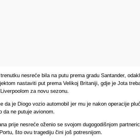
 trenutku nesreće bila na putu prema gradu Santander, odak
rajektom nastaviti put prema Velikoj Britaniji, gdje je Jota tre
 Liverpoolom za novu sezonu.
je da je Diogo vozio automobil jer mu je nakon operacije plu
o da ne putuje avionom.
na prije nesreće oženio se svojom dugogodišnjom partneri
ortu, što ovu tragediju čini još potresnijom.