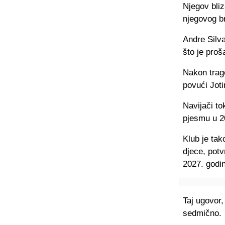
Njegov bliz
njegovog b
Andre Silva
što je proš
Nakon trage
povući Joti
Navijači t
pjesmu u 2
Klub je tak
djece, potv
2027. godi
Taj ugovor,
sedmično.