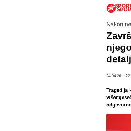
Nakon ne
Završ
njego
detal
24.04.26. - 22
Tragedija 
višemjeseč
odgovornos