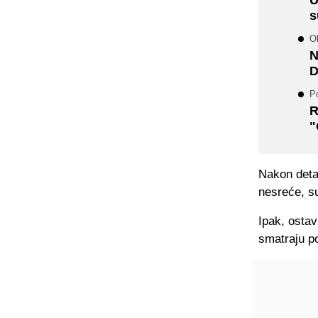
s
Ob
N
D
Po
R
"
Nakon deta
nesreće, s
Ipak, ostav
smatraju p