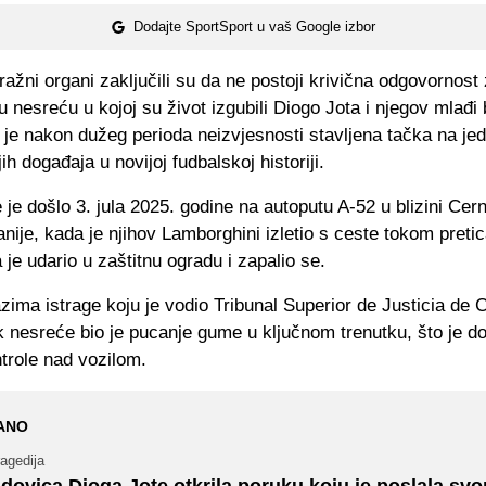
Dodajte SportSport u vaš Google izbor
ražni organi zaključili su da ne postoji krivična odgovornost
 nesreću u kojoj su život izgubili Diogo Jota i njegov mlađi
 je nakon dužeg perioda neizvjesnosti stavljena tačka na je
ih događaja u novijoj fudbalskoj historiji.
je došlo 3. jula 2025. godine na autoputu A-52 u blizini Cern
nije, kada je njihov Lamborghini izletio s ceste tokom pretic
je udario u zaštitnu ogradu i zapalio se.
ima istrage koju je vodio Tribunal Superior de Justicia de C
 nesreće bio je pucanje gume u ključnom trenutku, što je d
trole nad vozilom.
ANO
agedija
dovica Dioga Jote otkrila poruku koju je poslala sv