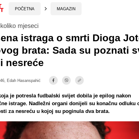
POČETNA
MAGAZIN
koliko mjeseci
ena istraga o smrti Dioga Jot
vog brata: Sada su poznati s
ji nesreće
:46,
Edah Hasanspahić
koja je potresla fudbalski svijet dobila je epilog nakon
ne istrage. Nadležni organi donijeli su konačnu odluku 
ti za nesreću u kojoj su poginula dva brata.