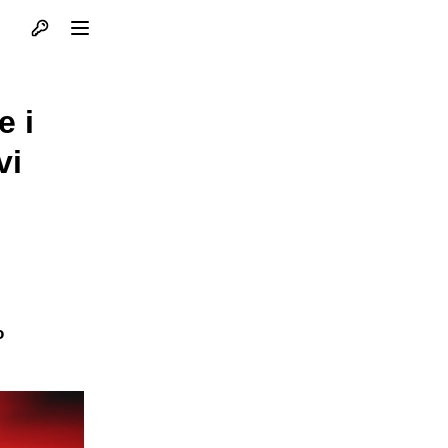
Otvori profil
Otvori meni
e i
vi
o