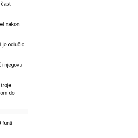
 čast
iel nakon
l je odlučio
ći njegovu
troje
ubom do
 funti