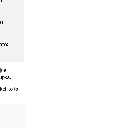
st
ote:
jne
tupka.
koliko to