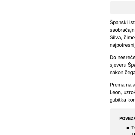
Španski ist
saobraćajnu
Silva, čime
najpotresnij
Do nesreće 
sjeveru Špa
nakon čega 
Prema nalaz
Leon, uzrok
gubitka kon
POVEZ
Tr
U