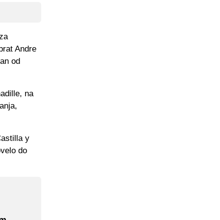
 za
 brat Andre
dan od
adille, na
anja,
astilla y
ovelo do
om