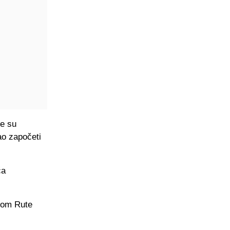
le su
bao započeti
ća
com Rute