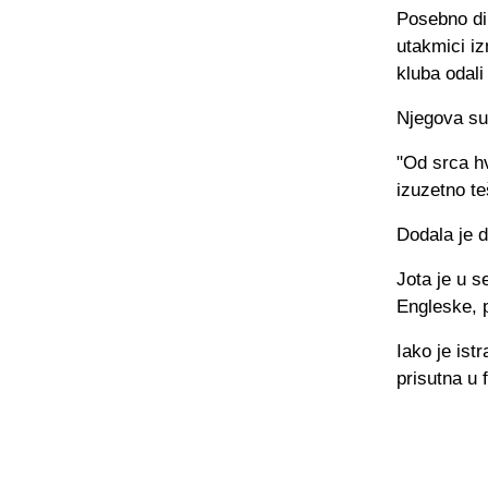
Posebno dir
utakmici i
kluba odal
Njegova su
"Od srca hv
izuzetno t
Dodala je d
Jota je u s
Engleske, p
Iako je ist
prisutna u 