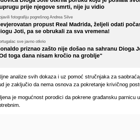
uprugu prije njegove smrti, nije ju vidio
javili fotografiju pogrešnog Andrea Silve
evjerovatan propust Real Madrida, željeli odati poča
iogu Joti, pa se obrukali za sva vremena!
rtugalac sve javno otkrio
onaldo priznao zašto nije došao na sahranu Dioga J
Od toga dana nisam kročio na groblje"
ljne analize svih dokaza i uz pomoć stručnjaka za saobraća
ud je zaključio da nema osnova za pokretanje krivičnog pos
ljena je mogućnost porodici da pokrene građansku parnicu u
otrebnim.