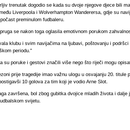
ljiv trenutak dogodio se kada su dvoje njegove djece bili m
zmeđu Liverpoola i Wolverhampton Wanderersa, gdje su navi
i počast preminulom fudbaleru.
pruga se nakon toga oglasila emotivnom porukom zahvalnos
ala klubu i svim navijačima na ljubavi, poštovanju i podršc
eškom periodu."
a su poruke i gestovi značili više nego što riječi mogu opisat
ezoni prije tragedije imao važnu ulogu u osvajanju 20. titule 
ostigavši 10 golova za tim koji je vodio Arne Slot.
raga završena, bol zbog gubitka dvojice mladih života i dalje
fudbalskom svijetu.