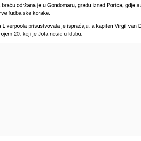
 braću održana je u Gondomaru, gradu iznad Portoa, gdje su
rve fudbalske korake.
a Liverpoola prisustvovala je ispraćaju, a kapiten Virgil van D
rojem 20, koji je Jota nosio u klubu.