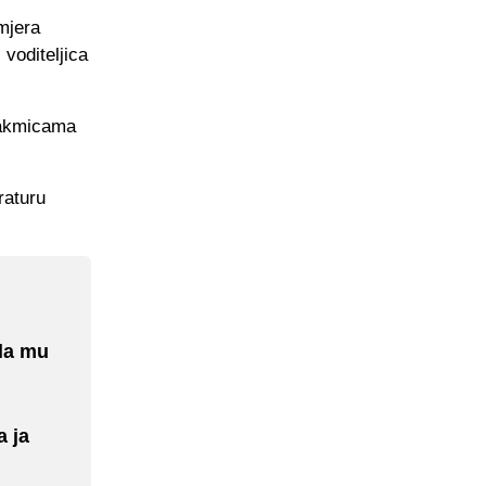
mjera
 voditeljica
takmicama
raturu
gla mu
 ja