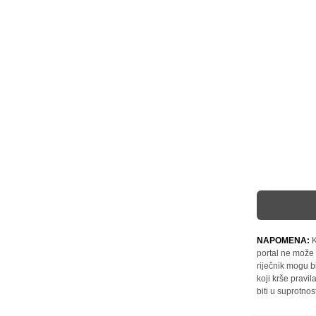
NAPOMENA:
K
portal ne može 
riječnik mogu b
koji krše pravi
biti u suprotnos