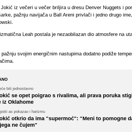
Jokić iz večeri u večer briljira u dresu Denver Nuggets i po
arke, pažnju navijača u Ball Areni privlači i jedno drugo ime,
owski.
rizmatična Leah postala je nezaobilazan dio atmosfere na u
ni pažnju svojim energičnim nastupima dodatno podiže tempe
ačima.
ANO
će biti jednostavno
okić se opet poigrao s rivalima, ali prava poruka sti
e iz Oklahome
rpski as pokazao i harizmu
okić otkrio da ima "supermoć": "Meni to pomogne da
jega ne čujem"