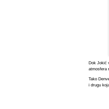
Dok Jokić 
atmosfera n
Tako Denve
i drugu koj