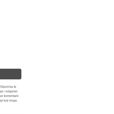
tSport.ba te
ja i vulgaran
 sve komentare
ji koji mogu