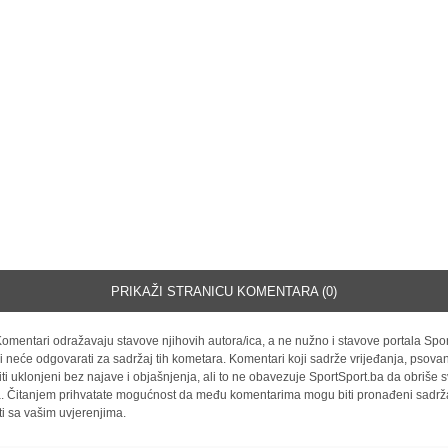
PRIKAŽI STRANICU KOMENTARA (0)
omentari odražavaju stavove njihovih autora/ica, a ne nužno i stavove portala Spor
i neće odgovarati za sadržaj tih kometara. Komentari koji sadrže vrijeđanja, psovan
iti uklonjeni bez najave i objašnjenja, ali to ne obavezuje SportSport.ba da obriše
la. Čitanjem prihvatate mogućnost da među komentarima mogu biti pronađeni sadrža
ti sa vašim uvjerenjima.