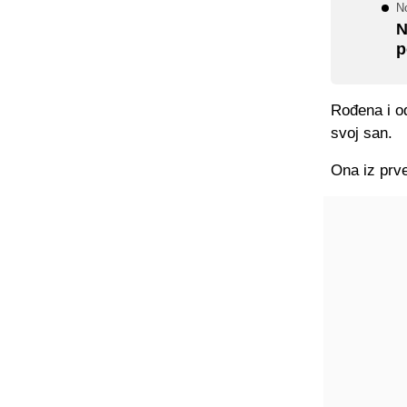
No
N
p
Rođena i o
svoj san.
Ona iz prve