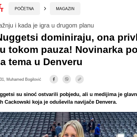
POČETNA
MAGAZIN
pažnju i kada je igra u drugom planu
uggetsi dominiraju, ona priv
u tokom pauza! Novinarka po
na tema u Denveru
:31,
Muhamed Bogilović
getsi su sinoć ostvarili pobjedu, ali u medijima je glav
 Cackowski koja je oduševila navijače Denvera.