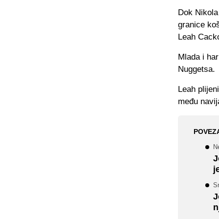
Dok Nikola 
granice koš
Leah Cack
Mlada i ha
Nuggetsa.
Leah plije
među navij
POVEZ
Ne
J
j
S
J
n