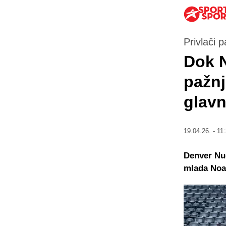
Privlači 
Dok N
pažnj
glav
19.04.26. - 11
Denver Nug
mlada Noah