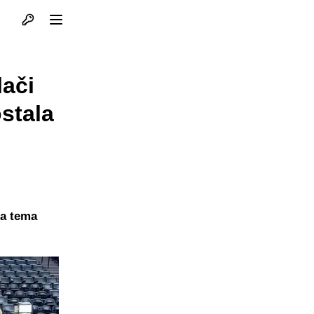
Otvori profil
Otvori meni
lači
stala
na tema