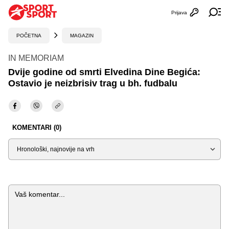
Prijava
Otvori profi
Ot
POČETNA
MAGAZIN
IN MEMORIAM
Dvije godine od smrti Elvedina Dine Begića:
Ostavio je neizbrisiv trag u bh. fudbalu
KOMENTARI (0)
Sortiraj
Komentar