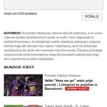
Ostalo još
1500
karaktera
POŠALJI
NAPOMENA:
Komentari odražavaju stavove njihovih autora/ica, a ne nužno
i stavove portala SportSport.ba te portal ne može i neće odgovarati za
sadržaj tih kometara. Komentari koji sadrže vrijeđanja, psovanja i vulgaran
riječnik mogu biti uklonjeni bez najave i objašnjenja, ali to ne obavezuje
SportSport.ba da obriše sve komentare koji krše pravila. Čitanjem prihvatate
mogućnost da među komentarima mogu biti pronađeni sadržaji koji mogu
biti u suprotnosti sa vašim uvjerenjima.
NAJNOVIJE VIJESTI
Potvrdio Fabrizio Romano
Veliki "Here we go" malo prije
ponoći - Liverpool se pojačao iz
·
Barcelone!
UDARNA VIJEST
Tokom duela Sheriff - St. Gallen