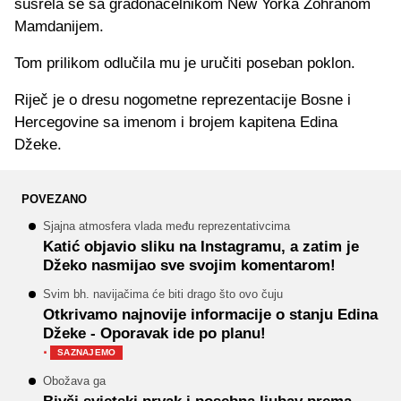
susrela se sa gradonačelnikom New Yorka Zohranom
Mamdanijem.
Tom prilikom odlučila mu je uručiti poseban poklon.
Riječ je o dresu nogometne reprezentacije Bosne i
Hercegovine sa imenom i brojem kapitena Edina
Džeke.
POVEZANO
Sjajna atmosfera vlada među reprezentativcima
Katić objavio sliku na Instagramu, a zatim je
Džeko nasmijao sve svojim komentarom!
Svim bh. navijačima će biti drago što ovo čuju
Otkrivamo najnovije informacije o stanju Edina
Džeke - Oporavak ide po planu!
·
SAZNAJEMO
Obožava ga