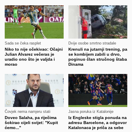
Sada se čeka rasplet
Dvije osobe smrtno stradale
Niko to nije očekivao: Očajni
Krenuli na jutarnji trening, pa
Julian Alvarez večeras je
se kombijem zabili u drvo,
uradio ono što je valjda i
poginuo član stručnog štaba
morao
Dinama
Čovjek nema namjeru stati
Jasna poruka iz Katalonije
Doveo Salaha, pa riječima
Iz Engleske stigla ponuda na
šokirao cijeli svijet: "Kupit
adresu Barcelone, a odgovor
ćemo..."
Katalonaca je priča za sebe