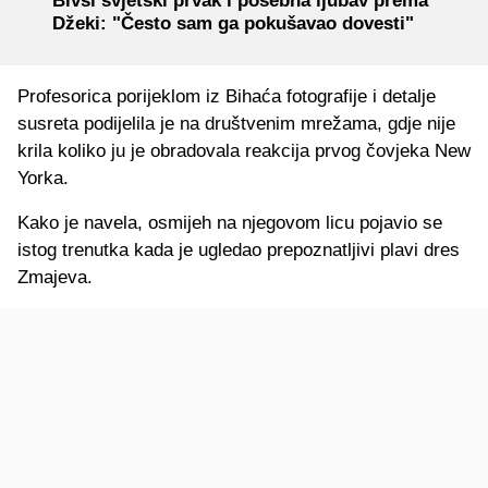
Bivši svjetski prvak i posebna ljubav prema
Džeki: "Često sam ga pokušavao dovesti"
Profesorica porijeklom iz Bihaća fotografije i detalje
susreta podijelila je na društvenim mrežama, gdje nije
krila koliko ju je obradovala reakcija prvog čovjeka New
Yorka.
Kako je navela, osmijeh na njegovom licu pojavio se
istog trenutka kada je ugledao prepoznatljivi plavi dres
Zmajeva.