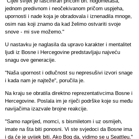
"Cijeli svijet je fasciniran pričom bh. nogometaša,
jednom predivnom i neočekivanom pričom uspjeha,
upornosti i nade koja je obradovala i iznenadila mnoge,
osim nas koji znamo da kad želimo ostvariti svoje
snove - mi sve možemo."
U nastavku je naglasila da upravo karakter i mentalitet
ljudi iz Bosne i Hercegovine predstavljaju najveću
snagu ove generacije.
"Naša upornost i odlučnost su nepresušivi izvori snage
i kada nam je najteže", poručila je.
Na kraju se obratila direktno reprezentativcima Bosne i
Hercegovine. Poslala im je riječi podrške koje su među
navijačima izazvale brojne reakcije.
"Samo naprijed, momci, s bismiletom i uz osmijeh,
imate na šta biti ponosni. Vi ste svjedoci da Bosne ima
i da će je uvijek biti. Ako Bog da, vidimo se u Seattleu."