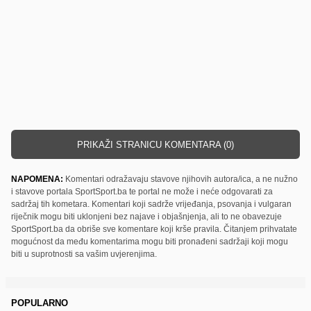
PRIKAŽI STRANICU KOMENTARA (0)
NAPOMENA:
Komentari odražavaju stavove njihovih autora/ica, a ne nužno
i stavove portala SportSport.ba te portal ne može i neće odgovarati za
sadržaj tih kometara. Komentari koji sadrže vrijeđanja, psovanja i vulgaran
riječnik mogu biti uklonjeni bez najave i objašnjenja, ali to ne obavezuje
SportSport.ba da obriše sve komentare koji krše pravila. Čitanjem prihvatate
mogućnost da među komentarima mogu biti pronađeni sadržaji koji mogu
biti u suprotnosti sa vašim uvjerenjima.
POPULARNO