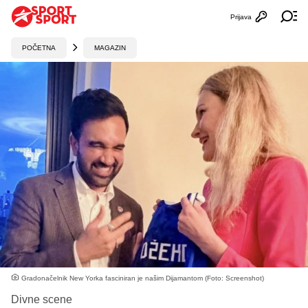
Prijava
Otvori profi
Ot
POČETNA
MAGAZIN
Gradonačelnik New Yorka fasciniran je našim Dijamantom (Foto: Screenshot)
Divne scene