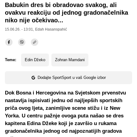
Babukin dres bi obradovao svakog, ali
ovakvu reakciju od jednog gradonačelnika
niko nije očekivao...
15.06.26. - 13:01,
Edah Hasanspahić
Teme:
Edin Džeko
Zohran Mamdani
Dodajte SportSport u vaš Google izbor
Dok Bosna i Hercegovina na Svjetskom prvenstvu
nastavlja ispisivati jednu od najljepših sportskih
priča ovog ljeta, zanimljive scene stižu i iz New
Yorka. U centru pažnje ovoga puta našao se dres
kapitena Edina Džeke koji je završio u rukama
gradonačelnika jednog od najpoznatijih gradova