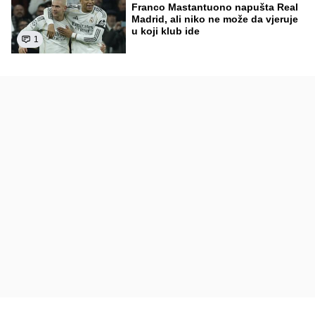
Franco Mastantuono napušta Real
Madrid, ali niko ne može da vjeruje
u koji klub ide
1