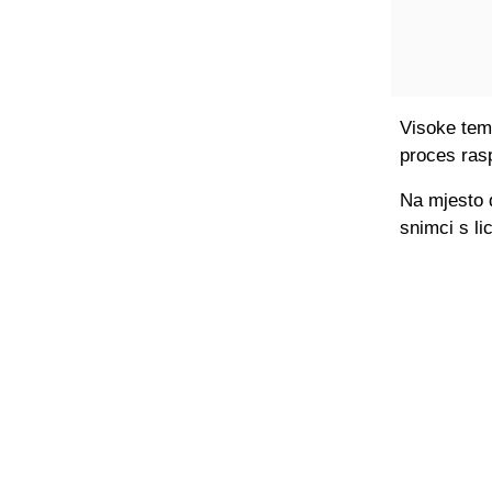
Visoke temp
proces ras
Na mjesto d
snimci s li