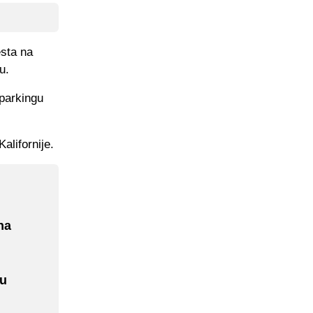
esta na
u.
 parkingu
lifornije.
na
ru