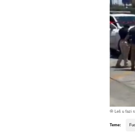
Leš u fazi 
Teme:
Fud