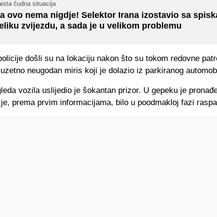
ista čudna situacija
a ovo nema nigdje! Selektor Irana izostavio sa spisk
eliku zvijezdu, a sada je u velikom problemu
policije došli su na lokaciju nakon što su tokom redovne patr
 izuzetno neugodan miris koji je dolazio iz parkiranog automob
eda vozila uslijedio je šokantan prizor. U gepeku je pronađe
je, prema prvim informacijama, bilo u poodmakloj fazi raspa