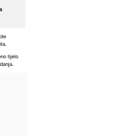
a
ole
ila.
no tijelo
danja.