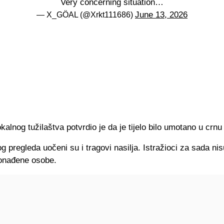
Very concerning situation…
June 13, 2026
— X_GÖAL (@Xrkt111686)
okalnog tužilaštva potvrdio je da je tijelo bilo umotano u crnu
 pregleda uočeni su i tragovi nasilja. Istražioci za sada nis
ronađene osobe.