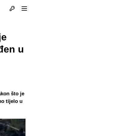
Otvori profil
Otvori meni
je
ađen u
kon što je
o tijelo u