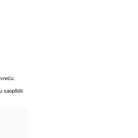
 vreću.
u saopštili