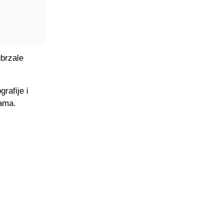
ubrzale
rafije i
žama.