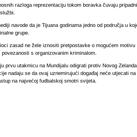
osnih razloga reprezentaciju tokom boravka čuvaju pripadni
službi.
ediji navode da je Tijuana godinama jedno od područja u koj
inalne grupe.
žioci zasad ne žele iznositi pretpostavke o mogućem motivu n
j povezanosti s organizovanim kriminalom.
ju prvu utakmicu na Mundijalu odigrati protiv Novog Zelanda
ije nadaju se da ovaj uznemirujući događaj neće utjecati na
stup na najvećoj fudbalskoj smotri svijeta.