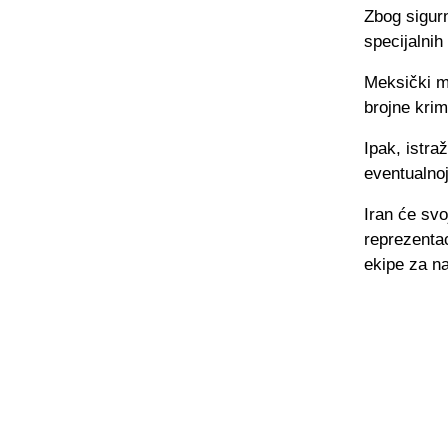
Zbog sigurn
specijalnih 
Meksički m
brojne krim
Ipak, istra
eventualno
Iran će svo
reprezentac
ekipe za na