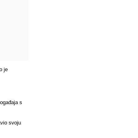
o je
događaja s
vio svoju