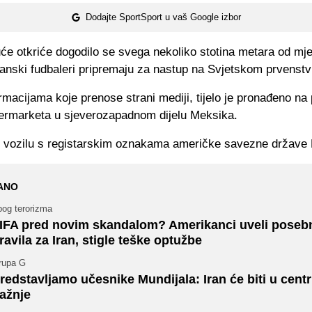
Dodajte SportSport u vaš Google izbor
će otkriće dogodilo se svega nekoliko stotina metara od mj
ranski fudbaleri pripremaju za nastup na Svjetskom prvenstv
macijama koje prenose strani mediji, tijelo je pronađeno na
ermarketa u sjeverozapadnom dijelu Meksika.
o vozilu s registarskim oznakama američke savezne države Ka
ANO
bog terorizma
IFA pred novim skandalom? Amerikanci uveli poseb
ravila za Iran, stigle teške optužbe
rupa G
redstavljamo učesnike Mundijala: Iran će biti u cent
ažnje