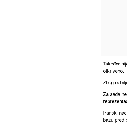
Također nij
otkriveno.
Zbog ozbilj
Za sada ne
reprezentac
Iranski na
bazu pred 