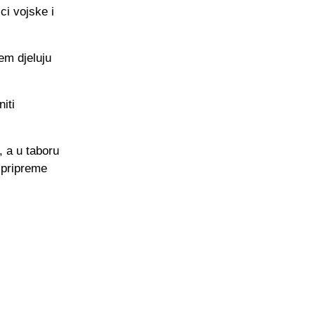
ci vojske i
em djeluju
iti
, a u taboru
 pripreme