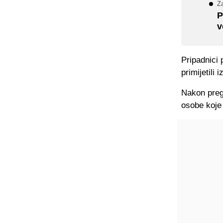
Za
P
v
Pripadnici 
primijetili
Nakon pregl
osobe koje 