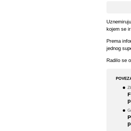
Uznemiruju
kojem se i
Prema infor
jednog sup
Radilo se 
POVEZ
Z
F
p
G
P
p