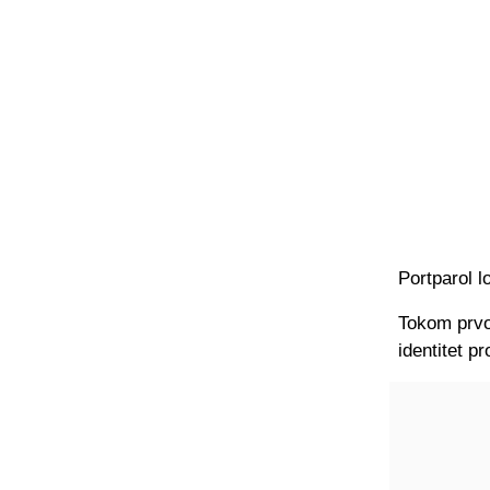
Portparol l
Tokom prvog
identitet p