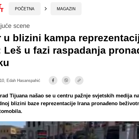
POČETNA
MAGAZIN
juće scene
 u blizini kampa reprezentaci
: Leš u fazi raspadanja pron
ku
:10,
Edah Hasanspahić
rad Tijuana našao se u centru pažnje svjetskih medija na
noj blizini baze reprezentacije Irana pronađeno beživotn
tomobila.