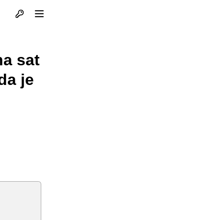
Otvori profil
Otvori meni
na sat
da je