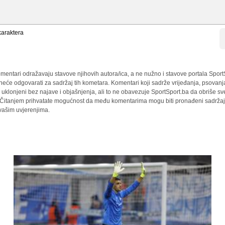
araktera
mentari odražavaju stavove njihovih autora/ica, a ne nužno i stavove portala Sport
 neće odgovarati za sadržaj tih kometara. Komentari koji sadrže vrijeđanja, psovanj
i uklonjeni bez najave i objašnjenja, ali to ne obavezuje SportSport.ba da obriše 
a. Čitanjem prihvatate mogućnost da među komentarima mogu biti pronađeni sadržaji
 vašim uvjerenjima.