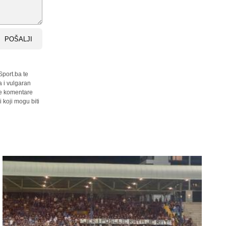
POŠALJI
Sport.ba te
a i vulgaran
sve komentare
 koji mogu biti