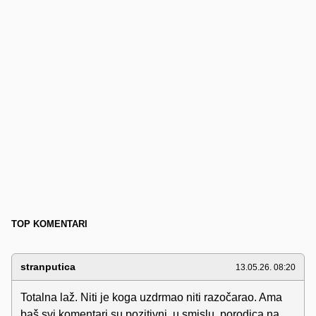
TOP KOMENTARI
stranputica
13.05.26. 08:20
Totalna laž. Niti je koga uzdrmao niti razočarao. Ama
baš svi komentari su pozitivni, u smislu, porodica na