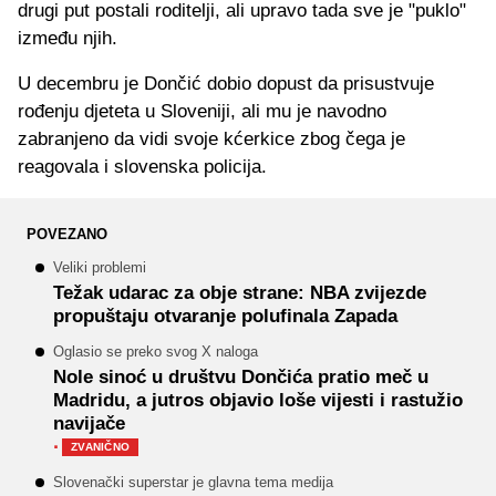
drugi put postali roditelji, ali upravo tada sve je "puklo"
između njih.
U decembru je Dončić dobio dopust da prisustvuje
rođenju djeteta u Sloveniji, ali mu je navodno
zabranjeno da vidi svoje kćerkice zbog čega je
reagovala i slovenska policija.
POVEZANO
Veliki problemi
Težak udarac za obje strane: NBA zvijezde
propuštaju otvaranje polufinala Zapada
Oglasio se preko svog X naloga
Nole sinoć u društvu Dončića pratio meč u
Madridu, a jutros objavio loše vijesti i rastužio
navijače
·
ZVANIČNO
Slovenački superstar je glavna tema medija