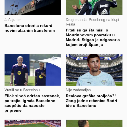
Jačaju tim
Drugi mandat Posebnog na klupi
Reala
Barcelona oborila rekord
Pitali su ga šta misli o
novim ulaznim transferom
Mourinhovom povratku u
Madrid: Stigao je odgovor o
kojem bruji Španija
Vratili se u Barcelonu
Nije zadovoljan
Flick sinoć održao sastanak,
Realova greška stoljeća?!
pa trojici igrača Barcelone
Zbog jedne rečenice Rodri
saopštio da napuste
ide u Barcelonu
pripreme