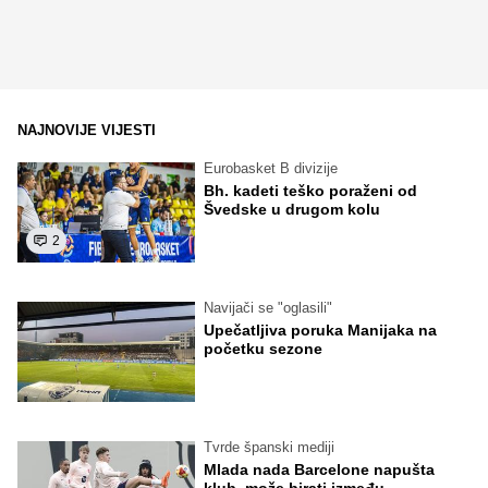
NAJNOVIJE VIJESTI
Eurobasket B divizije
Bh. kadeti teško poraženi od
Švedske u drugom kolu
2
Navijači se "oglasili"
Upečatljiva poruka Manijaka na
početku sezone
Tvrde španski mediji
Mlada nada Barcelone napušta
klub, može birati između