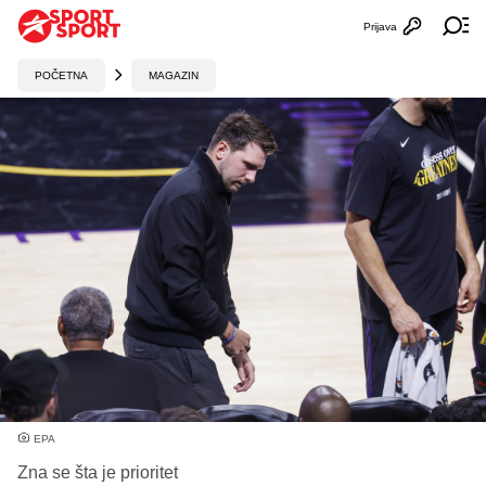
Prijava
Otvori profi
Ot
POČETNA
MAGAZIN
EPA
Zna se šta je prioritet