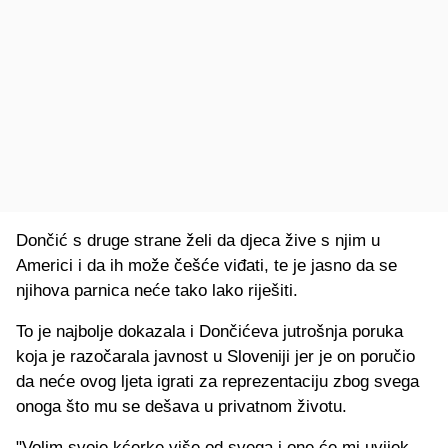
Dončić s druge strane želi da djeca žive s njim u
Americi i da ih može češće viđati, te je jasno da se
njihova parnica neće tako lako riješiti.
To je najbolje dokazala i Dončićeva jutrošnja poruka
koja je razočarala javnost u Sloveniji jer je on poručio
da neće ovog ljeta igrati za reprezentaciju zbog svega
onoga što mu se dešava u privatnom životu.
"Volim svoje kćerke više od svega i one će mi uvijek