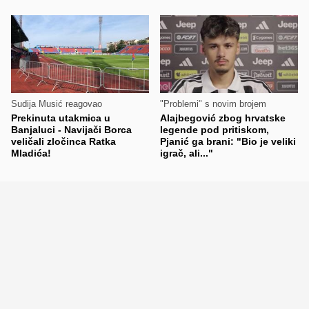
Sudija Musić reagovao
"Problemi" s novim brojem
Prekinuta utakmica u
Alajbegović zbog hrvatske
Banjaluci - Navijači Borca
legende pod pritiskom,
veličali zločinca Ratka
Pjanić ga brani: "Bio je veliki
Mladića!
igrač, ali..."