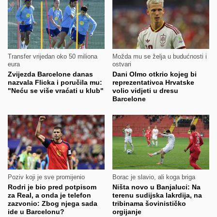
Transfer vrijedan oko 50 miliona
Možda mu se želja u budućnosti i
eura
ostvari
Zvijezda Barcelone danas
Dani Olmo otkrio kojeg bi
nazvala Flicka i poručila mu:
reprezentativca Hrvatske
"Neću se više vraćati u klub"
volio vidjeti u dresu
Barcelone
Poziv koji je sve promijenio
Borac je slavio, ali koga briga
Rodri je bio pred potpisom
Ništa novo u Banjaluci: Na
za Real, a onda je telefon
terenu sudijska lakrdija, na
zazvonio: Zbog njega sada
tribinama šovinističko
ide u Barcelonu?
orgijanje