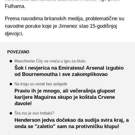
Fulhama.
Prema navodima britanskih medija, problematične su
navodne poruke koje je Jimenez slao 15-godišnjoj
djevojci.
POVEZANO
Manchester City se vraća u igru za titulu
Šok i nevjerica na Emiratesu! Arsenal izgubio
od Bournemoutha i sve zakomplikovao
Na kraju su ostali bez pobjede
Pravio ih je mnogo, ali večerašnja glupost
karijere Maguirea skupo je koštala Crvene
đavole!
Šta mu je ovo trebalo?
Henderson jedva dočekao da sudija svira kraj, a
onda se "zaletio" sam na protivničku klupu!