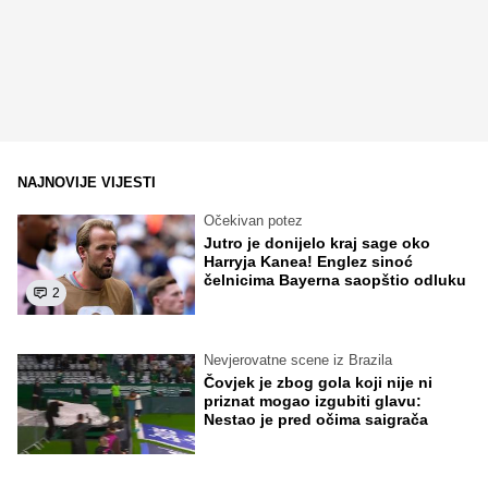
NAJNOVIJE VIJESTI
Očekivan potez
Jutro je donijelo kraj sage oko
Harryja Kanea! Englez sinoć
čelnicima Bayerna saopštio odluku
2
Nevjerovatne scene iz Brazila
Čovjek je zbog gola koji nije ni
priznat mogao izgubiti glavu:
Nestao je pred očima saigrača