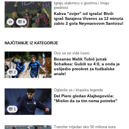
Igraju utakmicu u gostima i imaju
prednost
Kakva "zvijer" od igrača! Bivši
igrač Sarajeva Viveros za 12 minuta
6
zabio 2 gola Neymarovom Santosu!
NAJČITANIJE IZ KATEGORIJE
Ovo se ne viđa često
Bosanac Malik Tubić junak
Schalkea: Gubili su 4:0, a onda je
uslijedio preokret za fudbalske
2
anale!
Oglasila se i klupska legenda
Del Piero gledao Alajbegovića:
"Mislim da za tim nema potrebe"
1
Transfer vrijedan oko 50 miliona eura