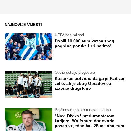
NAJNOVIJE VIJESTI
UEFA bez milosti
Dobili 10.000 eura kazne zbog
pogrdne poruke Lešinarima!
Otkrio detalje pregovora
Košarkaš potvrdio da ga je Partizan
želio, ali je zbog Obradovića
izabrao drugi klub
Pejčinović uskoro u novom klubu
"Novi Džeko" pred transferom
karijere! Wolfsburg dogovorio
posao vrijedan čak 25 miliona eura!
4