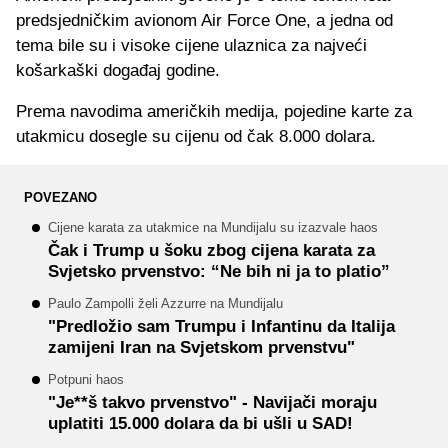
predsjedničkim avionom Air Force One, a jedna od
tema bile su i visoke cijene ulaznica za najveći
košarkaški događaj godine.
Prema navodima američkih medija, pojedine karte za
utakmicu dosegle su cijenu od čak 8.000 dolara.
POVEZANO
Cijene karata za utakmice na Mundijalu su izazvale haos
Čak i Trump u šoku zbog cijena karata za
Svjetsko prvenstvo: “Ne bih ni ja to platio”
Paulo Zampolli želi Azzurre na Mundijalu
"Predložio sam Trumpu i Infantinu da Italija
zamijeni Iran na Svjetskom prvenstvu"
Potpuni haos
"Je**š takvo prvenstvo" - Navijači moraju
uplatiti 15.000 dolara da bi ušli u SAD!