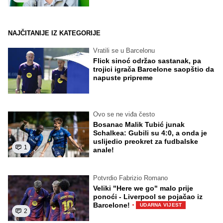
NAJČITANIJE IZ KATEGORIJE
Vratili se u Barcelonu
Flick sinoć održao sastanak, pa
trojici igrača Barcelone saopštio da
napuste pripreme
Ovo se ne viđa često
Bosanac Malik Tubić junak
Schalkea: Gubili su 4:0, a onda je
uslijedio preokret za fudbalske
1
anale!
Potvrdio Fabrizio Romano
Veliki "Here we go" malo prije
ponoći - Liverpool se pojačao iz
·
Barcelone!
UDARNA VIJEST
2