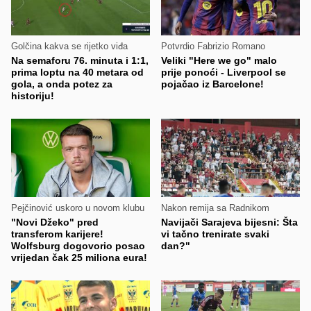
Golčina kakva se rijetko viđa
Potvrdio Fabrizio Romano
Na semaforu 76. minuta i 1:1,
Veliki "Here we go" malo
prima loptu na 40 metara od
prije ponoći - Liverpool se
gola, a onda potez za
pojačao iz Barcelone!
historiju!
Pejčinović uskoro u novom klubu
Nakon remija sa Radnikom
"Novi Džeko" pred
Navijači Sarajeva bijesni: Šta
transferom karijere!
vi tačno trenirate svaki
Wolfsburg dogovorio posao
dan?"
vrijedan čak 25 miliona eura!