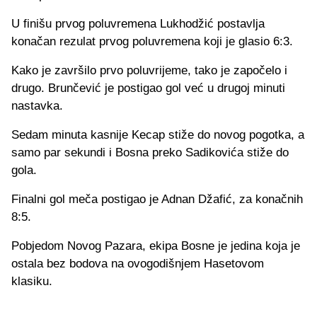
U fini
š
u prvog poluvremena Lukhod
ž
i
ć
postavlja
kona
č
an rezulat prvog poluvremena koji je glasio 6:3.
Kako je zavr
š
ilo prvo poluvrijeme, tako je zapo
č
elo i
drugo. Brun
č
evi
ć
je postigao gol ve
ć
u drugoj minuti
nastavka.
Sedam minuta kasnije Kecap sti
ž
e do novog pogotka, a
samo par sekundi i Bosna preko Sadikovi
ć
a sti
ž
e do
gola.
Finalni gol me
č
a postigao je Adnan D
ž
afi
ć
, za kona
č
nih
8:5.
Pobjedom Novog Pazara, ekipa Bosne je jedina koja je
ostala bez bodova na ovogodi
š
njem Hasetovom
klasiku.