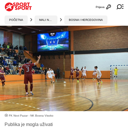
Prijava
Otvori profi
Ot
POČETNA
MALI NOGOMET
BOSNA I HERCEGOVINA
FK Novi Pazar - NK Bosna Visoko
Publika je mogla uživati