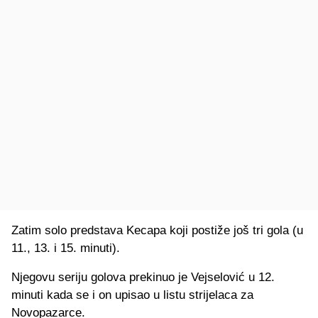
Zatim solo predstava Kecapa koji posti
ž
e jo
š
tri gola (u
11., 13. i 15. minuti).
Njegovu seriju golova prekinuo je Vejselovi
ć
u 12.
minuti kada se i on upisao u listu strijelaca za
Novopazarce.