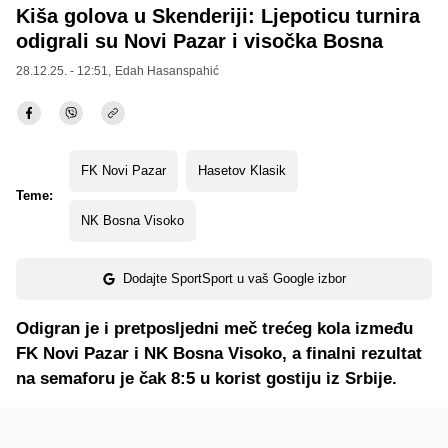
Kiša golova u Skenderiji: Ljepoticu turnira
odigrali su Novi Pazar i visočka Bosna
28.12.25. - 12:51,
Edah Hasanspahić
FK Novi Pazar
Hasetov Klasik
Teme:
NK Bosna Visoko
Dodajte SportSport u vaš Google izbor
Odigran je i pretposljedni me
č
tre
ć
eg kola izme
đ
u
FK Novi Pazar i NK Bosna Visoko, a finalni rezultat
na semaforu je
č
ak 8:5 u korist gostiju iz Srbije.