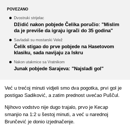
POVEZANO
Dvostruki strijelac
Džidić nakon pobjede Čelika poručio: "Mislim
da je previše da igraju igrači do 35 godina"
Savladali su mostarski Velež
Čelik stigao do prve pobjede na Hasetovom
klasiku, sada navijaju za Iskru
Nakon utakmice sa Vratnikom
Junak pobjede Sarajeva: "Najslađi gol"
Ve
ć
u tre
ć
oj minuti vidjeli smo dva pogotka, prvi gol je
postigao Sadiković, a zatim prednost uve
ć
ao Pu
šč
ul.
Njihovo vodstvo nije dugo trajalo, prvo je Kecap
smanjio na 1:2 u
š
estoj minuti, a ve
ć
u narednoj
Brun
č
evi
ć
je donio izjedna
č
enje.