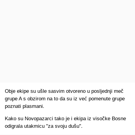
Obje ekipe su u
š
le sasvim otvoreno u posljednji me
č
grupe A s obzirom na to da su iz ve
ć
pomenute grupe
poznati plasmani.
Kako su Novopazarci tako je i ekipa iz viso
č
ke Bosne
odigrala utakmicu "za svoju du
š
u".