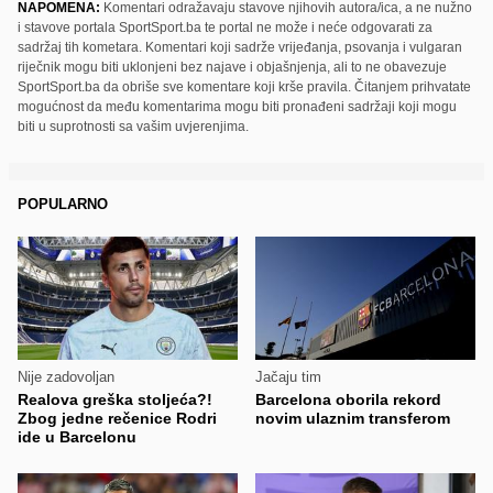
NAPOMENA:
Komentari odražavaju stavove njihovih autora/ica, a ne nužno
i stavove portala SportSport.ba te portal ne može i neće odgovarati za
sadržaj tih kometara. Komentari koji sadrže vrijeđanja, psovanja i vulgaran
riječnik mogu biti uklonjeni bez najave i objašnjenja, ali to ne obavezuje
SportSport.ba da obriše sve komentare koji krše pravila. Čitanjem prihvatate
mogućnost da među komentarima mogu biti pronađeni sadržaji koji mogu
biti u suprotnosti sa vašim uvjerenjima.
POPULARNO
Nije zadovoljan
Jačaju tim
Realova greška stoljeća?!
Barcelona oborila rekord
Zbog jedne rečenice Rodri
novim ulaznim transferom
ide u Barcelonu