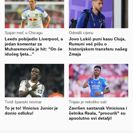
Sjajan meč u Chicagu
Odredili cijenu
Leeds pobijedio Liverpool, a
Jovo Lukić puni kasu Cluja,
jedan komentar za
Rumuni već pišu o
Muharemovića je hit: "On će
historijskom transferu našeg
idućeg ljeta..."
Zmaja
Tvrdi španski novinar
Trajao je nekoliko sati
To je to! Vinicius Junior je
Završen sastanak Viniciusa i
donio odluku!
čelnika Reala, "procurili" su
apsolutno svi detalji!