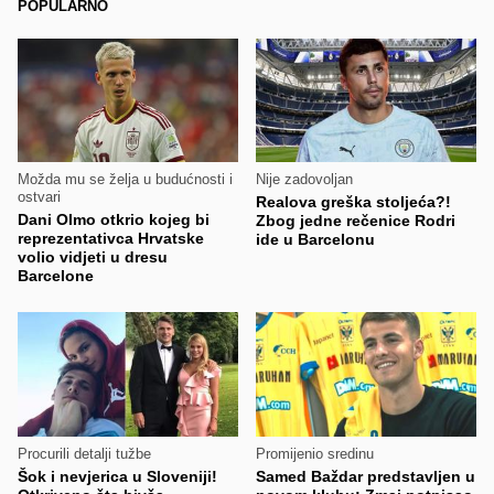
POPULARNO
Možda mu se želja u budućnosti i
Nije zadovoljan
ostvari
Realova greška stoljeća?!
Dani Olmo otkrio kojeg bi
Zbog jedne rečenice Rodri
reprezentativca Hrvatske
ide u Barcelonu
volio vidjeti u dresu
Barcelone
Procurili detalji tužbe
Promijenio sredinu
Šok i nevjerica u Sloveniji!
Samed Baždar predstavljen u