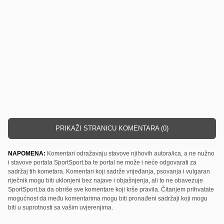
PRIKAŽI STRANICU KOMENTARA (0)
NAPOMENA:
Komentari odražavaju stavove njihovih autora/ica, a ne nužno
i stavove portala SportSport.ba te portal ne može i neće odgovarati za
sadržaj tih kometara. Komentari koji sadrže vrijeđanja, psovanja i vulgaran
riječnik mogu biti uklonjeni bez najave i objašnjenja, ali to ne obavezuje
SportSport.ba da obriše sve komentare koji krše pravila. Čitanjem prihvatate
mogućnost da među komentarima mogu biti pronađeni sadržaji koji mogu
biti u suprotnosti sa vašim uvjerenjima.