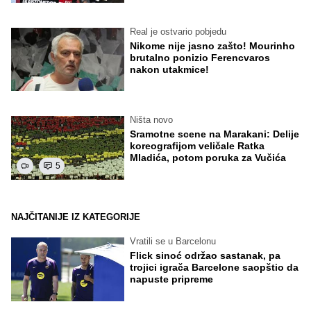
Real je ostvario pobjedu
Nikome nije jasno zašto! Mourinho
brutalno ponizio Ferencvaros
nakon utakmice!
Ništa novo
Sramotne scene na Marakani: Delije
koreografijom veličale Ratka
Mladića, potom poruka za Vučića
5
NAJČITANIJE IZ KATEGORIJE
Vratili se u Barcelonu
Flick sinoć održao sastanak, pa
trojici igrača Barcelone saopštio da
napuste pripreme