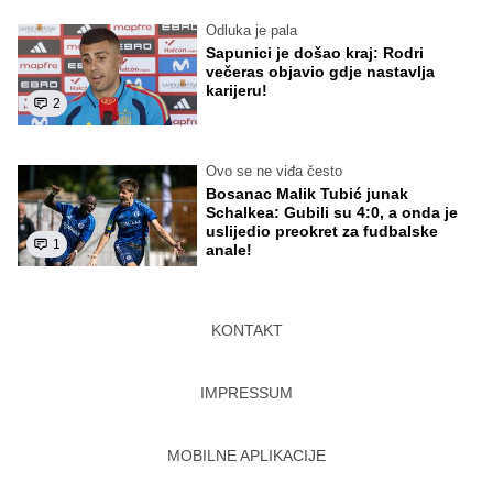
Odluka je pala
Sapunici je došao kraj: Rodri
večeras objavio gdje nastavlja
karijeru!
2
Ovo se ne viđa često
Bosanac Malik Tubić junak
Schalkea: Gubili su 4:0, a onda je
uslijedio preokret za fudbalske
1
anale!
KONTAKT
IMPRESSUM
MOBILNE APLIKACIJE