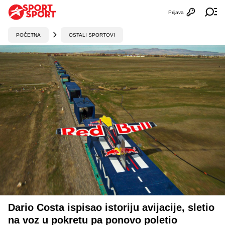
Prijava
Otvori profi
Ot
POČETNA
OSTALI SPORTOVI
Dario Costa ispisao istoriju avijacije, sletio
na voz u pokretu pa ponovo poletio