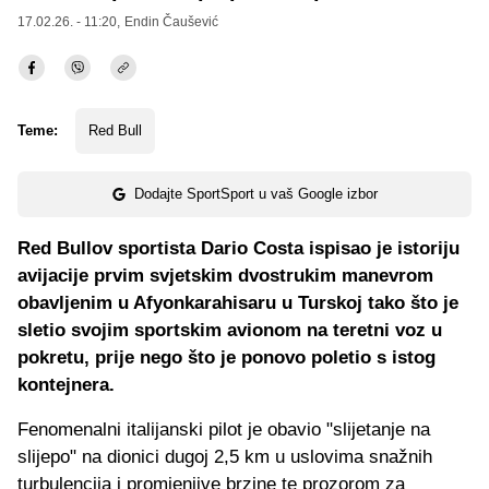
17.02.26. - 11:20,
Endin Čaušević
Teme:
Red Bull
Dodajte SportSport u vaš Google izbor
Red Bullov sportista Dario Costa ispisao je istoriju
avijacije prvim svjetskim dvostrukim manevrom
obavljenim u Afyonkarahisaru u Turskoj tako što je
sletio svojim sportskim avionom na teretni voz u
pokretu, prije nego što je ponovo poletio s istog
kontejnera.
Fenomenalni italijanski pilot je obavio "slijetanje na
slijepo" na dionici dugoj 2,5 km u uslovima snažnih
turbulencija i promjenjive brzine te prozorom za