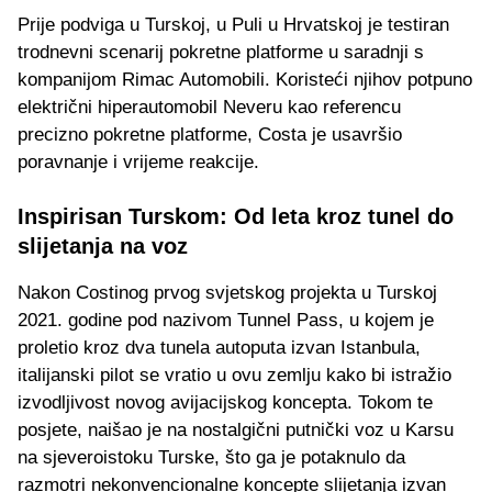
Prije podviga u Turskoj, u Puli u Hrvatskoj je testiran
trodnevni scenarij pokretne platforme u saradnji s
kompanijom Rimac Automobili. Koristeći njihov potpuno
električni hiperautomobil Neveru kao referencu
precizno pokretne platforme, Costa je usavršio
poravnanje i vrijeme reakcije.
Inspirisan Turskom: Od leta kroz tunel do
slijetanja na voz
Nakon Costinog prvog svjetskog projekta u Turskoj
2021. godine pod nazivom Tunnel Pass, u kojem je
proletio kroz dva tunela autoputa izvan Istanbula,
italijanski pilot se vratio u ovu zemlju kako bi istražio
izvodljivost novog avijacijskog koncepta. Tokom te
posjete, naišao je na nostalgični putnički voz u Karsu
na sjeveroistoku Turske, što ga je potaknulo da
razmotri nekonvencionalne koncepte slijetanja izvan