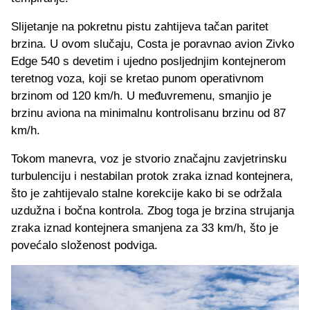
Slijetanje na pokretnu pistu zahtijeva tačan paritet
brzina. U ovom slučaju, Costa je poravnao avion Zivko
Edge 540 s devetim i ujedno posljednjim kontejnerom
teretnog voza, koji se kretao punom operativnom
brzinom od 120 km/h. U međuvremenu, smanjio je
brzinu aviona na minimalnu kontrolisanu brzinu od 87
km/h.
Tokom manevra, voz je stvorio značajnu zavjetrinsku
turbulenciju i nestabilan protok zraka iznad kontejnera,
što je zahtijevalo stalne korekcije kako bi se održala
uzdužna i bočna kontrola. Zbog toga je brzina strujanja
zraka iznad kontejnera smanjena za 33 km/h, što je
povećalo složenost podviga.