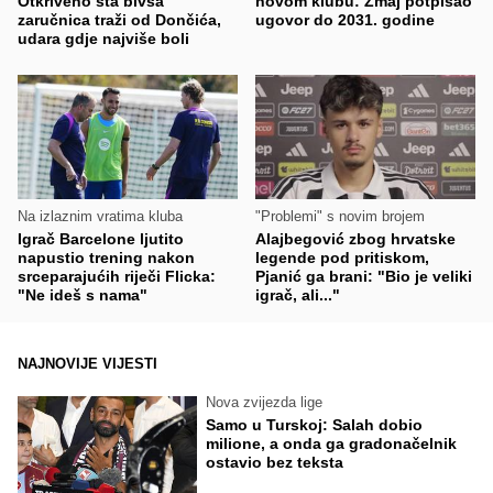
Otkriveno šta bivša
novom klubu: Zmaj potpisao
zaručnica traži od Dončića,
ugovor do 2031. godine
udara gdje najviše boli
Na izlaznim vratima kluba
"Problemi" s novim brojem
Igrač Barcelone ljutito
Alajbegović zbog hrvatske
napustio trening nakon
legende pod pritiskom,
srceparajućih riječi Flicka:
Pjanić ga brani: "Bio je veliki
"Ne ideš s nama"
igrač, ali..."
NAJNOVIJE VIJESTI
Nova zvijezda lige
Samo u Turskoj: Salah dobio
milione, a onda ga gradonačelnik
ostavio bez teksta