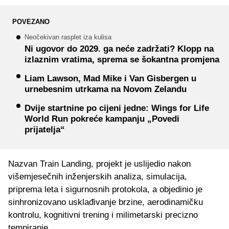
POVEZANO
Neočekivan rasplet iza kulisa
Ni ugovor do 2029. ga neće zadržati? Klopp na
izlaznim vratima, sprema se šokantna promjena
Liam Lawson, Mad Mike i Van Gisbergen u
urnebesnim utrkama na Novom Zelandu
Dvije startnine po cijeni jedne: Wings for Life
World Run pokreće kampanju „Povedi
prijatelja“
Nazvan Train Landing, projekt je uslijedio nakon
višemjesečnih inženjerskih analiza, simulacija,
priprema leta i sigurnosnih protokola, a objedinio je
sinhronizovano usklađivanje brzine, aerodinamičku
kontrolu, kognitivni trening i milimetarski precizno
tempiranje.