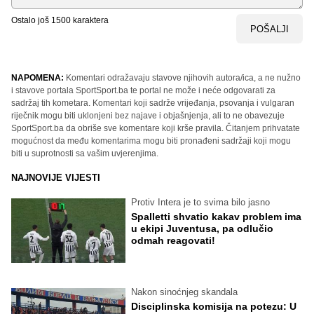
Ostalo još
1500
karaktera
POŠALJI
NAPOMENA:
Komentari odražavaju stavove njihovih autora/ica, a ne nužno
i stavove portala SportSport.ba te portal ne može i neće odgovarati za
sadržaj tih kometara. Komentari koji sadrže vrijeđanja, psovanja i vulgaran
riječnik mogu biti uklonjeni bez najave i objašnjenja, ali to ne obavezuje
SportSport.ba da obriše sve komentare koji krše pravila. Čitanjem prihvatate
mogućnost da među komentarima mogu biti pronađeni sadržaji koji mogu
biti u suprotnosti sa vašim uvjerenjima.
NAJNOVIJE VIJESTI
Protiv Intera je to svima bilo jasno
Spalletti shvatio kakav problem ima
u ekipi Juventusa, pa odlučio
odmah reagovati!
Nakon sinoćnjeg skandala
Disciplinska komisija na potezu: U