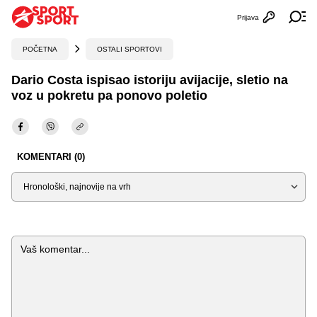
Prijava
Otvori profi
Ot
POČETNA
OSTALI SPORTOVI
Dario Costa ispisao istoriju avijacije, sletio na
voz u pokretu pa ponovo poletio
KOMENTARI (0)
Sortiraj
Komentar