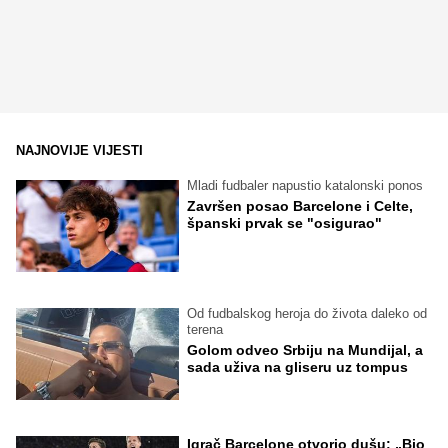
NAJNOVIJE VIJESTI
Mladi fudbaler napustio katalonski ponos
Završen posao Barcelone i Celte,
španski prvak se "osigurao"
Od fudbalskog heroja do života daleko od
terena
Golom odveo Srbiju na Mundijal, a
sada uživa na gliseru uz tompus
Igrač Barcelone otvorio dušu: „Bio