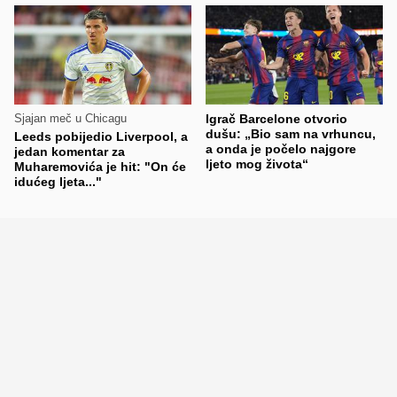
Sjajan meč u Chicagu
Igrač Barcelone otvorio
dušu: „Bio sam na vrhuncu,
Leeds pobijedio Liverpool, a
a onda je počelo najgore
jedan komentar za
ljeto mog života“
Muharemovića je hit: "On će
idućeg ljeta..."