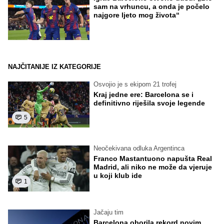
sam na vrhuncu, a onda je počelo
najgore ljeto mog života“
NAJČITANIJE IZ KATEGORIJE
Osvojio je s ekipom 21 trofej
Kraj jedne ere: Barcelona se i
definitivno riješila svoje legende
5
Neočekivana odluka Argentinca
Franco Mastantuono napušta Real
Madrid, ali niko ne može da vjeruje
u koji klub ide
1
Jačaju tim
Barcelona oborila rekord novim