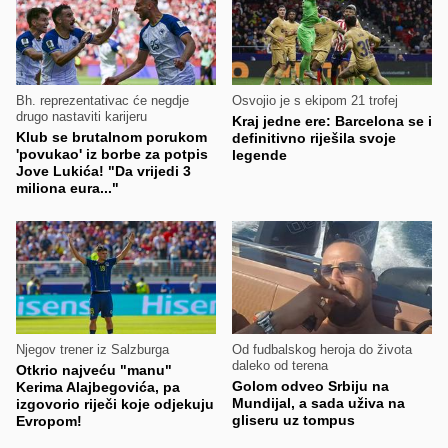
Bh. reprezentativac će negdje
Osvojio je s ekipom 21 trofej
drugo nastaviti karijeru
Kraj jedne ere: Barcelona se i
Klub se brutalnom porukom
definitivno riješila svoje
'povukao' iz borbe za potpis
legende
Jove Lukića! "Da vrijedi 3
miliona eura..."
Njegov trener iz Salzburga
Od fudbalskog heroja do života
daleko od terena
Otkrio najveću "manu"
Golom odveo Srbiju na
Kerima Alajbegovića, pa
Mundijal, a sada uživa na
izgovorio riječi koje odjekuju
gliseru uz tompus
Evropom!