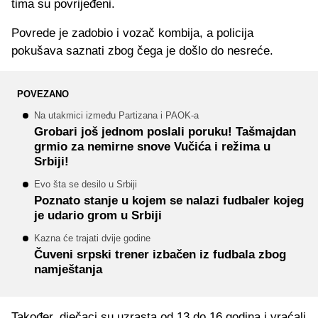
tima su povrijeđeni.
Povrede je zadobio i vozač kombija, a policija
pokušava saznati zbog čega je došlo do nesreće.
POVEZANO
Na utakmici između Partizana i PAOK-a
Grobari još jednom poslali poruku! Tašmajdan
grmio za nemirne snove Vučića i režima u
Srbiji!
Evo šta se desilo u Srbiji
Poznato stanje u kojem se nalazi fudbaler kojeg
je udario grom u Srbiji
Kazna će trajati dvije godine
Čuveni srpski trener izbačen iz fudbala zbog
namještanja
Također, dječaci su uzrasta od 13 do 16 godina i vraćali