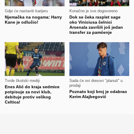
Gdje će nastaviti karijeru
Konačno je sve dogovoreno
Njemačka na nogama: Harry
Dok se čeka rasplet sage
Kane je odlučio!
oko Viniciusa čelnici
Arsenala završili još jedan
transfer za pamćenje
Tvrde škotski mediji
Sada će ovi dresovi "planuti" u
prodaji
Enes Alić do kraja sedmice
Poznato koji broj je odabrao
potpisuje za novi klub,
Kerim Alajbegović
debituje protiv velikog
Celtica!