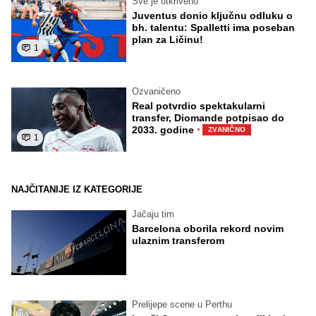
Sve je otkriveno
Juventus donio ključnu odluku o
bh. talentu: Spalletti ima poseban
plan za Ličinu!
1
Ozvaničeno
Real potvrdio spektakularni
transfer, Diomande potpisao do
·
2033. godine
ZVANIČNO
1
NAJČITANIJE IZ KATEGORIJE
Jačaju tim
Barcelona oborila rekord novim
ulaznim transferom
Prelijepe scene u Perthu