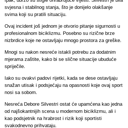
Ipak, ubrzo su stigle ohrabrujuće vijesti. Silvestri je bila
svjesna i stabilnog stanja, što je donijelo olakšanje
svima koji su pratili situaciju.
Ovaj incident još jednom je otvorio pitanje sigurnosti u
profesionalnom biciklizmu. Posebno su rizične brze
nizbrdice koje ne ostavljaju mnogo prostora za greške.
Mnogi su nakon nesreće istakli potrebu za dodatnim
mjerama zaštite, kako bi se slične situacije ubuduće
spriječile.
Iako su ovakvi padovi rijetki, kada se dese ostavljaju
snažan utisak i podsjećaju na opasnosti koje ovaj sport
nosi sa sobom.
Nesreća Debore Silvestri ostat će upamćena kao jedna
od najšokantnijih scena u modernom biciklizmu, ali i
kao podsjetnik na hrabrost i rizik koji sportisti
svakodnevno prihvataju.