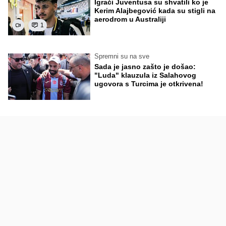
Igrači Juventusa su shvatili ko je
Kerim Alajbegović kada su stigli na
aerodrom u Australiji
1
Spremni su na sve
Sada je jasno zašto je došao:
"Luda" klauzula iz Salahovog
ugovora s Turcima je otkrivena!