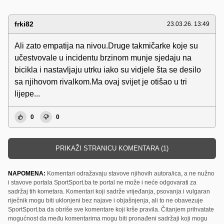
frki82
23.03.26. 13:49
Ali zato empatija na nivou.Druge takmičarke koje su
učestvovale u incidentu brzinom munje sjedaju na
bicikla i nastavljaju utrku iako su vidjele šta se desilo
sa njihovom rivalkom.Ma ovaj svijet je otišao u tri
lijepe...
0
0
PRIKAŽI STRANICU KOMENTARA (1)
NAPOMENA:
Komentari odražavaju stavove njihovih autora/ica, a ne nužno
i stavove portala SportSport.ba te portal ne može i neće odgovarati za
sadržaj tih kometara. Komentari koji sadrže vrijeđanja, psovanja i vulgaran
riječnik mogu biti uklonjeni bez najave i objašnjenja, ali to ne obavezuje
SportSport.ba da obriše sve komentare koji krše pravila. Čitanjem prihvatate
mogućnost da među komentarima mogu biti pronađeni sadržaji koji mogu