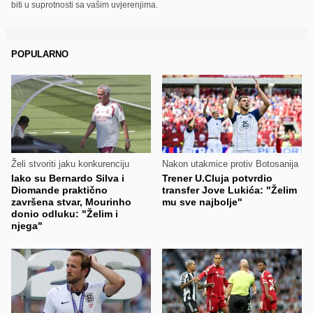
biti u suprotnosti sa vašim uvjerenjima.
POPULARNO
Želi stvoriti jaku konkurenciju
Nakon utakmice protiv Botosanija
Iako su Bernardo Silva i
Trener U.Cluja potvrdio
Diomande praktično
transfer Jove Lukića: "Želim
završena stvar, Mourinho
mu sve najbolje"
donio odluku: "Želim i
njega"