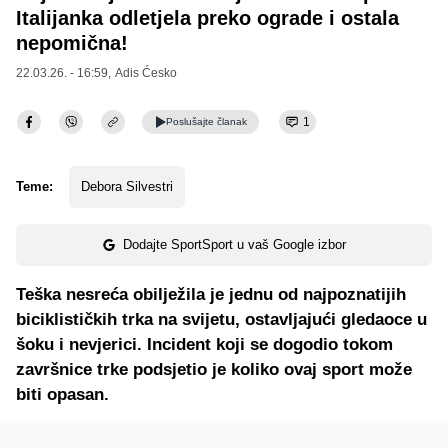
Italijanka odletjela preko ograde i ostala
nepomična!
22.03.26. - 16:59,
Adis Ćesko
1
Poslušajte
članak
Teme:
Debora Silvestri
Dodajte SportSport u vaš Google izbor
Teška nesreća obilježila je jednu od najpoznatijih
biciklističkih trka na svijetu, ostavljajući gledaoce u
šoku i nevjerici. Incident koji se dogodio tokom
završnice trke podsjetio je koliko ovaj sport može
biti opasan.