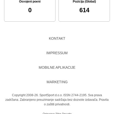
Osvojeni poeni
Pozicija (Global)
0
614
KONTAKT
IMPRESSUM
MOBILNE APLIKACIJE
MARKETING
Copyright 2008-26. SportSport d.o.o. ISSN 2744-2195. Sva prava
zadržana. Zabranjeno preuzimanje sadržaja bez dozvole izdavača.
Pravila
o zaštiti privatnosti.
Osigurava
Sikra Security