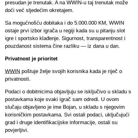
presudan je trenutak. A na WWIN-u taj trenutak može
doći već sljedećim okretajem.
Sa mogućnošću dobitaka i do 5.000.000 KM, WWIN
ostaje prvi izbor igrača u regiji kada su u pitanju slot
igre i sportsko klađenje. Sigurnost, transparentnost i
pouzdanost sistema čine razliku — iz dana u dan.
Privatnost je prioritet
WWIN
poštuje želje svojih korisnika kada je riječ o
privatnosti.
Podaci o dobitnicima objavljuju se isključivo u skladu s
postavkama koje svaki igrač sam odredi. U ovom
slučaju objavljeno je ime Bojan, u skladu s njegovim
korisničkim postavkama. Svi ostali podaci, uključujući
grad i druge identifikacijske informacije, ostali su
povjerljivi.