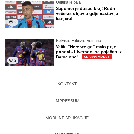
Odluka je pala
Sapunici je došao kraj: Rodri
večeras objavio gdje nastavlja
karijeru!
2
Potvrdio Fabrizio Romano
Veliki "Here we go" malo prije
ponoći - Liverpool se pojačao iz
·
Barcelone!
UDARNA VIJEST
2
KONTAKT
IMPRESSUM
MOBILNE APLIKACIJE