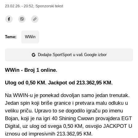
23.02.26. - 20:52,
Sponzorski tekst
Teme:
WWin
Dodajte SportSport u vaš Google izbor
WWin - Broj 1 online.
Ulog od 0,50 KM. Jackpot od 213.362,95 KM.
Na WWIN-u je ponekad dovoljan samo jedan trenutak.
Jedan spin koji briše granice i pretvara malu odluku u
veliku priču. Upravo to se dogodilo igraču po imenu
Bojan, koji je na igri 40 Shining Cwown provajdera EGT
Digital, uz ulog od svega 0,50 KM, osvojio JACKPOT U
iznosu od impresivnih 213.362,95 KM.