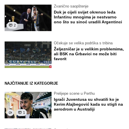
Zvanično saopštenje
Dok je cijeli svijet okrenuo leđa
Infantinu mnogima je nestvarno
ono što su sinoć uradili Argentinci
2
Očekuje se velika podrška s tribina
Željezničar je u velikim problemima,
ali BSK na Grbavici ne može biti
favorit
NAJČITANIJE IZ KATEGORIJE
Prelijepe scene u Perthu
Igrači Juventusa su shvatili ko je
Kerim Alajbegović kada su stigli na
aerodrom u Australiji
1