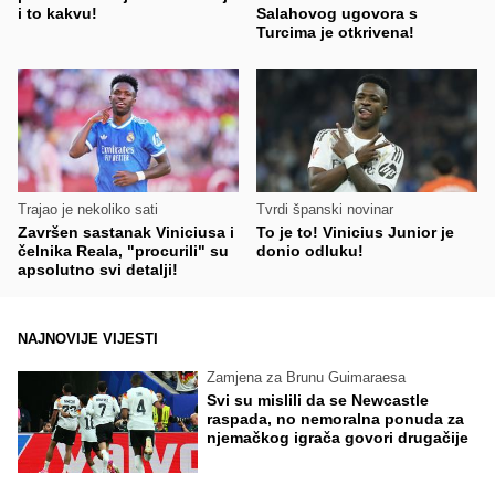
i to kakvu!
Salahovog ugovora s
Turcima je otkrivena!
Trajao je nekoliko sati
Tvrdi španski novinar
Završen sastanak Viniciusa i
To je to! Vinicius Junior je
čelnika Reala, "procurili" su
donio odluku!
apsolutno svi detalji!
NAJNOVIJE VIJESTI
Zamjena za Brunu Guimaraesa
Svi su mislili da se Newcastle
raspada, no nemoralna ponuda za
njemačkog igrača govori drugačije