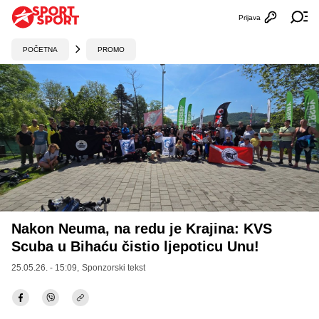
Prijava
Otvori profi
Ot
POČETNA
PROMO
Nakon Neuma, na redu je Krajina: KVS
Scuba u Bihaću čistio ljepoticu Unu!
25.05.26. - 15:09,
Sponzorski tekst