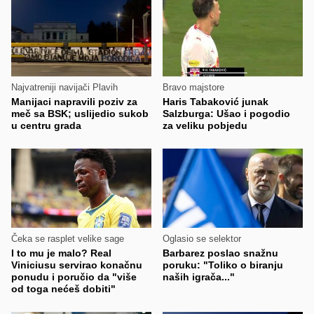
Najvatreniji navijači Plavih
Bravo majstore
Manijaci napravili poziv za
Haris Tabaković junak
meč sa BSK; uslijedio sukob
Salzburga: Ušao i pogodio
u centru grada
za veliku pobjedu
Čeka se rasplet velike sage
Oglasio se selektor
I to mu je malo? Real
Barbarez poslao snažnu
Viniciusu servirao konačnu
poruku: "Toliko o biranju
ponudu i poručio da "više
naših igrača..."
od toga nećeš dobiti"