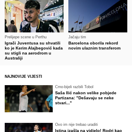
Prelijepe scene u Perthu
Jačaju tim
Igrači Juventusa su shvatili
Barcelona oborila rekord
ko je Kerim Alajbegović kada
novim ulaznim transferom
su stigli na aerodrom u
Australiji
NAJNOVIJE VIJESTI
Crno-bijeli razbili Tobol
Saša Ilić nakon velike pobjede
Partizana: "Dešavaju se neke
stvari..."
Ovo im nije trebao uraditi
Istina izašla na vidjelo! Rodri kao