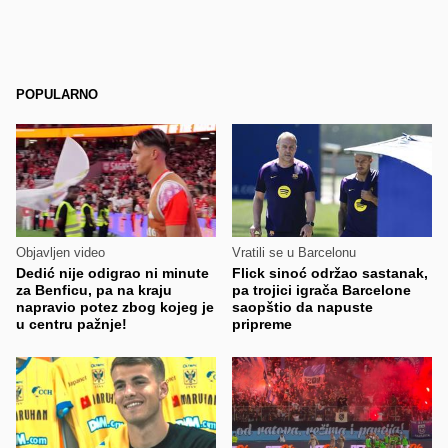
POPULARNO
Objavljen video
Vratili se u Barcelonu
Dedić nije odigrao ni minute
Flick sinoć održao sastanak,
za Benficu, pa na kraju
pa trojici igrača Barcelone
napravio potez zbog kojeg je
saopštio da napuste
u centru pažnje!
pripreme