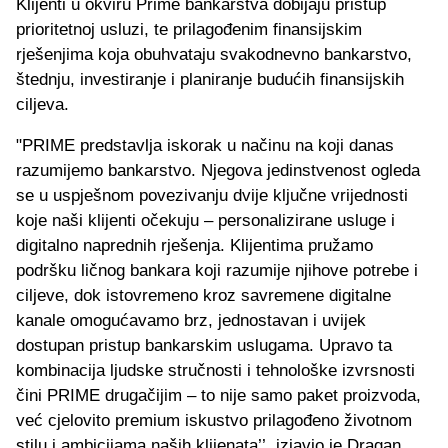
Klijenti u okviru Prime bankarstva dobijaju pristup
prioritetnoj usluzi, te prilagođenim finansijskim
rješenjima koja obuhvataju svakodnevno bankarstvo,
štednju, investiranje i planiranje budućih finansijskih
ciljeva.
"PRIME predstavlja iskorak u načinu na koji danas
razumijemo bankarstvo. Njegova jedinstvenost ogleda
se u uspješnom povezivanju dvije ključne vrijednosti
koje naši klijenti očekuju – personalizirane usluge i
digitalno naprednih rješenja. Klijentima pružamo
podršku ličnog bankara koji razumije njihove potrebe i
ciljeve, dok istovremeno kroz savremene digitalne
kanale omogućavamo brz, jednostavan i uvijek
dostupan pristup bankarskim uslugama. Upravo ta
kombinacija ljudske stručnosti i tehnološke izvrsnosti
čini PRIME drugačijim – to nije samo paket proizvoda,
već cjelovito premium iskustvo prilagođeno životnom
stilu i ambicijama naših klijenata’’, izjavio je Dragan