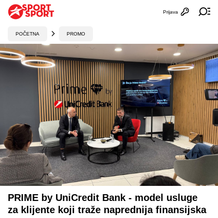
Prijava
Otvori profi
Ot
POČETNA
PROMO
PRIME by UniCredit Bank - model usluge
za klijente koji traže naprednija finansijska