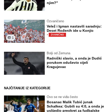
njim?"
Ozvaničeno
Velež i Igman nastavili saradnju:
Deset Rođenih ide u Konjic
·
ZVANIČNO
1
Bolji od Zemuna
Radnički slavio, a onda je Dudić
porukom oduševio cijeli
Kragujevac
NAJČITANIJE IZ KATEGORIJE
Ovo se ne viđa često
Bosanac Malik Tubić junak
Schalkea: Gubili su 4:0, a onda je
uslijedio preokret za fudbalske