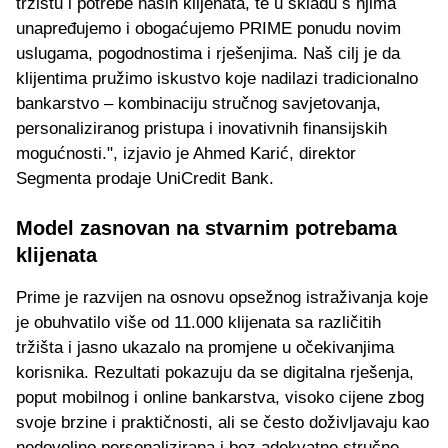
tržištu i potrebe naših klijenata, te u skladu s njima
unapređujemo i obogaćujemo PRIME ponudu novim
uslugama, pogodnostima i rješenjima. Naš cilj je da
klijentima pružimo iskustvo koje nadilazi tradicionalno
bankarstvo – kombinaciju stručnog savjetovanja,
personaliziranog pristupa i inovativnih finansijskih
mogućnosti.", izjavio je Ahmed Karić, direktor
Segmenta prodaje UniCredit Bank.
Model zasnovan na stvarnim potrebama
klijenata
Prime je razvijen na osnovu opsežnog istraživanja koje
je obuhvatilo više od 11.000 klijenata sa različitih
tržišta i jasno ukazalo na promjene u očekivanjima
korisnika. Rezultati pokazuju da se digitalna rješenja,
poput mobilnog i online bankarstva, visoko cijene zbog
svoje brzine i praktičnosti, ali se često doživljavaju kao
nedovoljno personalizirana i bez adekvatne stručne