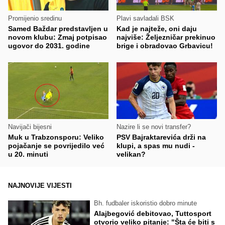
Promijenio sredinu
Plavi savladali BSK
Samed Baždar predstavljen u
Kad je najteže, oni daju
novom klubu: Zmaj potpisao
najviše: Željezničar prekinuo
ugovor do 2031. godine
brige i obradovao Grbavicu!
Navijači bijesni
Nazire li se novi transfer?
Muk u Trabzonsporu: Veliko
PSV Bajraktarevića drži na
pojačanje se povrijedilo već
klupi, a spas mu nudi -
u 20. minuti
velikan?
NAJNOVIJE VIJESTI
Bh. fudbaler iskoristio dobro minute
Alajbegović debitovao, Tuttosport
otvorio veliko pitanje: "Šta će biti s