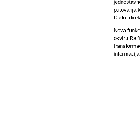
jednostavno
putovanja k
Dudo, dire
Nova funkc
okviru Raif
transformac
informacij