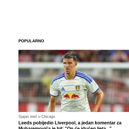
POPULARNO
Sjajan meč u Chicagu
Leeds pobijedio Liverpool, a jedan komentar za
Muharemovića je hit: "On će idućeg ljeta..."