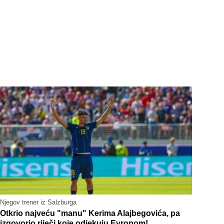
Njegov trener iz Salzburga
Otkrio najveću "manu" Kerima Alajbegovića, pa
izgovorio riječi koje odjekuju Evropom!