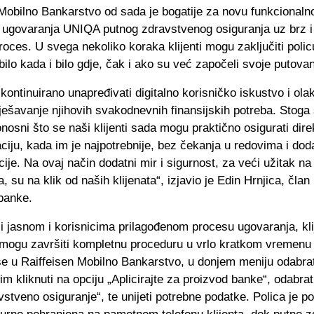
Mobilno Bankarstvo od sada je bogatije za novu funkcionaln
ugovaranja UNIQA putnog zdravstvenog osiguranja uz brz i
roces. U svega nekoliko koraka klijenti mogu zaključiti poli
bilo kada i bilo gdje, čak i ako su već započeli svoje putovan
e kontinuirano unapređivati digitalno korisničko iskustvo i ola
rješavanje njihovih svakodnevnih finansijskih potreba. Stog
osni što se naši klijenti sada mogu praktično osigurati dire
iju, kada im je najpotrebnije, bez čekanja u redovima i dod
je. Na ovaj način dodatni mir i sigurnost, za veći užitak na
, su na klik od naših klijenata“, izjavio je Edin Hrnjica, čla
 banke.
i jasnom i korisnicima prilagođenom procesu ugovaranja, kli
mogu završiti kompletnu proceduru u vrlo kratkom vremenu 
i se u Raiffeisen Mobilno Bankarstvo, u donjem meniju odabrat
atim kliknuti na opciju „Aplicirajte za proizvod banke“, odabr
stveno osiguranje“, te unijeti potrebne podatke. Polica je p