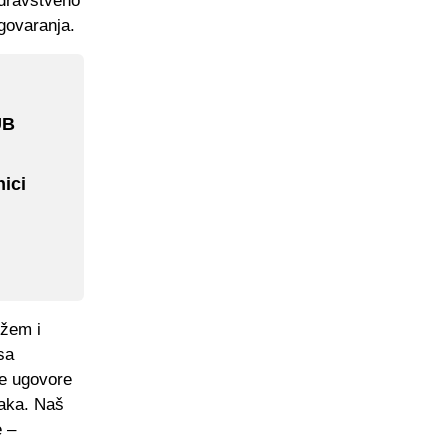
zdravstveno
govaranja.
UB
nici
ržem i
sa
je ugovore
raka. Naš
e –