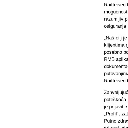
Raiffeisen 
mogućnost 
razumljiv p
osiguranja 
„Naš cilj j
klijentima 
posebno pon
RMB aplikac
dokumentaci
putovanjima
Raiffeisen
Zahvaljujuć
poteškoća 
je prijavit
„Profil“, z
Putno zdrav