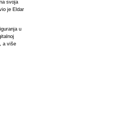
 na svoja
vio je Eldar
iguranja u
italnoj
, a više