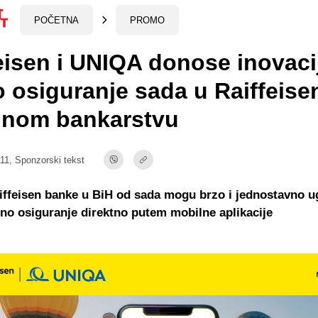
POČETNA
PROMO
eisen i UNIQA donose inovaci
 osiguranje sada u Raiffeise
lnom bankarstvu
:11,
Sponzorski tekst
aiffeisen banke u BiH od sada mogu brzo i jednostavno u
o osiguranje direktno putem mobilne aplikacije