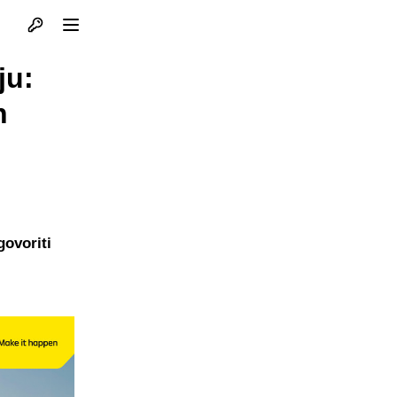
Otvori profil
Otvori meni
ju:
n
govoriti