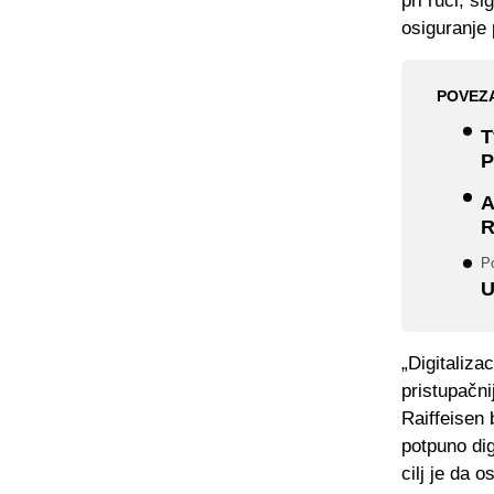
pri ruci, s
osiguranje
POVEZ
T
P
A
R
Po
U
„Digitaliza
pristupačn
Raiffeisen
potpuno di
cilj je da 