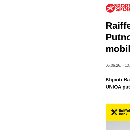
Raiff
Putno
mobi
05.06.26. - 10
Klijenti R
UNIQA putn