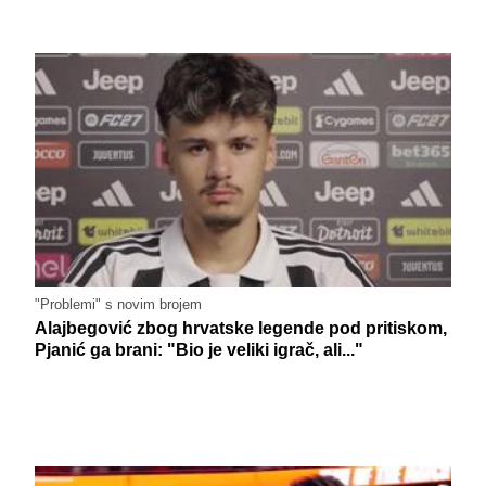
"Problemi" s novim brojem
Alajbegović zbog hrvatske legende pod pritiskom,
Pjanić ga brani: "Bio je veliki igrač, ali..."