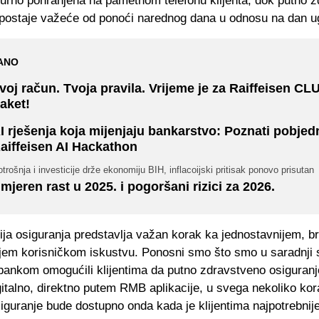
igurno pohranjena na pametnom telefonu klijenta, dok putno 
 postaje važeće od ponoći narednog dana u odnosu na dan u
ANO
voj račun. Tvoja pravila. Vrijeme je za Raiffeisen CL
aket!
I rješenja koja mijenjaju bankarstvo: Poznati pobjed
aiffeisen AI Hackathon
trošnja i investicije drže ekonomiju BIH, inflacoijski pritisak ponovo prisutan
mjeren rast u 2025. i pogoršani rizici za 2026.
cija osiguranja predstavlja važan korak ka jednostavnijem, b
ijem korisničkom iskustvu. Ponosni smo što smo u saradnji 
 bankom omogućili klijentima da putno zdravstveno osiguran
gitalno, direktno putem RMB aplikacije, u svega nekoliko ko
osiguranje bude dostupno onda kada je klijentima najpotrebnij