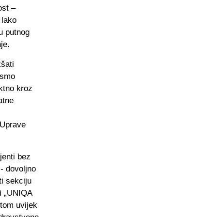
ost –
 lako
cu putnog
je.
kšati
a smo
ktno kroz
atne
n Uprave
jenti bez
- dovoljno
i sekciju
ati „UNIQA
otom uvijek