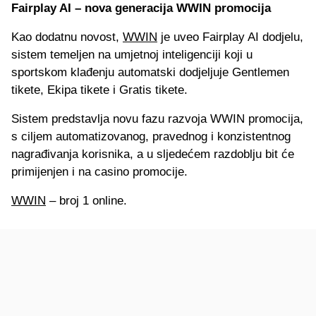
Fairplay AI – nova generacija WWIN promocija
Kao dodatnu novost,
WWIN
je uveo Fairplay AI dodjelu,
sistem temeljen na umjetnoj inteligenciji koji u
sportskom klađenju automatski dodjeljuje Gentlemen
tikete, Ekipa tikete i Gratis tikete.
Sistem predstavlja novu fazu razvoja WWIN promocija,
s ciljem automatizovanog, pravednog i konzistentnog
nagrađivanja korisnika, a u sljedećem razdoblju bit će
primijenjen i na casino promocije.
WWIN
– broj 1 online.