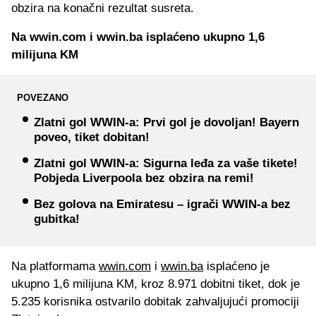
obzira na konačni rezultat susreta.
Na wwin.com i wwin.ba isplaćeno ukupno 1,6
milijuna KM
POVEZANO
Zlatni gol WWIN-a: Prvi gol je dovoljan! Bayern
poveo, tiket dobitan!
Zlatni gol WWIN-a: Sigurna leđa za vaše tikete!
Pobjeda Liverpoola bez obzira na remi!
Bez golova na Emiratesu – igrači WWIN-a bez
gubitka!
Na platformama
wwin.com
i
wwin.ba
isplaćeno je
ukupno 1,6 milijuna KM, kroz 8.971 dobitni tiket, dok je
5.235 korisnika ostvarilo dobitak zahvaljujući promociji