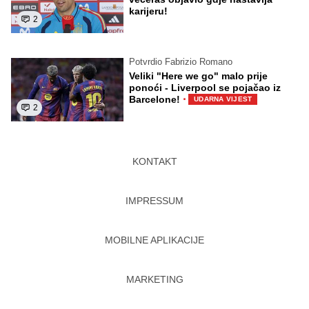
karijeru!
2
Potvrdio Fabrizio Romano
Veliki "Here we go" malo prije
ponoći - Liverpool se pojačao iz
·
Barcelone!
UDARNA VIJEST
2
KONTAKT
IMPRESSUM
MOBILNE APLIKACIJE
MARKETING