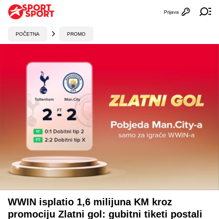
Prijava
Otvori profi
Ot
POČETNA
PROMO
WWIN isplatio 1,6 milijuna KM kroz
promociju Zlatni gol: gubitni tiketi postali