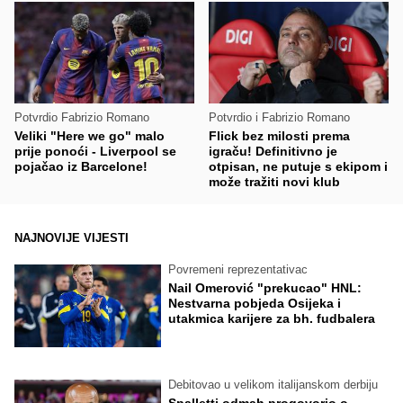
Potvrdio Fabrizio Romano
Potvrdio i Fabrizio Romano
Veliki "Here we go" malo
Flick bez milosti prema
prije ponoći - Liverpool se
igraču! Definitivno je
pojačao iz Barcelone!
otpisan, ne putuje s ekipom i
može tražiti novi klub
NAJNOVIJE VIJESTI
Povremeni reprezentativac
Nail Omerović "prekucao" HNL:
Nestvarna pobjeda Osijeka i
utakmica karijere za bh. fudbalera
Debitovao u velikom italijanskom derbiju
Spalletti odmah progovorio o