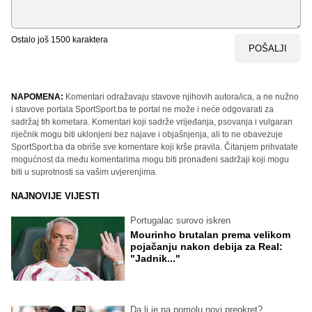
Ostalo još
1500
karaktera
POŠALJI
NAPOMENA:
Komentari odražavaju stavove njihovih autora/ica, a ne nužno
i stavove portala SportSport.ba te portal ne može i neće odgovarati za
sadržaj tih kometara. Komentari koji sadrže vrijeđanja, psovanja i vulgaran
riječnik mogu biti uklonjeni bez najave i objašnjenja, ali to ne obavezuje
SportSport.ba da obriše sve komentare koji krše pravila. Čitanjem prihvatate
mogućnost da među komentarima mogu biti pronađeni sadržaji koji mogu
biti u suprotnosti sa vašim uvjerenjima.
NAJNOVIJE VIJESTI
Portugalac surovo iskren
Mourinho brutalan prema velikom
pojačanju nakon debija za Real:
"Jadnik..."
Da li je na pomolu novi preokret?