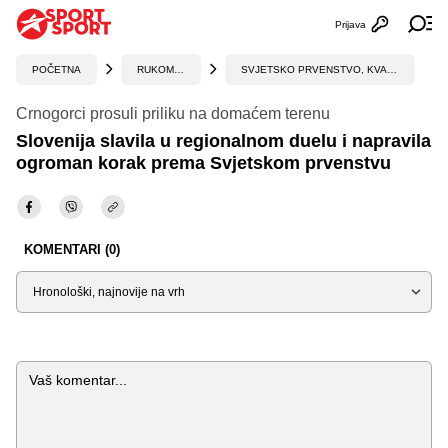
Prijava
Otvori profi
Ot
POČETNA
RUKOMET
SVJETSKO PRVENSTVO, KVALIFIKACIJE
Crnogorci prosuli priliku na domaćem terenu
Slovenija slavila u regionalnom duelu i napravila
ogroman korak prema Svjetskom prvenstvu
KOMENTARI (0)
Sortiraj
Komentar