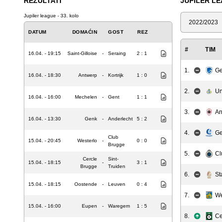
REZULTATI
JUPILER L
Jupiler league - 33. kolo
Sezona
DATUM
DOMAĆIN
GOST
REZ
#
TIM
16.04. - 19:15
Saint-Gilloise
-
Seraing
2 : 1
1.
G
16.04. - 18:30
Antwerp
-
Kortrijk
1 : 0
2.
Un
16.04. - 16:00
Mechelen
-
Gent
1 : 1
3.
An
16.04. - 13:30
Genk
-
Anderlecht
5 : 2
4.
Ge
Club
15.04. - 20:45
Westerlo
-
0 : 0
Brugge
5.
Cl
Cercle
Sint-
15.04. - 18:15
-
3 : 1
Brugge
Truiden
6.
St
15.04. - 18:15
Oostende
-
Leuven
0 : 4
7.
We
15.04. - 16:00
Eupen
-
Waregem
1 : 5
8.
Ce