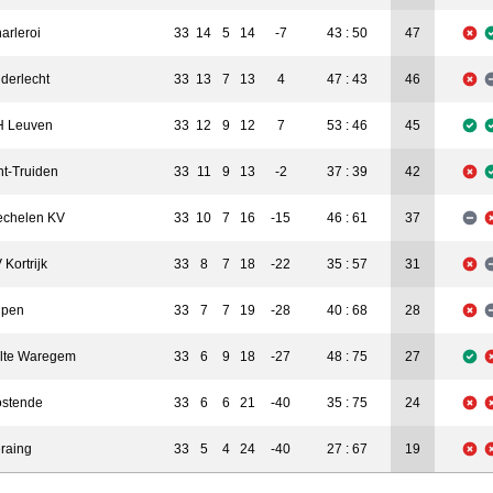
arleroi
33
14
5
14
-7
43 : 50
47
derlecht
33
13
7
13
4
47 : 43
46
 Leuven
33
12
9
12
7
53 : 46
45
nt-Truiden
33
11
9
13
-2
37 : 39
42
chelen KV
33
10
7
16
-15
46 : 61
37
 Kortrijk
33
8
7
18
-22
35 : 57
31
upen
33
7
7
19
-28
40 : 68
28
lte Waregem
33
6
9
18
-27
48 : 75
27
stende
33
6
6
21
-40
35 : 75
24
raing
33
5
4
24
-40
27 : 67
19