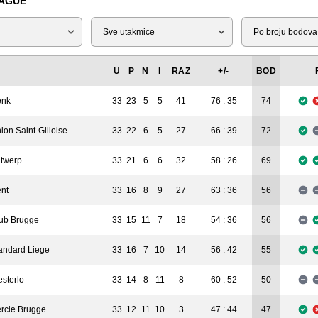
EAGUE
Tip
Liga
U
P
N
I
RAZ
+/-
BOD
enk
33
23
5
5
41
76 : 35
74
ion Saint-Gilloise
33
22
6
5
27
66 : 39
72
twerp
33
21
6
6
32
58 : 26
69
nt
33
16
8
9
27
63 : 36
56
ub Brugge
33
15
11
7
18
54 : 36
56
andard Liege
33
16
7
10
14
56 : 42
55
sterlo
33
14
8
11
8
60 : 52
50
rcle Brugge
33
12
11
10
3
47 : 44
47