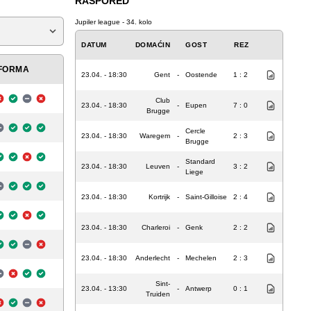
RASPORED
Jupiler league - 34. kolo
DATUM
DOMAĆIN
GOST
REZ
FORMA
23.04. - 18:30
Gent
-
Oostende
1 : 2
Club
23.04. - 18:30
-
Eupen
7 : 0
Brugge
Cercle
23.04. - 18:30
Waregem
-
2 : 3
Brugge
Standard
23.04. - 18:30
Leuven
-
3 : 2
Liege
23.04. - 18:30
Kortrijk
-
Saint-Gilloise
2 : 4
23.04. - 18:30
Charleroi
-
Genk
2 : 2
23.04. - 18:30
Anderlecht
-
Mechelen
2 : 3
Sint-
23.04. - 13:30
-
Antwerp
0 : 1
Truiden