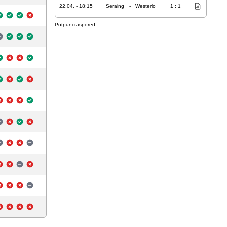
22.04. - 18:15
Seraing
-
Westerlo
1 : 1
Potpuni raspored