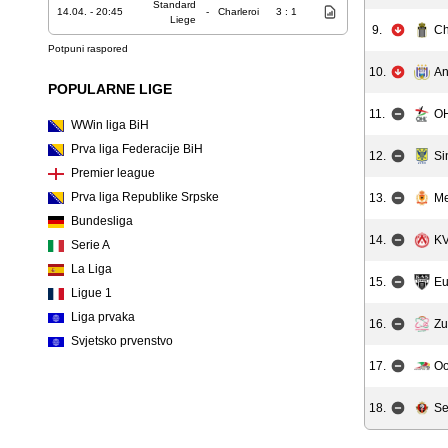
Standard
14.04. - 20:45
-
Charleroi
3 : 1
Liege
9.
Ch
Potpuni raspored
10.
An
POPULARNE LIGE
11.
OH
WWin liga BiH
Prva liga Federacije BiH
12.
Si
Premier league
Prva liga Republike Srpske
13.
Me
Bundesliga
14.
KV
Serie A
La Liga
15.
E
Ligue 1
Liga prvaka
16.
Zu
Svjetsko prvenstvo
17.
Oo
18.
Se