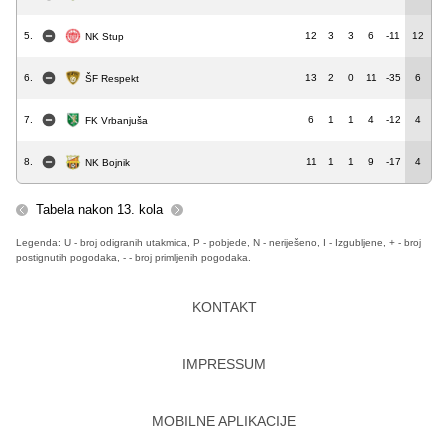
5.
12
3
3
6
-11
12
NK Stup
6.
13
2
0
11
-35
6
ŠF Respekt
7.
6
1
1
4
-12
4
FK Vrbanjuša
8.
11
1
1
9
-17
4
NK Bojnik
Tabela nakon 13. kola
Legenda: U - broj odigranih utakmica, P - pobjede, N - neriješeno, I - Izgubljene, + - broj
postignutih pogodaka, - - broj primljenih pogodaka.
KONTAKT
IMPRESSUM
MOBILNE APLIKACIJE