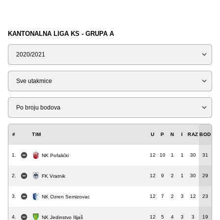
KANTONALNA LIGA KS - GRUPA A
Sezona
Tip
Liga
#
TIM
U
P
N
I
RAZ
BOD
1.
12
10
1
1
30
31
NK Pofalićki
2.
12
9
2
1
30
29
FK Vratnik
3.
12
7
2
3
12
23
NK Ozren Semizovac
4.
12
5
4
3
3
19
NK Jedinstvo Ilijaš