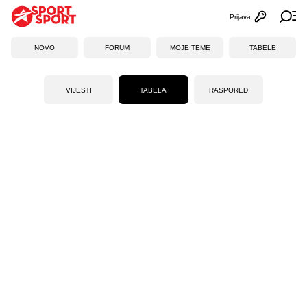
Prijava
Otvori profi
Ot
NOVO
FORUM
MOJE TEME
TABELE
VIJESTI
TABELA
RASPORED