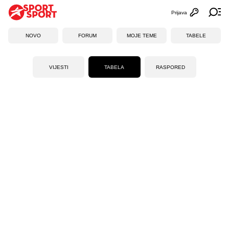
Prijava
Otvori profi
Ot
NOVO
FORUM
MOJE TEME
TABELE
VIJESTI
TABELA
RASPORED