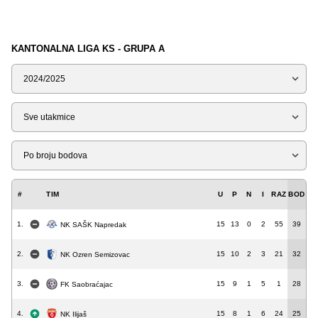
KANTONALNA LIGA KS - GRUPA A
Sezona
Tip
Liga
#
TIM
U
P
N
I
RAZ
BOD
1.
15
13
0
2
55
39
NK SAŠK Napredak
2.
15
10
2
3
21
32
NK Ozren Semizovac
3.
15
9
1
5
1
28
FK Saobraćajac
4.
15
8
1
6
24
25
NK Ilijaš