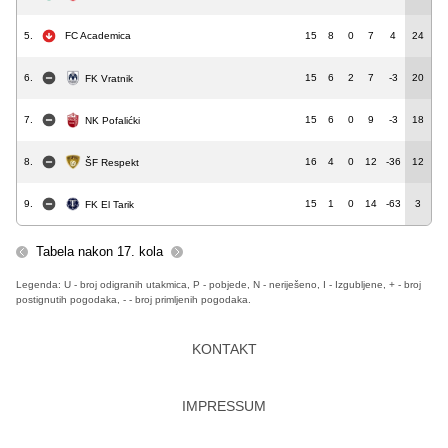
5.
FC Academica
15
8
0
7
4
24
6.
15
6
2
7
-3
20
FK Vratnik
7.
15
6
0
9
-3
18
NK Pofalićki
8.
16
4
0
12
-36
12
ŠF Respekt
9.
15
1
0
14
-63
3
FK El Tarik
Tabela nakon 17. kola
Legenda: U - broj odigranih utakmica, P - pobjede, N - neriješeno, I - Izgubljene, + - broj
postignutih pogodaka, - - broj primljenih pogodaka.
KONTAKT
IMPRESSUM