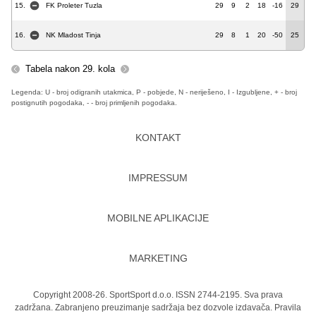
15.
FK Proleter Tuzla
29
9
2
18
-16
29
16.
NK Mladost Tinja
29
8
1
20
-50
25
Tabela nakon 29. kola
Legenda: U - broj odigranih utakmica, P - pobjede, N - neriješeno, I - Izgubljene, + - broj
postignutih pogodaka, - - broj primljenih pogodaka.
KONTAKT
IMPRESSUM
MOBILNE APLIKACIJE
MARKETING
Copyright 2008-26. SportSport d.o.o. ISSN 2744-2195. Sva prava
zadržana. Zabranjeno preuzimanje sadržaja bez dozvole izdavača.
Pravila