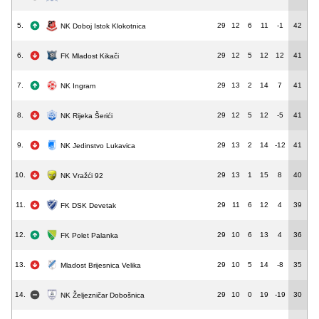
5.
29
12
6
11
-1
42
NK Doboj Istok Klokotnica
6.
29
12
5
12
12
41
FK Mladost Kikači
7.
29
13
2
14
7
41
NK Ingram
8.
29
12
5
12
-5
41
NK Rijeka Šerići
9.
29
13
2
14
-12
41
NK Jedinstvo Lukavica
10.
29
13
1
15
8
40
NK Vražći 92
11.
29
11
6
12
4
39
FK DSK Devetak
12.
29
10
6
13
4
36
FK Polet Palanka
13.
29
10
5
14
-8
35
Mladost Brijesnica Velika
14.
29
10
0
19
-19
30
NK Željezničar Dobošnica