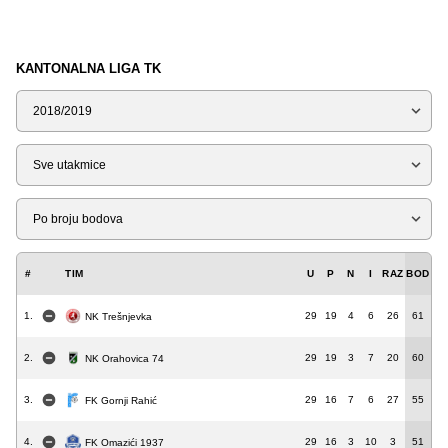
KANTONALNA LIGA TK
Sezona
Tip
Liga
#
TIM
U
P
N
I
RAZ
BOD
1.
29
19
4
6
26
61
NK Trešnjevka
2.
29
19
3
7
20
60
NK Orahovica 74
3.
29
16
7
6
27
55
FK Gornji Rahić
4.
29
16
3
10
3
51
FK Omazići 1937