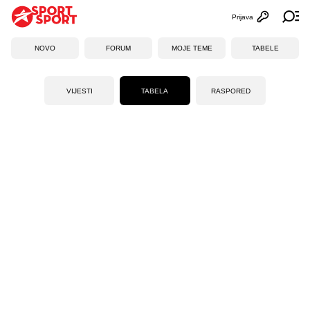
Prijava
Otvori profi
Ot
NOVO
FORUM
MOJE TEME
TABELE
VIJESTI
TABELA
RASPORED