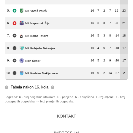
5.
16
7
2
7
12
23
NK Vareš Vareš
6.
16
6
3
7
-6
21
NK Napredak Šije
7.
16
5
3
8
-14
18
NK Borac Tetovo
8.
16
4
5
7
-18
17
NK Pobjeda Tešanjka
9.
16
5
2
9
-20
17
Novi Šeher
10.
16
0
2
14
-27
2
NK Proleter Makljenovac
Tabela nakon 16. kola
Legenda: U - broj odigranih utakmica, P - pobjede, N - neriješeno, I - Izgubljene, + - broj
postignutih pogodaka, - - broj primljenih pogodaka.
KONTAKT