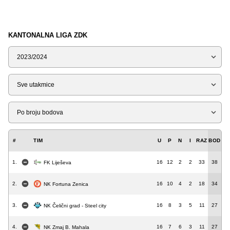
KANTONALNA LIGA ZDK
Sezona
Tip
Liga
#
TIM
U
P
N
I
RAZ
BOD
1.
16
12
2
2
33
38
FK Liješeva
2.
16
10
4
2
18
34
NK Fortuna Zenica
3.
16
8
3
5
11
27
NK Čelični grad - Steel city
4.
16
7
6
3
11
27
NK Zmaj B. Mahala