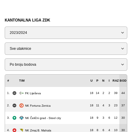
KANTONALNA LIGA ZDK
Sezona
Tip
Liga
#
TIM
U
P
N
I
RAZ
BOD
1.
18
14
2
2
39
44
FK Liješeva
2.
18
11
4
3
23
37
NK Fortuna Zenica
3.
18
9
3
6
12
30
NK Čelični grad - Steel city
4.
18
8
6
4
10
30
NK Zmaj B. Mahala