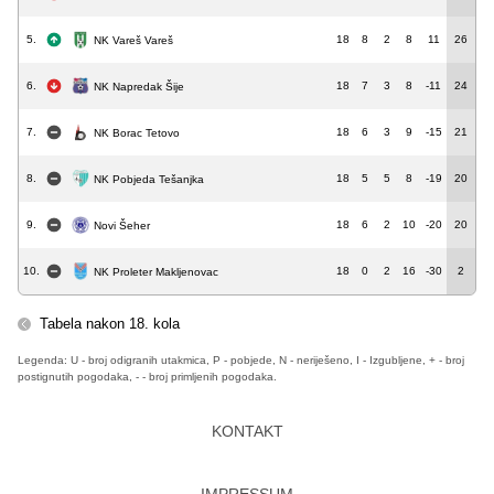
5.
18
8
2
8
11
26
NK Vareš Vareš
6.
18
7
3
8
-11
24
NK Napredak Šije
7.
18
6
3
9
-15
21
NK Borac Tetovo
8.
18
5
5
8
-19
20
NK Pobjeda Tešanjka
9.
18
6
2
10
-20
20
Novi Šeher
10.
18
0
2
16
-30
2
NK Proleter Makljenovac
Tabela nakon 18. kola
Legenda: U - broj odigranih utakmica, P - pobjede, N - neriješeno, I - Izgubljene, + - broj
postignutih pogodaka, - - broj primljenih pogodaka.
KONTAKT