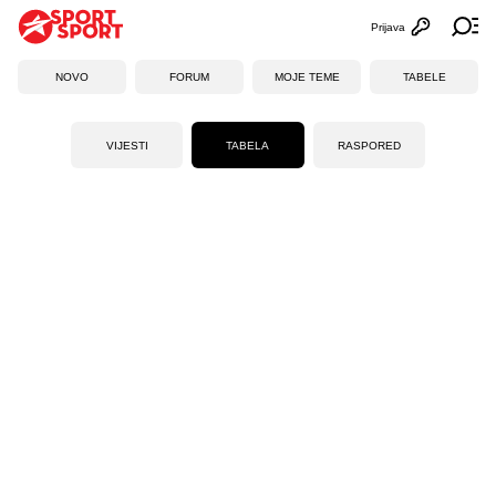
Prijava
Otvori profi
Ot
NOVO
FORUM
MOJE TEME
TABELE
VIJESTI
TABELA
RASPORED