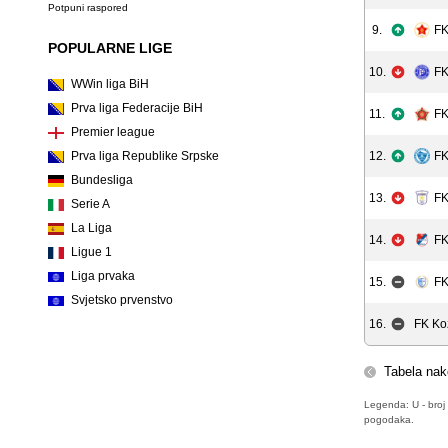
Potpuni raspored
9.
FK
POPULARNE LIGE
10.
FK
WWin liga BiH
Prva liga Federacije BiH
11.
FK
Premier league
Prva liga Republike Srpske
12.
FK
Bundesliga
13.
FK
Serie A
La Liga
14.
FK
Ligue 1
Liga prvaka
15.
FK
Svjetsko prvenstvo
16.
FK Ko
Tabela nak
Legenda: U - broj 
pogodaka.