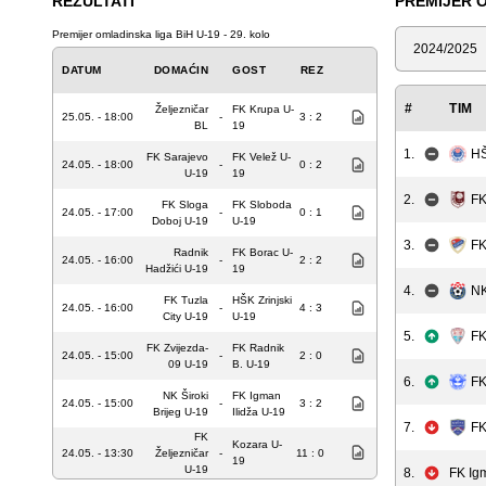
REZULTATI
PREMIJER O
Premijer omladinska liga BiH U-19 - 29. kolo
Sezona
DATUM
DOMAĆIN
GOST
REZ
#
TIM
Željezničar
FK Krupa U-
25.05. - 18:00
-
3 : 2
BL
19
1.
HŠ
FK Sarajevo
FK Velež U-
24.05. - 18:00
-
0 : 2
U-19
19
2.
FK
FK Sloga
FK Sloboda
24.05. - 17:00
-
0 : 1
Doboj U-19
U-19
3.
FK
Radnik
FK Borac U-
24.05. - 16:00
-
2 : 2
Hadžići U-19
19
4.
NK
FK Tuzla
HŠK Zrinjski
24.05. - 16:00
-
4 : 3
City U-19
U-19
5.
FK
FK Zvijezda-
FK Radnik
24.05. - 15:00
-
2 : 0
09 U-19
B. U-19
6.
FK
NK Široki
FK Igman
24.05. - 15:00
-
3 : 2
Brijeg U-19
Ilidža U-19
7.
FK
FK
Kozara U-
24.05. - 13:30
Željezničar
-
11 : 0
19
U-19
8.
FK Ig