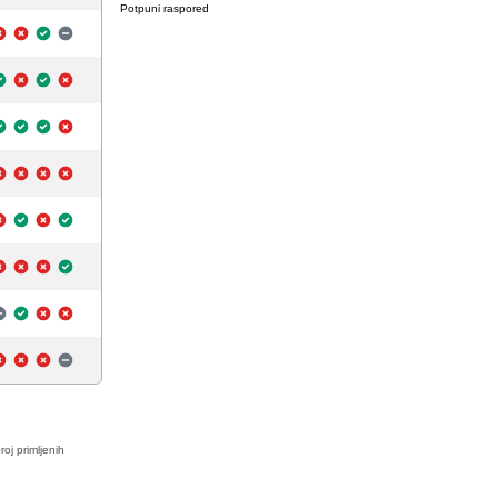
Potpuni raspored
roj primljenih