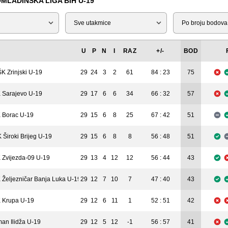
MLADINSKA LIGA BIH U-19
Tip
Liga
U
P
N
I
RAZ
+/-
BOD
K Zrinjski U-19
29
24
3
2
61
84 : 23
75
 Sarajevo U-19
29
17
6
6
34
66 : 32
57
 Borac U-19
29
15
6
8
25
67 : 42
51
 Široki Brijeg U-19
29
15
6
8
8
56 : 48
51
 Zvijezda-09 U-19
29
13
4
12
12
56 : 44
43
 Željezničar Banja Luka U-19
29
12
7
10
7
47 : 40
43
 Krupa U-19
29
12
6
11
1
52 : 51
42
man Ilidža U-19
29
12
5
12
-1
56 : 57
41