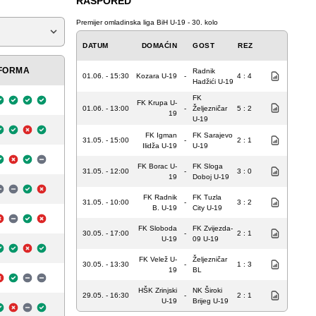
RASPORED
Premijer omladinska liga BiH U-19 - 30. kolo
DATUM
DOMAĆIN
GOST
REZ
FORMA
Radnik
01.06. - 15:30
Kozara U-19
-
4 : 4
Hadžići U-19
FK
FK Krupa U-
01.06. - 13:00
-
Željezničar
5 : 2
19
U-19
FK Igman
FK Sarajevo
31.05. - 15:00
-
2 : 1
Ilidža U-19
U-19
FK Borac U-
FK Sloga
31.05. - 12:00
-
3 : 0
19
Doboj U-19
FK Radnik
FK Tuzla
31.05. - 10:00
-
3 : 2
B. U-19
City U-19
FK Sloboda
FK Zvijezda-
30.05. - 17:00
-
2 : 1
U-19
09 U-19
FK Velež U-
Željezničar
30.05. - 13:30
-
1 : 3
19
BL
HŠK Zrinjski
NK Široki
29.05. - 16:30
-
2 : 1
U-19
Brijeg U-19