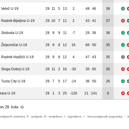
 Velež U-19
29
11
5
13
2
48 : 46
38
 Radnik Bijeljina U-19
29
10
7
12
2
43 : 41
37
 Sloboda U-19
29
9
9
11
-7
29 : 36
36
 Željezničar U-19
29
9
8
12
16
66 : 50
35
 Radnik Hadžići U-19
29
9
8
12
4
47 : 43
35
 Sloga Doboj U-19
29
11
2
16
-30
35 : 65
35
 Tuzla City U-19
29
7
5
17
-14
36 : 50
26
zara U-19
29
1
3
25
-120
21 : 141
6
on 29. kola
odigranih utakmica, P - pobjede, N - neriješeno, I - Izgubljene, + - broj postignutih pogodaka, - - b