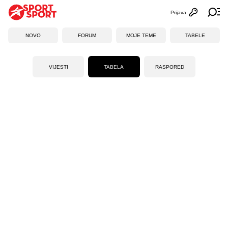
Prijava
Otvori profi
Ot
NOVO
FORUM
MOJE TEME
TABELE
VIJESTI
TABELA
RASPORED