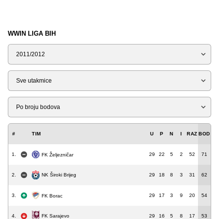
WWIN LIGA BIH
Sezona
Tip
Liga
#
TIM
U
P
N
I
RAZ
BOD
1.
29
22
5
2
52
71
FK Željezničar
2.
29
18
8
3
31
62
NK Široki Brijeg
3.
29
17
3
9
20
54
FK Borac
4.
29
16
5
8
17
53
FK Sarajevo