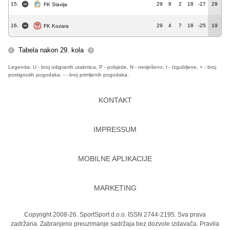
15.
29
9
2
18
-27
29
FK Slavija
16.
29
4
7
18
-25
19
FK Kozara
Tabela nakon 29. kola
Legenda: U - broj odigranih utakmica, P - pobjede, N - neriješeno, I - Izgubljene, + - broj
postignutih pogodaka, - - broj primljenih pogodaka.
KONTAKT
IMPRESSUM
MOBILNE APLIKACIJE
MARKETING
Copyright 2008-26. SportSport d.o.o. ISSN 2744-2195. Sva prava
zadržana. Zabranjeno preuzimanje sadržaja bez dozvole izdavača.
Pravila