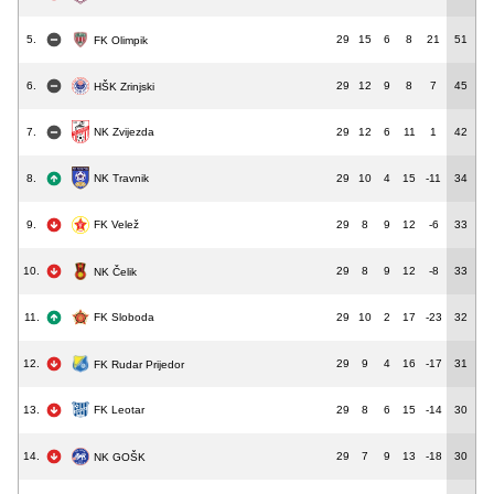
5.
29
15
6
8
21
51
FK Olimpik
6.
29
12
9
8
7
45
HŠK Zrinjski
7.
29
12
6
11
1
42
NK Zvijezda
8.
29
10
4
15
-11
34
NK Travnik
9.
29
8
9
12
-6
33
FK Velež
10.
29
8
9
12
-8
33
NK Čelik
11.
29
10
2
17
-23
32
FK Sloboda
12.
29
9
4
16
-17
31
FK Rudar Prijedor
13.
FK Leotar
29
8
6
15
-14
30
14.
29
7
9
13
-18
30
NK GOŠK