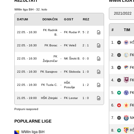
REZULTATI
WWIN LIGA 
WWin liga BiH - 32. kolo
Sezona
DATUM
DOMAĆIN
GOST
REZ
#
TIM
FK Radnik
22.05. - 16:30
-
FK Rudar P.
5 : 2
B.
1.
HŠ
22.05. - 16:30
FK Borac
-
FK Velež
2 : 1
2.
FK
FK
22.05. - 16:30
-
NK Široki B.
0 : 0
Željezničar
3.
FK
22.05. - 16:30
FK Sarajevo
-
FK Sloboda
1 : 0
FK
4.
HŠK
22.05. - 16:30
FK Tuzla C.
-
1 : 2
Posušje
5.
FK
21.05. - 19:00
HŠK Zrinjski
-
FK Leotar
1 : 0
6.
FK
Potpuni raspored
7.
NK
POPULARNE LIGE
HŠ
8.
WWin liga BiH