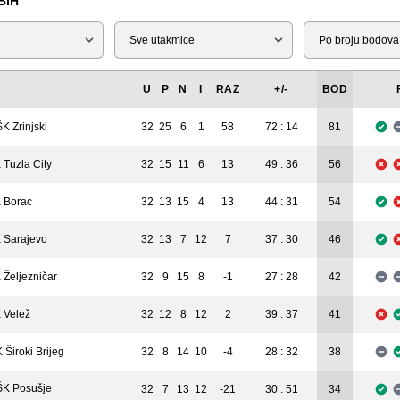
BIH
Tip
Liga
U
P
N
I
RAZ
+/-
BOD
K Zrinjski
32
25
6
1
58
72 : 14
81
 Tuzla City
32
15
11
6
13
49 : 36
56
 Borac
32
13
15
4
13
44 : 31
54
 Sarajevo
32
13
7
12
7
37 : 30
46
 Željezničar
32
9
15
8
-1
27 : 28
42
 Velež
32
12
8
12
2
39 : 37
41
 Široki Brijeg
32
8
14
10
-4
28 : 32
38
K Posušje
32
7
13
12
-21
30 : 51
34