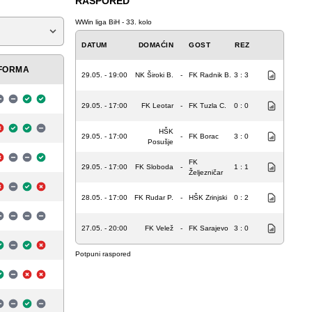
RASPORED
WWin liga BiH - 33. kolo
DATUM
DOMAĆIN
GOST
REZ
FORMA
29.05. - 19:00
NK Široki B.
-
FK Radnik B.
3 : 3
29.05. - 17:00
FK Leotar
-
FK Tuzla C.
0 : 0
HŠK
29.05. - 17:00
-
FK Borac
3 : 0
Posušje
FK
29.05. - 17:00
FK Sloboda
-
1 : 1
Željezničar
28.05. - 17:00
FK Rudar P.
-
HŠK Zrinjski
0 : 2
27.05. - 20:00
FK Velež
-
FK Sarajevo
3 : 0
Potpuni raspored