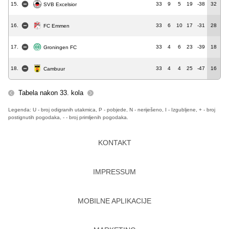
15.
33
9
5
19
-38
32
SVB Excelsior
16.
33
6
10
17
-31
28
FC Emmen
17.
33
4
6
23
-39
18
Groningen FC
18.
33
4
4
25
-47
16
Cambuur
Tabela nakon 33. kola
Legenda: U - broj odigranih utakmica, P - pobjede, N - neriješeno, I - Izgubljene, + - broj
postignutih pogodaka, - - broj primljenih pogodaka.
KONTAKT
IMPRESSUM
MOBILNE APLIKACIJE