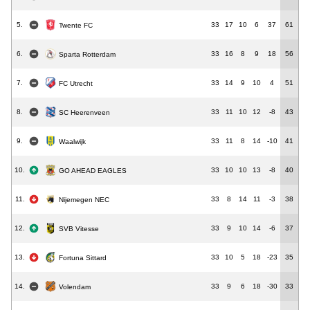
5.
33
17
10
6
37
61
Twente FC
6.
33
16
8
9
18
56
Sparta Rotterdam
7.
33
14
9
10
4
51
FC Utrecht
8.
33
11
10
12
-8
43
SC Heerenveen
9.
33
11
8
14
-10
41
Waalwijk
10.
33
10
10
13
-8
40
GO AHEAD EAGLES
11.
33
8
14
11
-3
38
Nijemegen NEC
12.
33
9
10
14
-6
37
SVB Vitesse
13.
33
10
5
18
-23
35
Fortuna Sittard
14.
33
9
6
18
-30
33
Volendam