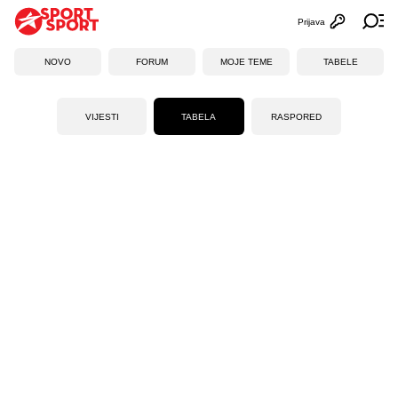
Prijava
Otvori profi
Ot
NOVO
FORUM
MOJE TEME
TABELE
VIJESTI
TABELA
RASPORED