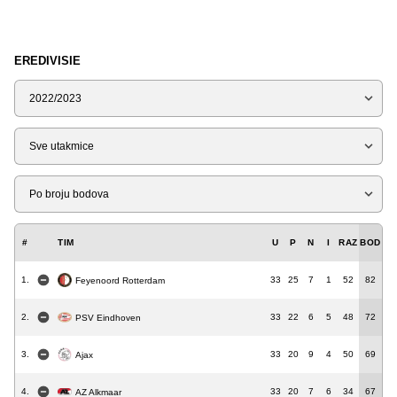
EREDIVISIE
Sezona
Tip
Liga
#
TIM
U
P
N
I
RAZ
BOD
1.
33
25
7
1
52
82
Feyenoord Rotterdam
2.
33
22
6
5
48
72
PSV Eindhoven
3.
33
20
9
4
50
69
Ajax
4.
33
20
7
6
34
67
AZ Alkmaar