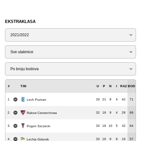
EKSTRAKLASA
Sezona
Tip
Liga
#
TIM
U
P
N
I
RAZ
BOD
1.
33
21
8
4
42
71
Lech Poznan
2.
32
19
9
4
28
66
Rakow Czestochowa
3.
33
18
10
5
32
64
Pogon Szczecin
4.
33
16
9
8
16
57
Lechia Gdansk