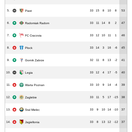
5.
33
15
8
10
8
53
Piast
6.
33
11
14
8
2
47
Radomiak Radom
7.
33
12
10
11
1
46
FC Cracovia
8.
33
14
3
16
-6
45
Plock
9.
32
11
8
13
-2
41
Gornik Zabrze
10.
33
12
4
17
-5
40
Legia
11.
33
10
9
14
-4
39
Warta Poznan
12.
33
11
5
17
-15
38
Zaglebie
13.
33
9
10
14
-10
37
Stal Mielec
14.
33
8
13
12
-12
37
Jagiellonia