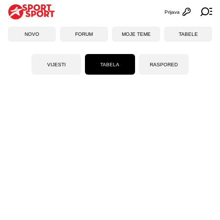
Prijava
Otvori profi
Ot
NOVO
FORUM
MOJE TEME
TABELE
VIJESTI
TABELA
RASPORED