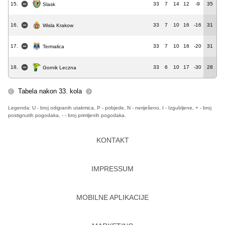
15.
33
7
14
12
-9
35
Slask
16.
33
7
10
16
-16
31
Wisla Krakow
17.
33
7
10
16
-20
31
Termalica
18.
33
6
10
17
-30
28
Gornik Leczna
Tabela nakon 33. kola
Legenda: U - broj odigranih utakmica, P - pobjede, N - neriješeno, I - Izgubljene, + - broj
postignutih pogodaka, - - broj primljenih pogodaka.
KONTAKT
IMPRESSUM
MOBILNE APLIKACIJE