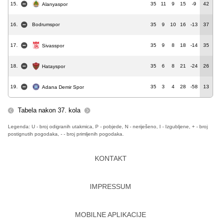
15.
35
11
9
15
-9
42
Alanyaspor
16.
Bodrumspor
35
9
10
16
-13
37
17.
35
9
8
18
-14
35
Sivasspor
18.
35
6
8
21
-24
26
Hatayspor
19.
35
3
4
28
-58
13
Adana Demir Spor
Tabela nakon 37. kola
Legenda: U - broj odigranih utakmica, P - pobjede, N - neriješeno, I - Izgubljene, + - broj
postignutih pogodaka, - - broj primljenih pogodaka.
KONTAKT
IMPRESSUM
MOBILNE APLIKACIJE