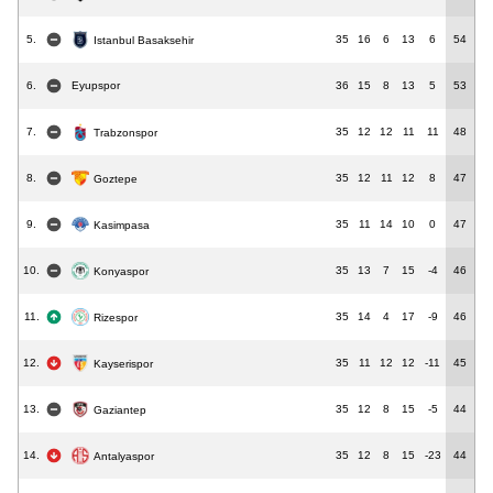
5.
35
16
6
13
6
54
Istanbul Basaksehir
6.
Eyupspor
36
15
8
13
5
53
7.
35
12
12
11
11
48
Trabzonspor
8.
35
12
11
12
8
47
Goztepe
9.
35
11
14
10
0
47
Kasimpasa
10.
35
13
7
15
-4
46
Konyaspor
11.
35
14
4
17
-9
46
Rizespor
12.
35
11
12
12
-11
45
Kayserispor
13.
35
12
8
15
-5
44
Gaziantep
14.
35
12
8
15
-23
44
Antalyaspor