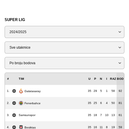
SUPER LIG
Sezona
Tip
Liga
#
TIM
U
P
N
I
RAZ
BOD
1.
35
29
5
1
58
92
Galatasaray
2.
35
25
6
4
50
81
Fenerbahce
3.
Samsunspor
35
18
7
10
13
61
4.
35
16
11
8
19
59
Besiktas