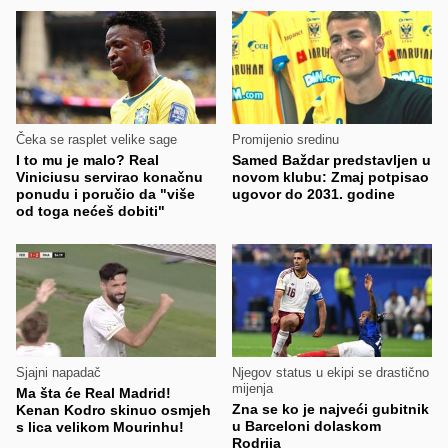
Čeka se rasplet velike sage
Promijenio sredinu
I to mu je malo? Real
Samed Baždar predstavljen u
Viniciusu servirao konačnu
novom klubu: Zmaj potpisao
ponudu i poručio da "više
ugovor do 2031. godine
od toga nećeš dobiti"
Sjajni napadač
Njegov status u ekipi se drastično
mijenja
Ma šta će Real Madrid!
Zna se ko je najveći gubitnik
Kenan Kodro skinuo osmjeh
u Barceloni dolaskom
s lica velikom Mourinhu!
Rodrija