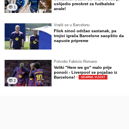
uslijedio preokret za fudbalske
1
anale!
Vratili se u Barcelonu
Flick sinoć održao sastanak, pa
trojici igrača Barcelone saopštio da
napuste pripreme
Potvrdio Fabrizio Romano
Veliki "Here we go" malo prije
ponoći - Liverpool se pojačao iz
·
Barcelone!
UDARNA VIJEST
2