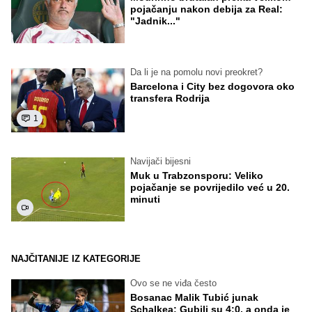
pojačanju nakon debija za Real:
"Jadnik..."
Da li je na pomolu novi preokret?
Barcelona i City bez dogovora oko
transfera Rodrija
1
Navijači bijesni
Muk u Trabzonsporu: Veliko
pojačanje se povrijedilo već u 20.
minuti
NAJČITANIJE IZ KATEGORIJE
Ovo se ne viđa često
Bosanac Malik Tubić junak
Schalkea: Gubili su 4:0, a onda je