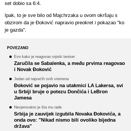
set dobio sa 6:4.
Ipak, to je sve bilo od Majchrzaka u ovom okršaju s
obzirom da je Đoković napravio preokret i pokazao "ko
je gazda".
POVEZANO
Evo kako je reagovao srpski teniser
Zaručila se Sabalenka, a među prvima reagovao
i Novak Đoković
Jedan od najvećih svih vremena
Đoković se pojavio na utakmici LA Lakersa, svi
u Srbiji bruje o potezu Dončića i LeBron
Jamesa
Nevjerovatno je šta mu rade
Srbija je zauvijek izgubila Novaka Đokovića, a
onda ovo: "Nikad nismo bili ovoliko bijedna
država"