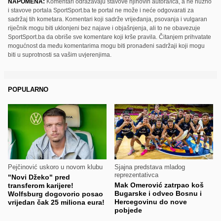
NAPOMENA:
Komentari odražavaju stavove njihovih autora/ica, a ne nužno
i stavove portala SportSport.ba te portal ne može i neće odgovarati za
sadržaj tih kometara. Komentari koji sadrže vrijeđanja, psovanja i vulgaran
riječnik mogu biti uklonjeni bez najave i objašnjenja, ali to ne obavezuje
SportSport.ba da obriše sve komentare koji krše pravila. Čitanjem prihvatate
mogućnost da među komentarima mogu biti pronađeni sadržaji koji mogu
biti u suprotnosti sa vašim uvjerenjima.
POPULARNO
Pejčinović uskoro u novom klubu
Sjajna predstava mladog
reprezentativca
"Novi Džeko" pred
Mak Omerović zatrpao koš
transferom karijere!
Bugarske i odveo Bosnu i
Wolfsburg dogovorio posao
Hercegovinu do nove
vrijedan čak 25 miliona eura!
pobjede