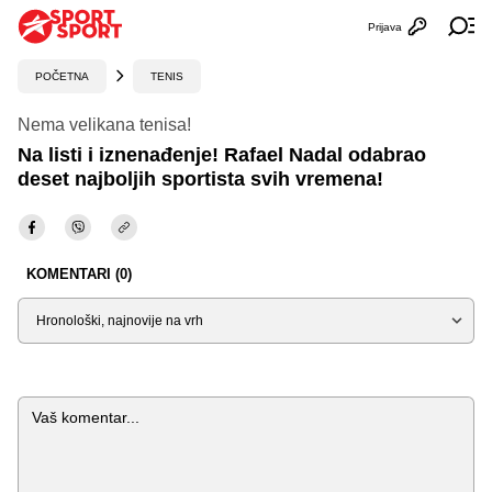
Prijava
Otvori profi
Ot
POČETNA
TENIS
Nema velikana tenisa!
Na listi i iznenađenje! Rafael Nadal odabrao
deset najboljih sportista svih vremena!
KOMENTARI (0)
Sortiraj
Komentar