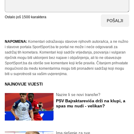
Ostalo još
1500
karaktera
POŠALJI
NAPOMENA:
Komentari odražavaju stavove njihovih autora/ica, a ne nužno
i stavove portala SportSport.ba te portal ne može i neće odgovarati za
sadržaj tih kometara. Komentari koji sadrže vrijeđanja, psovanja i vulgaran
riječnik mogu biti uklonjeni bez najave i objašnjenja, ali to ne obavezuje
SportSport.ba da obriše sve komentare koji krše pravila. Čitanjem prihvatate
mogućnost da među komentarima mogu biti pronađeni sadržaji koji mogu
biti u suprotnosti sa vašim uvjerenjima.
NAJNOVIJE VIJESTI
Nazire li se novi transfer?
PSV Bajraktarevića drži na klupi, a
spas mu nudi - velikan?
Ima rješenje za sve